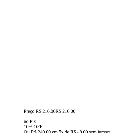
Preço R$ 216,00
R$
216
,
00
no Pix
10% OFF
Ou R$ 240,00 em 5x de R$ 48,00 sem juros
ou