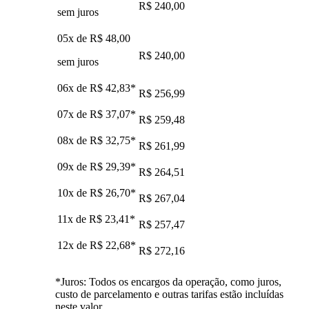
R$ 240,00
sem juros
05x de
R$ 48,00
R$ 240,00
sem juros
06x de
R$ 42,83
*
R$ 256,99
07x de
R$ 37,07
*
R$ 259,48
08x de
R$ 32,75
*
R$ 261,99
09x de
R$ 29,39
*
R$ 264,51
10x de
R$ 26,70
*
R$ 267,04
11x de
R$ 23,41
*
R$ 257,47
12x de
R$ 22,68
*
R$ 272,16
*Juros: Todos os encargos da operação, como juros,
custo de parcelamento e outras tarifas estão incluídas
neste valor.