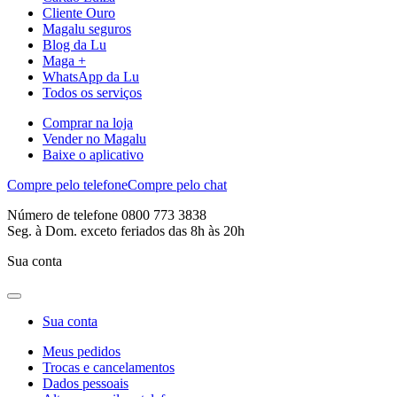
Cliente Ouro
Magalu seguros
Blog da Lu
Maga +
WhatsApp da Lu
Todos os serviços
Comprar na loja
Vender no Magalu
Baixe o aplicativo
Compre pelo telefone
Compre pelo chat
Número de telefone 0800 773 3838
Seg. à Dom. exceto feriados das 8h às 20h
Sua conta
Sua conta
Meus pedidos
Trocas e cancelamentos
Dados pessoais