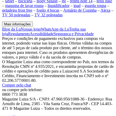
–
tablet
–
Bicicleta
–
Body Splash
–
jbl
–
redmi note 14
–
tenis nike
–
maquina de lavar roupa
–
liquidificador
–
ipad
–
guarda roupa
–
geladeira frost free
–
fogão 4 bocas
–
Armário de Cozinha
–
Alexa
–
TV 50 polegadas
–
TV 32 polegadas
Mais informações
Blog da Lu
Nossas lojas
WhatsApp da Lu
Tenha sua
loja
Regulamento
Acessibilidade
Segurança e Privacidade
Preços e condições de pagamento exclusivos para compras via
internet, podendo variar nas lojas físicas. Ofertas válidas na compra
de até 5 peças de cada produto por cliente, até o término dos nossos
estoques para internet. Caso os produtos apresentem divergências de
valores, o preço válido é o da sacola de compras.
O Magazine Luiza atua como correspondente no País, nos termos da
Resolução CMN nº 4.935/2021, e encaminha propostas de cartão de
crédito e operações de crédito para a Luizacred S.A Sociedade de
Crédito, Financiamento e Investimento inscrita no CNPJ sob o nº
02.206.577/0001-80.
Compre pelo chat
ou compre pelo telefone:
0800 773 3838
Magazine Luiza S/A - CNPJ: 47.960.950/1088-36 - Endereço: Rua
Arnulfo de Lima, 2385 - Vila Santa Cruz, Franca/SP - CEP 14.403-
471 ® Magazine Luiza – Todos os direitos reservados.