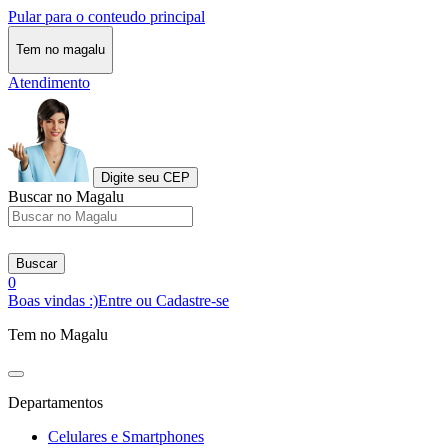
Pular para o conteudo principal
Tem no magalu
Atendimento
Digite seu CEP
Buscar no Magalu
Buscar
0
Boas vindas :)
Entre ou Cadastre-se
Tem no Magalu
Departamentos
Celulares e Smartphones