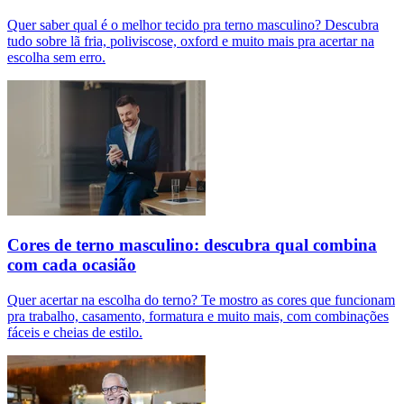
Quer saber qual é o melhor tecido pra terno masculino? Descubra
tudo sobre lã fria, poliviscose, oxford e muito mais pra acertar na
escolha sem erro.
Cores de terno masculino: descubra qual combina
com cada ocasião
Quer acertar na escolha do terno? Te mostro as cores que funcionam
pra trabalho, casamento, formatura e muito mais, com combinações
fáceis e cheias de estilo.