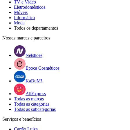
TV e Vídeo
Eletrodomésticos
Móveis
Informática
Moda
Todos os departamentos
Nossas marcas e parceiros
Netshoes
Epoca Cosméticos
KaBuM!
AliExpress
Todas as marcas
Todas as categorias
Todas as subcategorias
Serviços e benefícios
Cartão Luiza