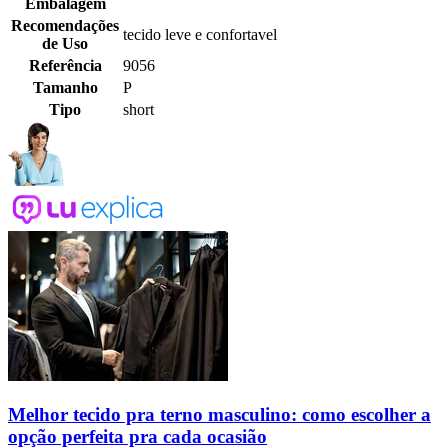
Embalagem
Recomendações
tecido leve e confortavel
de Uso
Referência
9056
Tamanho
P
Tipo
short
Melhor tecido pra terno masculino: como escolher a
opção perfeita pra cada ocasião