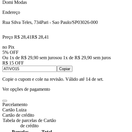
Domi Modas
Endereço
Rua Silva Teles, 734
Pari - Sao Paulo/SP
03026-000
Preço R$ 28,41
R$
28
,
41
no Pix
5% OFF
Ou 1x de R$ 29,90 sem juros
ou
1
x de
R$ 29,90
sem juros
R$ 15 OFF
Copiar
Copie o cupom e cole na revisão. Válido até
14 de set
.
Ver opções de pagamento
Parcelamento
Cartão Luiza
Cartão de crédito
Tabela de parcelas de Cartão
de crédito
Parcelas
Total