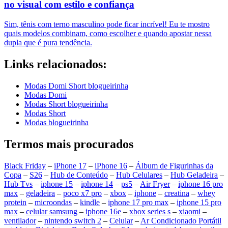
no visual com estilo e confiança
Sim, tênis com terno masculino pode ficar incrível! Eu te mostro
quais modelos combinam, como escolher e quando apostar nessa
dupla que é pura tendência.
Links relacionados:
Modas Domi Short blogueirinha
Modas Domi
Modas Short blogueirinha
Modas Short
Modas blogueirinha
Termos mais procurados
Black Friday
–
iPhone 17
–
iPhone 16
–
Álbum de Figurinhas da
Copa
–
S26
–
Hub de Conteúdo
–
Hub Celulares
–
Hub Geladeira
–
Hub Tvs
–
iphone 15
–
iphone 14
–
ps5
–
Air Fryer
–
iphone 16 pro
max
–
geladeira
–
poco x7 pro
–
xbox
–
iphone
–
creatina
–
whey
protein
–
microondas
–
kindle
–
iphone 17 pro max
–
iphone 15 pro
max
–
celular samsung
–
iphone 16e
–
xbox series s
–
xiaomi
–
ventilador
–
nintendo switch 2
–
Celular
–
Ar Condicionado Portátil