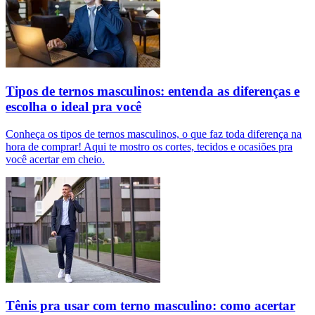
Tipos de ternos masculinos: entenda as diferenças e
escolha o ideal pra você
Conheça os tipos de ternos masculinos, o que faz toda diferença na
hora de comprar! Aqui te mostro os cortes, tecidos e ocasiões pra
você acertar em cheio.
Tênis pra usar com terno masculino: como acertar