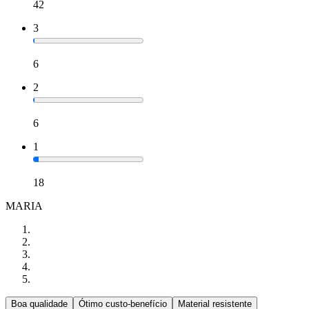
42
3
6
2
6
1
18
MARIA
Boa qualidade
Ótimo custo-benefício
Material resistente