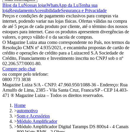
Blog da Lu
Nossas lojas
WhatsApp da Lu
Tenha sua
loja
Regulamento
Acessibilidade
Segurança e Privacidade
Preços e condições de pagamento exclusivos para compras via
internet, podendo variar nas lojas físicas. Ofertas válidas na compra
de até 5 peças de cada produto por cliente, até o término dos nossos
estoques para internet. Caso os produtos apresentem divergências de
valores, o preço válido é o da sacola de compras.
O Magazine Luiza atua como correspondente no País, nos termos da
Resolução CMN nº 4.935/2021, e encaminha propostas de cartão de
crédito e operações de crédito para a Luizacred S.A Sociedade de
Crédito, Financiamento e Investimento inscrita no CNPJ sob o nº
02.206.577/0001-80.
Compre pelo chat
ou compre pelo telefone:
0800 773 3838
Magazine Luiza S/A - CNPJ: 47.960.950/1088-36 - Endereço: Rua
Arnulfo de Lima, 2385 - Vila Santa Cruz, Franca/SP - CEP 14.403-
471 ® Magazine Luiza – Todos os direitos reservados.
Home
>
automotivo
>
Som e Acessórios
>
Módulo Amplificador
>
Módulo Amplificador Digital Taramps DS 800x4 - 4 Canais
- 800 Watts RMS - 2 Ohms