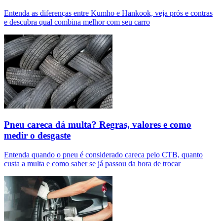
Entenda as diferenças entre Kumho e Hankook, veja prós e contras
e descubra qual combina melhor com seu carro
Pneu careca dá multa? Regras, valores e como
medir o desgaste
Entenda quando o pneu é considerado careca pelo CTB, quanto
custa a multa e como saber se já passou da hora de trocar