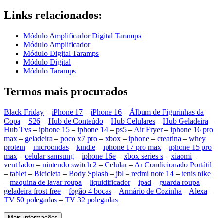
Links relacionados:
Módulo Amplificador Digital Taramps
Módulo Amplificador
Módulo Digital Taramps
Módulo Digital
Módulo Taramps
Termos mais procurados
Black Friday
–
iPhone 17
–
iPhone 16
–
Álbum de Figurinhas da
Copa
–
S26
–
Hub de Conteúdo
–
Hub Celulares
–
Hub Geladeira
–
Hub Tvs
–
iphone 15
–
iphone 14
–
ps5
–
Air Fryer
–
iphone 16 pro
max
–
geladeira
–
poco x7 pro
–
xbox
–
iphone
–
creatina
–
whey
protein
–
microondas
–
kindle
–
iphone 17 pro max
–
iphone 15 pro
max
–
celular samsung
–
iphone 16e
–
xbox series s
–
xiaomi
–
ventilador
–
nintendo switch 2
–
Celular
–
Ar Condicionado Portátil
–
tablet
–
Bicicleta
–
Body Splash
–
jbl
–
redmi note 14
–
tenis nike
–
maquina de lavar roupa
–
liquidificador
–
ipad
–
guarda roupa
–
geladeira frost free
–
fogão 4 bocas
–
Armário de Cozinha
–
Alexa
–
TV 50 polegadas
–
TV 32 polegadas
Mais informações