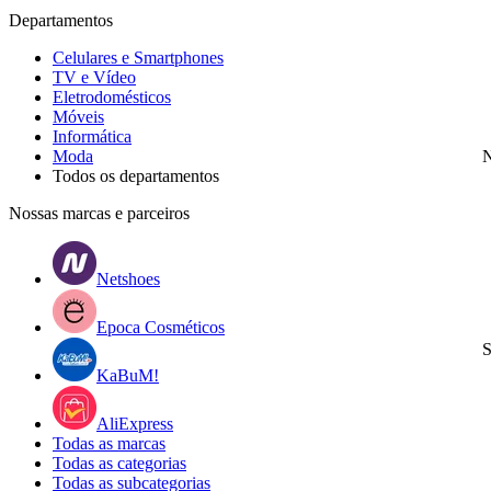
Departamentos
Celulares e Smartphones
TV e Vídeo
Eletrodomésticos
Móveis
Informática
Moda
N
Todos os departamentos
Nossas marcas e parceiros
Netshoes
Epoca Cosméticos
S
KaBuM!
AliExpress
Todas as marcas
Todas as categorias
Todas as subcategorias