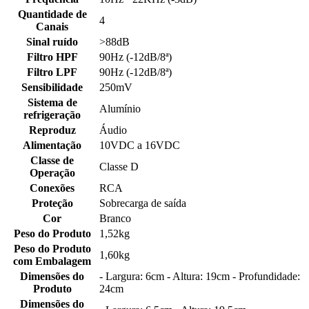
Quantidade de
4
Canais
Sinal ruído
>88dB
Filtro HPF
90Hz (-12dB/8ª)
Filtro LPF
90Hz (-12dB/8ª)
Sensibilidade
250mV
Sistema de
Alumínio
refrigeração
Reproduz
Áudio
Alimentação
10VDC a 16VDC
Classe de
Classe D
Operação
Conexões
RCA
Proteção
Sobrecarga de saída
Cor
Branco
Peso do Produto
1,52kg
Peso do Produto
1,60kg
com Embalagem
Dimensões do
- Largura: 6cm - Altura: 19cm - Profundidade:
Produto
24cm
Dimensões do