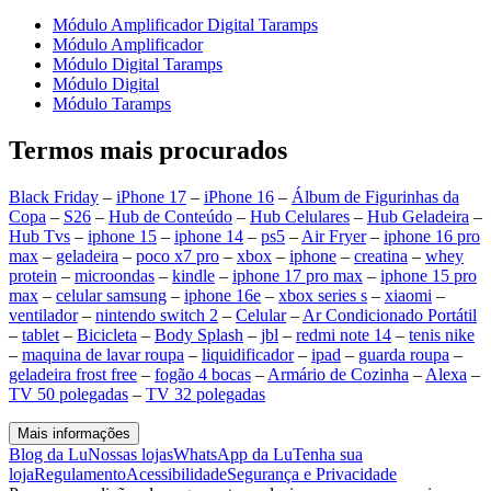
Módulo Amplificador Digital Taramps
Módulo Amplificador
Módulo Digital Taramps
Módulo Digital
Módulo Taramps
Termos mais procurados
Black Friday
–
iPhone 17
–
iPhone 16
–
Álbum de Figurinhas da
Copa
–
S26
–
Hub de Conteúdo
–
Hub Celulares
–
Hub Geladeira
–
Hub Tvs
–
iphone 15
–
iphone 14
–
ps5
–
Air Fryer
–
iphone 16 pro
max
–
geladeira
–
poco x7 pro
–
xbox
–
iphone
–
creatina
–
whey
protein
–
microondas
–
kindle
–
iphone 17 pro max
–
iphone 15 pro
max
–
celular samsung
–
iphone 16e
–
xbox series s
–
xiaomi
–
ventilador
–
nintendo switch 2
–
Celular
–
Ar Condicionado Portátil
–
tablet
–
Bicicleta
–
Body Splash
–
jbl
–
redmi note 14
–
tenis nike
–
maquina de lavar roupa
–
liquidificador
–
ipad
–
guarda roupa
–
geladeira frost free
–
fogão 4 bocas
–
Armário de Cozinha
–
Alexa
–
TV 50 polegadas
–
TV 32 polegadas
Mais informações
Blog da Lu
Nossas lojas
WhatsApp da Lu
Tenha sua
loja
Regulamento
Acessibilidade
Segurança e Privacidade