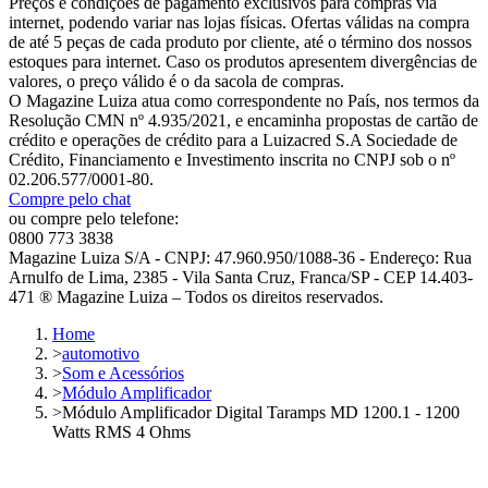
Preços e condições de pagamento exclusivos para compras via
internet, podendo variar nas lojas físicas. Ofertas válidas na compra
de até 5 peças de cada produto por cliente, até o término dos nossos
estoques para internet. Caso os produtos apresentem divergências de
valores, o preço válido é o da sacola de compras.
O Magazine Luiza atua como correspondente no País, nos termos da
Resolução CMN nº 4.935/2021, e encaminha propostas de cartão de
crédito e operações de crédito para a Luizacred S.A Sociedade de
Crédito, Financiamento e Investimento inscrita no CNPJ sob o nº
02.206.577/0001-80.
Compre pelo chat
ou compre pelo telefone:
0800 773 3838
Magazine Luiza S/A - CNPJ: 47.960.950/1088-36 - Endereço: Rua
Arnulfo de Lima, 2385 - Vila Santa Cruz, Franca/SP - CEP 14.403-
471 ® Magazine Luiza – Todos os direitos reservados.
Home
>
automotivo
>
Som e Acessórios
>
Módulo Amplificador
>
Módulo Amplificador Digital Taramps MD 1200.1 - 1200
Watts RMS 4 Ohms