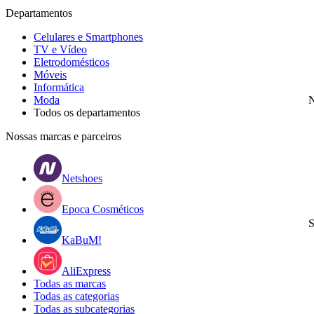
Departamentos
Celulares e Smartphones
TV e Vídeo
Eletrodomésticos
Móveis
Informática
Moda
N
Todos os departamentos
Nossas marcas e parceiros
Netshoes
Epoca Cosméticos
S
KaBuM!
AliExpress
Todas as marcas
Todas as categorias
Todas as subcategorias