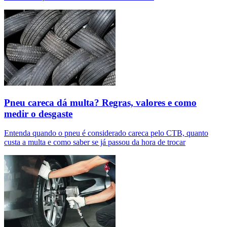
Pneu careca dá multa? Regras, valores e como
medir o desgaste
Entenda quando o pneu é considerado careca pelo CTB, quanto
custa a multa e como saber se já passou da hora de trocar