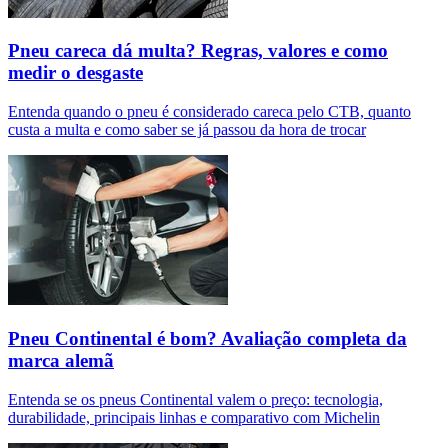
Pneu careca dá multa? Regras, valores e como
medir o desgaste
Entenda quando o pneu é considerado careca pelo CTB, quanto
custa a multa e como saber se já passou da hora de trocar
Pneu Continental é bom? Avaliação completa da
marca alemã
Entenda se os pneus Continental valem o preço: tecnologia,
durabilidade, principais linhas e comparativo com Michelin