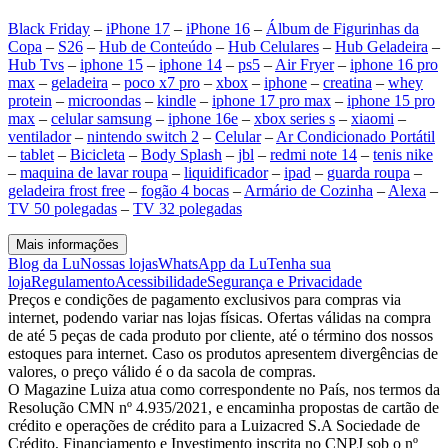
Black Friday
–
iPhone 17
–
iPhone 16
–
Álbum de Figurinhas da
Copa
–
S26
–
Hub de Conteúdo
–
Hub Celulares
–
Hub Geladeira
–
Hub Tvs
–
iphone 15
–
iphone 14
–
ps5
–
Air Fryer
–
iphone 16 pro
max
–
geladeira
–
poco x7 pro
–
xbox
–
iphone
–
creatina
–
whey
protein
–
microondas
–
kindle
–
iphone 17 pro max
–
iphone 15 pro
max
–
celular samsung
–
iphone 16e
–
xbox series s
–
xiaomi
–
ventilador
–
nintendo switch 2
–
Celular
–
Ar Condicionado Portátil
–
tablet
–
Bicicleta
–
Body Splash
–
jbl
–
redmi note 14
–
tenis nike
–
maquina de lavar roupa
–
liquidificador
–
ipad
–
guarda roupa
–
geladeira frost free
–
fogão 4 bocas
–
Armário de Cozinha
–
Alexa
–
TV 50 polegadas
–
TV 32 polegadas
Mais informações
Blog da Lu
Nossas lojas
WhatsApp da Lu
Tenha sua
loja
Regulamento
Acessibilidade
Segurança e Privacidade
Preços e condições de pagamento exclusivos para compras via
internet, podendo variar nas lojas físicas. Ofertas válidas na compra
de até 5 peças de cada produto por cliente, até o término dos nossos
estoques para internet. Caso os produtos apresentem divergências de
valores, o preço válido é o da sacola de compras.
O Magazine Luiza atua como correspondente no País, nos termos da
Resolução CMN nº 4.935/2021, e encaminha propostas de cartão de
crédito e operações de crédito para a Luizacred S.A Sociedade de
Crédito, Financiamento e Investimento inscrita no CNPJ sob o nº