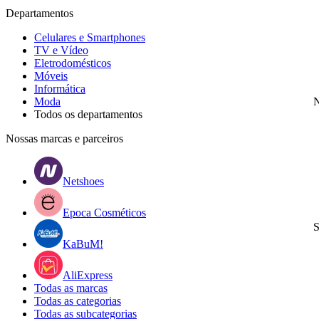
Departamentos
Celulares e Smartphones
TV e Vídeo
Eletrodomésticos
Móveis
Informática
Moda
N
Todos os departamentos
Nossas marcas e parceiros
Netshoes
Epoca Cosméticos
S
KaBuM!
AliExpress
Todas as marcas
Todas as categorias
Todas as subcategorias