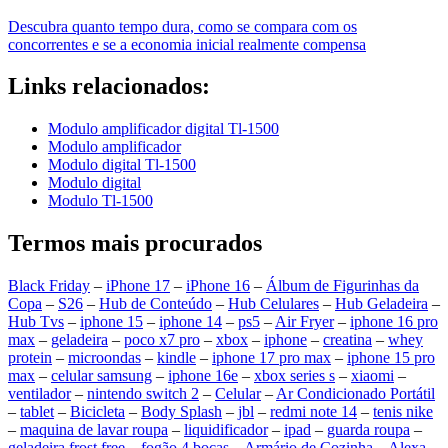
Descubra quanto tempo dura, como se compara com os
concorrentes e se a economia inicial realmente compensa
Links relacionados:
Modulo amplificador digital Tl-1500
Modulo amplificador
Modulo digital Tl-1500
Modulo digital
Modulo Tl-1500
Termos mais procurados
Black Friday
–
iPhone 17
–
iPhone 16
–
Álbum de Figurinhas da
Copa
–
S26
–
Hub de Conteúdo
–
Hub Celulares
–
Hub Geladeira
–
Hub Tvs
–
iphone 15
–
iphone 14
–
ps5
–
Air Fryer
–
iphone 16 pro
max
–
geladeira
–
poco x7 pro
–
xbox
–
iphone
–
creatina
–
whey
protein
–
microondas
–
kindle
–
iphone 17 pro max
–
iphone 15 pro
max
–
celular samsung
–
iphone 16e
–
xbox series s
–
xiaomi
–
ventilador
–
nintendo switch 2
–
Celular
–
Ar Condicionado Portátil
–
tablet
–
Bicicleta
–
Body Splash
–
jbl
–
redmi note 14
–
tenis nike
–
maquina de lavar roupa
–
liquidificador
–
ipad
–
guarda roupa
–
geladeira frost free
–
fogão 4 bocas
–
Armário de Cozinha
–
Alexa
–