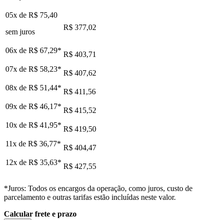
05x de
R$ 75,40
R$ 377,02
sem juros
06x de
R$ 67,29
*
R$ 403,71
07x de
R$ 58,23
*
R$ 407,62
08x de
R$ 51,44
*
R$ 411,56
09x de
R$ 46,17
*
R$ 415,52
10x de
R$ 41,95
*
R$ 419,50
11x de
R$ 36,77
*
R$ 404,47
12x de
R$ 35,63
*
R$ 427,55
*Juros: Todos os encargos da operação, como juros, custo de
parcelamento e outras tarifas estão incluídas neste valor.
Calcular frete e prazo