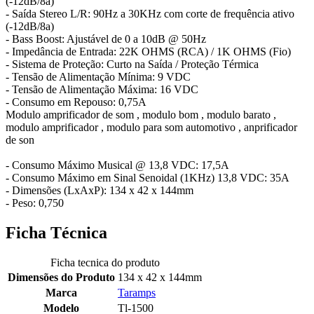
(-12dB/8a)
- Saída Stereo L/R: 90Hz a 30KHz com corte de frequência ativo
(-12dB/8a)
- Bass Boost: Ajustável de 0 a 10dB @ 50Hz
- Impedância de Entrada: 22K OHMS (RCA) / 1K OHMS (Fio)
- Sistema de Proteção: Curto na Saída / Proteção Térmica
- Tensão de Alimentação Mínima: 9 VDC
- Tensão de Alimentação Máxima: 16 VDC
- Consumo em Repouso: 0,75A
Modulo amprificador de som , modulo bom , modulo barato ,
modulo amprificador , modulo para som automotivo , anprificador
de son
- Consumo Máximo Musical @ 13,8 VDC: 17,5A
- Consumo Máximo em Sinal Senoidal (1KHz) 13,8 VDC: 35A
- Dimensões (LxAxP): 134 x 42 x 144mm
- Peso: 0,750
Ficha Técnica
Ficha tecnica do produto
Dimensões do Produto
134 x 42 x 144mm
Marca
Taramps
Modelo
Tl-1500