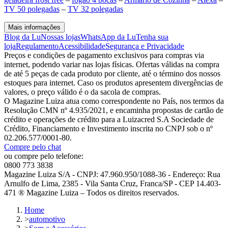
TV 50 polegadas
–
TV 32 polegadas
Mais informações
Blog da Lu
Nossas lojas
WhatsApp da Lu
Tenha sua
loja
Regulamento
Acessibilidade
Segurança e Privacidade
Preços e condições de pagamento exclusivos para compras via
internet, podendo variar nas lojas físicas. Ofertas válidas na compra
de até 5 peças de cada produto por cliente, até o término dos nossos
estoques para internet. Caso os produtos apresentem divergências de
valores, o preço válido é o da sacola de compras.
O Magazine Luiza atua como correspondente no País, nos termos da
Resolução CMN nº 4.935/2021, e encaminha propostas de cartão de
crédito e operações de crédito para a Luizacred S.A Sociedade de
Crédito, Financiamento e Investimento inscrita no CNPJ sob o nº
02.206.577/0001-80.
Compre pelo chat
ou compre pelo telefone:
0800 773 3838
Magazine Luiza S/A - CNPJ: 47.960.950/1088-36 - Endereço: Rua
Arnulfo de Lima, 2385 - Vila Santa Cruz, Franca/SP - CEP 14.403-
471 ® Magazine Luiza – Todos os direitos reservados.
Home
>
automotivo