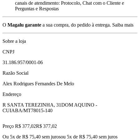
canais de atendimento: Protocolo, Chat com o Cliente e
Perguntas e Respostas
O
Magalu garante
a sua compra, do pedido à entrega.
Saiba mais
Sobre a loja
CNPJ
31.186.957/0001-06
Razão Social
Alex Rodrigues Fernandes De Melo
Endereço
R SANTA TEREZINHA, 31
DOM AQUINO -
CUIABA/MT
78015-140
Preço R$ 377,02
R$
377
,
02
Ou 5x de R$ 75,40 sem juros
ou
5
x de
R$ 75,40
sem juros