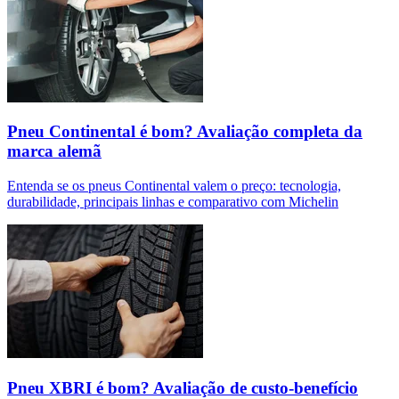
Pneu Continental é bom? Avaliação completa da
marca alemã
Entenda se os pneus Continental valem o preço: tecnologia,
durabilidade, principais linhas e comparativo com Michelin
Pneu XBRI é bom? Avaliação de custo-benefício