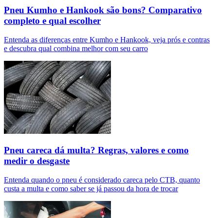
Pneu Kumho e Hankook são bons? Comparativo
completo e qual escolher
Entenda as diferenças entre Kumho e Hankook, veja prós e contras
e descubra qual combina melhor com seu carro
Pneu careca dá multa? Regras, valores e como
medir o desgaste
Entenda quando o pneu é considerado careca pelo CTB, quanto
custa a multa e como saber se já passou da hora de trocar