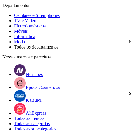
Departamentos
Celulares e Smartphones
TV e Vídeo
Eletrodomésticos
Móveis
Informática
Moda
N
Todos os departamentos
Nossas marcas e parceiros
Netshoes
Epoca Cosméticos
S
KaBuM!
AliExpress
Todas as marcas
Todas as categorias
Todas as subcategorias