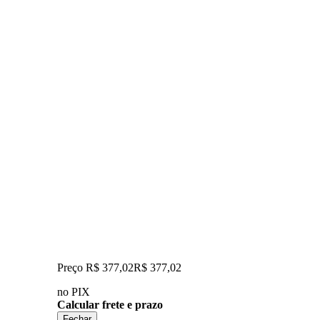
Preço R$ 377,02
R$
377
,
02
no PIX
Calcular frete e prazo
Fechar