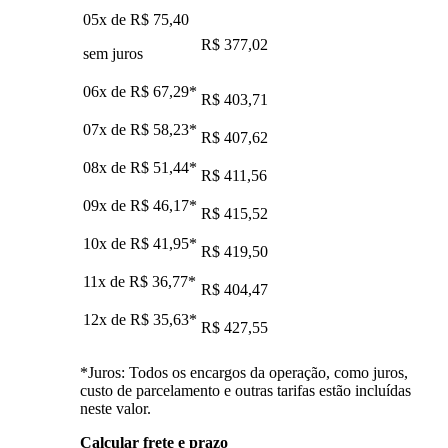
05x de
R$ 75,40
R$ 377,02
sem juros
06x de
R$ 67,29
*
R$ 403,71
07x de
R$ 58,23
*
R$ 407,62
08x de
R$ 51,44
*
R$ 411,56
09x de
R$ 46,17
*
R$ 415,52
10x de
R$ 41,95
*
R$ 419,50
11x de
R$ 36,77
*
R$ 404,47
12x de
R$ 35,63
*
R$ 427,55
*Juros: Todos os encargos da operação, como juros,
custo de parcelamento e outras tarifas estão incluídas
neste valor.
Calcular frete e prazo