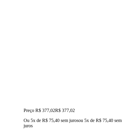
Preço R$ 377,02
R$
377
,
02
Ou 5x de R$ 75,40 sem juros
ou
5
x de
R$ 75,40
sem
juros