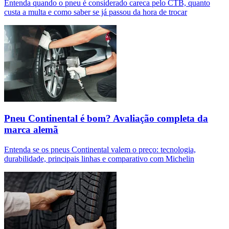
Entenda quando o pneu é considerado careca pelo CTB, quanto
custa a multa e como saber se já passou da hora de trocar
Pneu Continental é bom? Avaliação completa da
marca alemã
Entenda se os pneus Continental valem o preço: tecnologia,
durabilidade, principais linhas e comparativo com Michelin