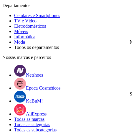
Departamentos
Celulares e Smartphones
TV e Vídeo
Eletrodomésticos
Móveis
Informática
Moda
N
Todos os departamentos
Nossas marcas e parceiros
Netshoes
Epoca Cosméticos
S
KaBuM!
AliExpress
Todas as marcas
Todas as categorias
Todas as subcategorias