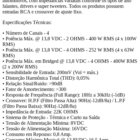
automotivos, com impedâncias variadas conforme os tipos de alto
falantes, drivers e super tweeters. Todos os produtos possuem
entradas RCA e crossover de ajuste fixo.
Especificações Técnicas:
• Número de Canais - 4
• Potência Máx. @ 13,8 VDC - 2 OHMS - 400 W RMS (4 x 100W
RMS)
• Potência Máx. @ 13,8 VDC - 4 OHMS - 252 W RMS (4 x 63W
RMS)
• Potência Máx. em Bridged @ 13,8 VDC - 4 OHMS - 400W RMS
(2 x 200W RMS)
• Sensibilidade de Entrada: 200mV (Vol = máx.)
• Distorção Harmônica Total (THD): 0,05%
• Relação Sinal/Ruido: >90dB
• Fator de Amortecimento: >300
• Resposta de Frequência (Full Range): 18Hz a 30kHz (-1dB)
• Crossover: H.P.F (Filtro Passa Alta): 90Hz(-12dB/8a) / L.P.F
(Filtro Passa Baixa): 90Hz(-12dB/8a)
• Impedância de Entrada: 22K OHMS
• Sistema de Proteção - Térmica e Curto na Saída
• Tensão de Alimentação Mínima: 8VDC
• Tensão de Alimentação Máxima: 16VDC
• Consumo em Repouso: 0,8 Amp.
• Consumo Máximo Musical @ 13,8VDC: 16.5 Amp.