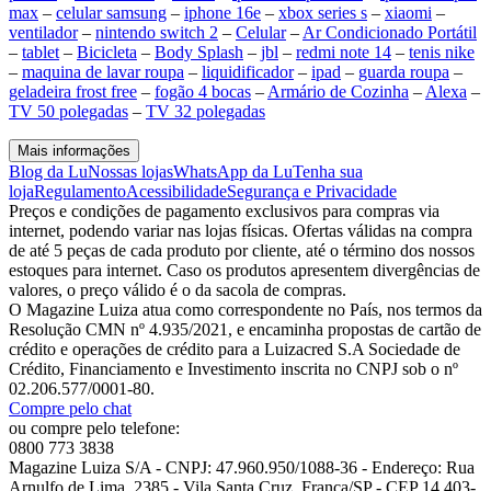
max
–
celular samsung
–
iphone 16e
–
xbox series s
–
xiaomi
–
ventilador
–
nintendo switch 2
–
Celular
–
Ar Condicionado Portátil
–
tablet
–
Bicicleta
–
Body Splash
–
jbl
–
redmi note 14
–
tenis nike
–
maquina de lavar roupa
–
liquidificador
–
ipad
–
guarda roupa
–
geladeira frost free
–
fogão 4 bocas
–
Armário de Cozinha
–
Alexa
–
TV 50 polegadas
–
TV 32 polegadas
Mais informações
Blog da Lu
Nossas lojas
WhatsApp da Lu
Tenha sua
loja
Regulamento
Acessibilidade
Segurança e Privacidade
Preços e condições de pagamento exclusivos para compras via
internet, podendo variar nas lojas físicas. Ofertas válidas na compra
de até 5 peças de cada produto por cliente, até o término dos nossos
estoques para internet. Caso os produtos apresentem divergências de
valores, o preço válido é o da sacola de compras.
O Magazine Luiza atua como correspondente no País, nos termos da
Resolução CMN nº 4.935/2021, e encaminha propostas de cartão de
crédito e operações de crédito para a Luizacred S.A Sociedade de
Crédito, Financiamento e Investimento inscrita no CNPJ sob o nº
02.206.577/0001-80.
Compre pelo chat
ou compre pelo telefone:
0800 773 3838
Magazine Luiza S/A - CNPJ: 47.960.950/1088-36 - Endereço: Rua
Arnulfo de Lima, 2385 - Vila Santa Cruz, Franca/SP - CEP 14.403-