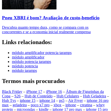
Pneu XBRI é bom? Avaliação de custo-benefício
Descubra quanto tempo dura, como se compara com os
concorrentes e se a economia inicial realmente compensa
Links relacionados:
módulo amplificador potencia taramps
módulo amplificador
módulo potencia taramps
módulo potencia
módulo taramps
Termos mais procurados
Black Friday
–
iPhone 17
–
iPhone 16
–
Álbum de Figurinhas da
Copa
–
S26
–
Hub de Conteúdo
–
Hub Celulares
–
Hub Geladeira
–
Hub Tvs
–
iphone 15
–
iphone 14
–
ps5
–
Air Fryer
–
iphone 16 pro
max
–
geladeira
–
poco x7 pro
–
xbox
–
iphone
–
creatina
–
whey
protein
–
microondas
–
kindle
–
iphone 17 pro max
–
iphone 15 pro