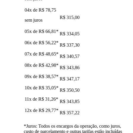
04x de
R$ 78,75
R$ 315,00
sem juros
05x de
R$ 66,81
*
R$ 334,05
06x de
R$ 56,22
*
R$ 337,30
07x de
R$ 48,65
*
R$ 340,57
08x de
R$ 42,98
*
R$ 343,86
09x de
R$ 38,57
*
R$ 347,17
10x de
R$ 35,05
*
R$ 350,50
11x de
R$ 31,26
*
R$ 343,85
12x de
R$ 29,77
*
R$ 357,22
*Juros: Todos os encargos da operação, como juros,
custo de parcelamento e outras tarifas estão incluídas