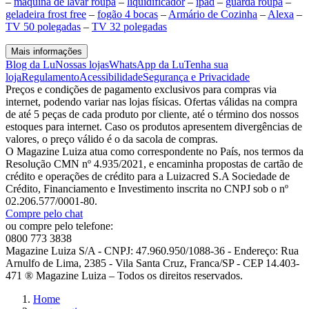
–
maquina de lavar roupa
–
liquidificador
–
ipad
–
guarda roupa
–
geladeira frost free
–
fogão 4 bocas
–
Armário de Cozinha
–
Alexa
–
TV 50 polegadas
–
TV 32 polegadas
Mais informações
Blog da Lu
Nossas lojas
WhatsApp da Lu
Tenha sua
loja
Regulamento
Acessibilidade
Segurança e Privacidade
Preços e condições de pagamento exclusivos para compras via
internet, podendo variar nas lojas físicas. Ofertas válidas na compra
de até 5 peças de cada produto por cliente, até o término dos nossos
estoques para internet. Caso os produtos apresentem divergências de
valores, o preço válido é o da sacola de compras.
O Magazine Luiza atua como correspondente no País, nos termos da
Resolução CMN nº 4.935/2021, e encaminha propostas de cartão de
crédito e operações de crédito para a Luizacred S.A Sociedade de
Crédito, Financiamento e Investimento inscrita no CNPJ sob o nº
02.206.577/0001-80.
Compre pelo chat
ou compre pelo telefone:
0800 773 3838
Magazine Luiza S/A - CNPJ: 47.960.950/1088-36 - Endereço: Rua
Arnulfo de Lima, 2385 - Vila Santa Cruz, Franca/SP - CEP 14.403-
471 ® Magazine Luiza – Todos os direitos reservados.
Home