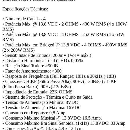
Especificações Técnicas:
• Número de Canais - 4
• Potência Máx. @ 13,8 VDC - 2 OHMS - 400 W RMS (4 x 100W
RMS)
• Potência Máx. @ 13,8 VDC - 4 OHMS - 252 W RMS (4 x 63W
RMS)
• Potência Máx. em Bridged @ 13,8 VDC - 4 OHMS - 400W RMS
(2 x 200W RMS)
• Sensibilidade de Entrada: 200mV (Vol = máx.)
• Distorção Harmônica Total (THD): 0,05%
• Relação Sinal/Ruido: >90dB
• Fator de Amortecimento: >300
• Resposta de Frequência (Full Range): 18Hz a 30kHz (-1dB)
• Crossover: H.P.F (Filtro Passa Alta): 90Hz(-12dB/8a) / L.P.F
(Filtro Passa Baixa): 90Hz(-12dB/8a)
• Impedância de Entrada: 22K OHMS
• Sistema de Proteção - Térmica e Curto na Saída
• Tensão de Alimentação Mínima: 8VDC
• Tensão de Alimentação Máxima: 16VDC
• Consumo em Repouso: 0,8 Amp.
• Consumo Máximo Musical @ 13,8VDC: 16.5 Amp.
• Consumo Máximo Em Sinal Senoidal (1kHz) 13,8VDC: 33 Amp.
• Dimensões (LxAxP): 13,8 x 4,9 x 12,1cm