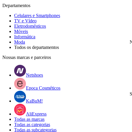
Departamentos
Celulares e Smartphones
TV e Vídeo
Eletrodomésticos
Móveis
Informática
Moda
N
Todos os departamentos
Nossas marcas e parceiros
Netshoes
Epoca Cosméticos
S
KaBuM!
AliExpress
Todas as marcas
Todas as categorias
Todas as subcategorias