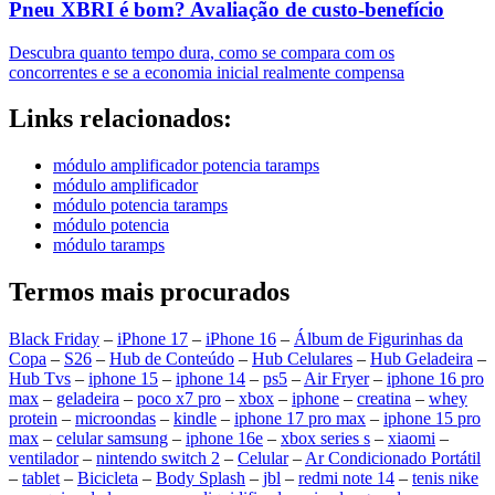
Pneu XBRI é bom? Avaliação de custo-benefício
Descubra quanto tempo dura, como se compara com os
concorrentes e se a economia inicial realmente compensa
Links relacionados:
módulo amplificador potencia taramps
módulo amplificador
módulo potencia taramps
módulo potencia
módulo taramps
Termos mais procurados
Black Friday
–
iPhone 17
–
iPhone 16
–
Álbum de Figurinhas da
Copa
–
S26
–
Hub de Conteúdo
–
Hub Celulares
–
Hub Geladeira
–
Hub Tvs
–
iphone 15
–
iphone 14
–
ps5
–
Air Fryer
–
iphone 16 pro
max
–
geladeira
–
poco x7 pro
–
xbox
–
iphone
–
creatina
–
whey
protein
–
microondas
–
kindle
–
iphone 17 pro max
–
iphone 15 pro
max
–
celular samsung
–
iphone 16e
–
xbox series s
–
xiaomi
–
ventilador
–
nintendo switch 2
–
Celular
–
Ar Condicionado Portátil
–
tablet
–
Bicicleta
–
Body Splash
–
jbl
–
redmi note 14
–
tenis nike