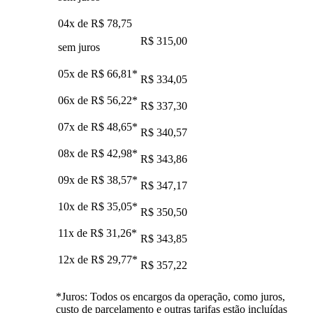
04x de
R$ 78,75
R$ 315,00
sem juros
05x de
R$ 66,81
*
R$ 334,05
06x de
R$ 56,22
*
R$ 337,30
07x de
R$ 48,65
*
R$ 340,57
08x de
R$ 42,98
*
R$ 343,86
09x de
R$ 38,57
*
R$ 347,17
10x de
R$ 35,05
*
R$ 350,50
11x de
R$ 31,26
*
R$ 343,85
12x de
R$ 29,77
*
R$ 357,22
*Juros: Todos os encargos da operação, como juros,
custo de parcelamento e outras tarifas estão incluídas