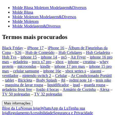
Molde Blusa Moletom Modelagem&Diversos
Molde Blusa
Molde Moletom Modelagem&Diversos
Molde Moletom
Molde Modelagem&Diversos
Termos mais procurados
Black Friday
–
iPhone 17
–
iPhone 16
–
Álbum de Figurinhas da
Copa
–
S26
–
Hub de Conteúdo
–
Hub Celulares
–
Hub Geladeira
–
Hub Tvs
–
iphone 15
–
iphone 14
–
ps5
–
Air Fryer
–
iphone 16 pro
max
–
geladeira
–
poco x7 pro
–
xbox
–
iphone
–
creatina
–
whey
protein
–
microondas
–
kindle
–
iphone 17 pro max
–
iphone 15 pro
max
–
celular samsung
–
iphone 16e
–
xbox series s
–
xiaomi
–
ventilador
–
nintendo switch 2
–
Celular
–
Ar Condicionado Portátil
–
tablet
–
Bicicleta
–
Body Splash
–
jbl
–
redmi note 14
–
tenis nike
–
maquina de lavar roupa
–
liquidificador
–
ipad
–
guarda roupa
–
geladeira frost free
–
fogão 4 bocas
–
Armário de Cozinha
–
Alexa
–
TV 50 polegadas
–
TV 32 polegadas
Mais informações
Blog da Lu
Nossas lojas
WhatsApp da Lu
Tenha sua
loja
Regulamento
Acessibilidade
Segurança e Privacidade