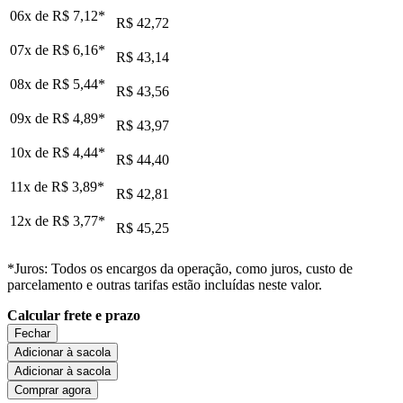
06x de
R$ 7,12
*
R$ 42,72
07x de
R$ 6,16
*
R$ 43,14
08x de
R$ 5,44
*
R$ 43,56
09x de
R$ 4,89
*
R$ 43,97
10x de
R$ 4,44
*
R$ 44,40
11x de
R$ 3,89
*
R$ 42,81
12x de
R$ 3,77
*
R$ 45,25
*Juros: Todos os encargos da operação, como juros, custo de
parcelamento e outras tarifas estão incluídas neste valor.
Calcular frete e prazo
Fechar
Adicionar à sacola
Adicionar à sacola
Comprar agora