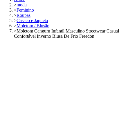
>
moda
>
Feminino
>
Roupas
>
Casaco e Jaqueta
>
Moletom / Blusão
>
Moletom Canguru Infantil Masculino Streetwear Casual
Confortável Inverno Blusa De Frio Freedon