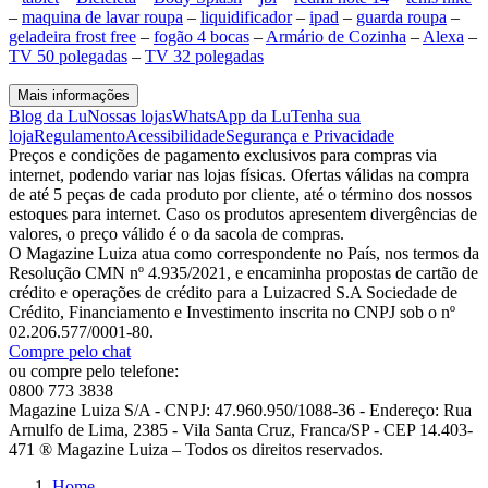
–
maquina de lavar roupa
–
liquidificador
–
ipad
–
guarda roupa
–
geladeira frost free
–
fogão 4 bocas
–
Armário de Cozinha
–
Alexa
–
TV 50 polegadas
–
TV 32 polegadas
Mais informações
Blog da Lu
Nossas lojas
WhatsApp da Lu
Tenha sua
loja
Regulamento
Acessibilidade
Segurança e Privacidade
Preços e condições de pagamento exclusivos para compras via
internet, podendo variar nas lojas físicas. Ofertas válidas na compra
de até 5 peças de cada produto por cliente, até o término dos nossos
estoques para internet. Caso os produtos apresentem divergências de
valores, o preço válido é o da sacola de compras.
O Magazine Luiza atua como correspondente no País, nos termos da
Resolução CMN nº 4.935/2021, e encaminha propostas de cartão de
crédito e operações de crédito para a Luizacred S.A Sociedade de
Crédito, Financiamento e Investimento inscrita no CNPJ sob o nº
02.206.577/0001-80.
Compre pelo chat
ou compre pelo telefone:
0800 773 3838
Magazine Luiza S/A - CNPJ: 47.960.950/1088-36 - Endereço: Rua
Arnulfo de Lima, 2385 - Vila Santa Cruz, Franca/SP - CEP 14.403-
471 ® Magazine Luiza – Todos os direitos reservados.
Home