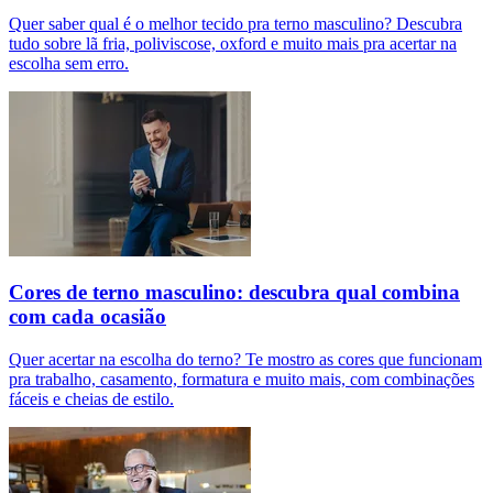
Quer saber qual é o melhor tecido pra terno masculino? Descubra
tudo sobre lã fria, poliviscose, oxford e muito mais pra acertar na
escolha sem erro.
Cores de terno masculino: descubra qual combina
com cada ocasião
Quer acertar na escolha do terno? Te mostro as cores que funcionam
pra trabalho, casamento, formatura e muito mais, com combinações
fáceis e cheias de estilo.