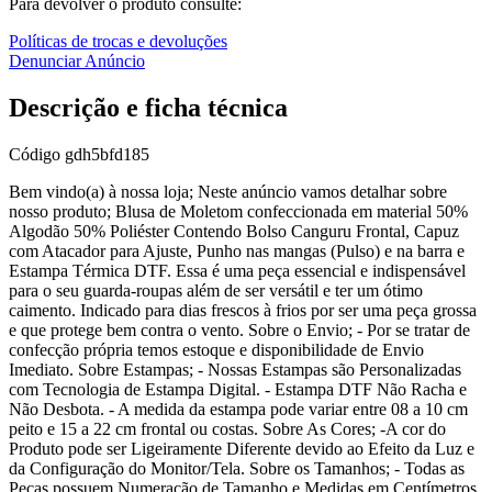
Para devolver o produto consulte:
Políticas de trocas e devoluções
Denunciar Anúncio
Descrição e ficha técnica
Código
gdh5bfd185
Bem vindo(a) à nossa loja; Neste anúncio vamos detalhar sobre
nosso produto; Blusa de Moletom confeccionada em material 50%
Algodão 50% Poliéster Contendo Bolso Canguru Frontal, Capuz
com Atacador para Ajuste, Punho nas mangas (Pulso) e na barra e
Estampa Térmica DTF. Essa é uma peça essencial e indispensável
para o seu guarda-roupas além de ser versátil e ter um ótimo
caimento. Indicado para dias frescos à frios por ser uma peça grossa
e que protege bem contra o vento. Sobre o Envio; - Por se tratar de
confecção própria temos estoque e disponibilidade de Envio
Imediato. Sobre Estampas; - Nossas Estampas são Personalizadas
com Tecnologia de Estampa Digital. - Estampa DTF Não Racha e
Não Desbota. - A medida da estampa pode variar entre 08 a 10 cm
peito e 15 a 22 cm frontal ou costas. Sobre As Cores; -A cor do
Produto pode ser Ligeiramente Diferente devido ao Efeito da Luz e
da Configuração do Monitor/Tela. Sobre os Tamanhos; - Todas as
Peças possuem Numeração de Tamanho e Medidas em Centímetros