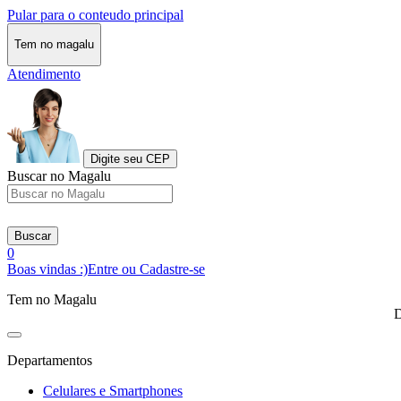
Pular para o conteudo principal
Tem no magalu
Atendimento
Digite seu CEP
Buscar no Magalu
Buscar
0
Boas vindas :)
Entre ou Cadastre-se
Tem no Magalu
D
Departamentos
Celulares e Smartphones