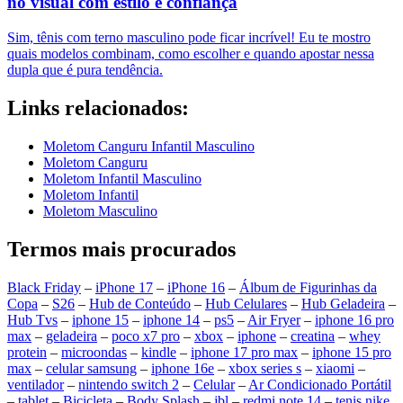
no visual com estilo e confiança
Sim, tênis com terno masculino pode ficar incrível! Eu te mostro
quais modelos combinam, como escolher e quando apostar nessa
dupla que é pura tendência.
Links relacionados:
Moletom Canguru Infantil Masculino
Moletom Canguru
Moletom Infantil Masculino
Moletom Infantil
Moletom Masculino
Termos mais procurados
Black Friday
–
iPhone 17
–
iPhone 16
–
Álbum de Figurinhas da
Copa
–
S26
–
Hub de Conteúdo
–
Hub Celulares
–
Hub Geladeira
–
Hub Tvs
–
iphone 15
–
iphone 14
–
ps5
–
Air Fryer
–
iphone 16 pro
max
–
geladeira
–
poco x7 pro
–
xbox
–
iphone
–
creatina
–
whey
protein
–
microondas
–
kindle
–
iphone 17 pro max
–
iphone 15 pro
max
–
celular samsung
–
iphone 16e
–
xbox series s
–
xiaomi
–
ventilador
–
nintendo switch 2
–
Celular
–
Ar Condicionado Portátil
–
tablet
–
Bicicleta
–
Body Splash
–
jbl
–
redmi note 14
–
tenis nike