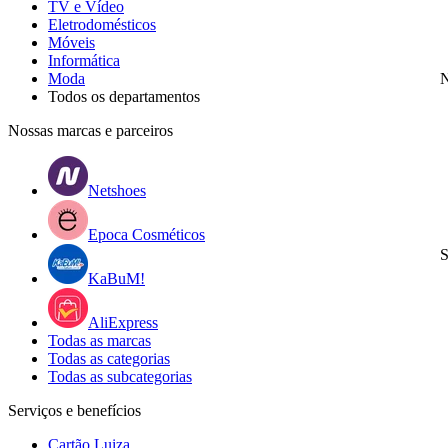
TV e Vídeo
Eletrodomésticos
Móveis
Informática
Moda
N
Todos os departamentos
Nossas marcas e parceiros
Netshoes
Epoca Cosméticos
S
KaBuM!
AliExpress
Todas as marcas
Todas as categorias
Todas as subcategorias
Serviços e benefícios
Cartão Luiza