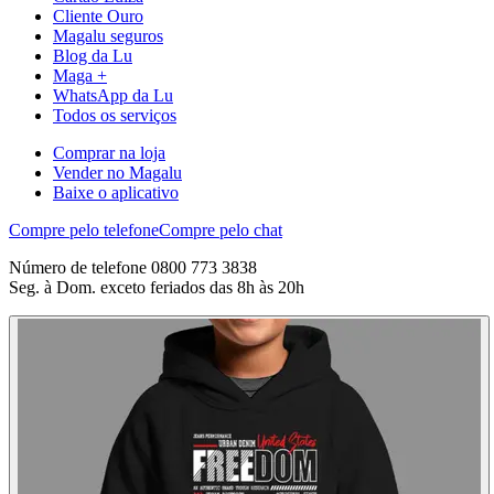
Cliente Ouro
Magalu seguros
Blog da Lu
Maga +
WhatsApp da Lu
Todos os serviços
Comprar na loja
Vender no Magalu
Baixe o aplicativo
Compre pelo telefone
Compre pelo chat
Número de telefone 0800 773 3838
Seg. à Dom. exceto feriados das 8h às 20h