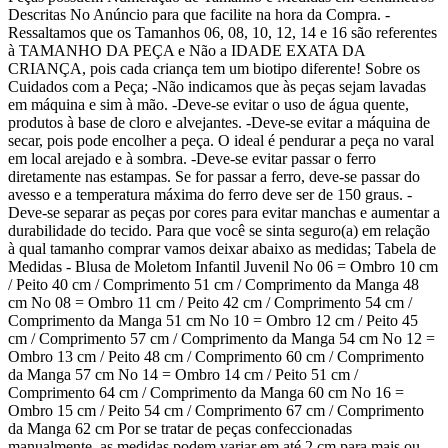
Descritas No Anúncio para que facilite na hora da Compra. -
Ressaltamos que os Tamanhos 06, 08, 10, 12, 14 e 16 são referentes
à TAMANHO DA PEÇA e Não a IDADE EXATA DA
CRIANÇA, pois cada criança tem um biotipo diferente! Sobre os
Cuidados com a Peça; -Não indicamos que às peças sejam lavadas
em máquina e sim à mão. -Deve-se evitar o uso de água quente,
produtos à base de cloro e alvejantes. -Deve-se evitar a máquina de
secar, pois pode encolher a peça. O ideal é pendurar a peça no varal
em local arejado e à sombra. -Deve-se evitar passar o ferro
diretamente nas estampas. Se for passar a ferro, deve-se passar do
avesso e a temperatura máxima do ferro deve ser de 150 graus. -
Deve-se separar as peças por cores para evitar manchas e aumentar a
durabilidade do tecido. Para que você se sinta seguro(a) em relação
à qual tamanho comprar vamos deixar abaixo as medidas; Tabela de
Medidas - Blusa de Moletom Infantil Juvenil No 06 = Ombro 10 cm
/ Peito 40 cm / Comprimento 51 cm / Comprimento da Manga 48
cm No 08 = Ombro 11 cm / Peito 42 cm / Comprimento 54 cm /
Comprimento da Manga 51 cm No 10 = Ombro 12 cm / Peito 45
cm / Comprimento 57 cm / Comprimento da Manga 54 cm No 12 =
Ombro 13 cm / Peito 48 cm / Comprimento 60 cm / Comprimento
da Manga 57 cm No 14 = Ombro 14 cm / Peito 51 cm /
Comprimento 64 cm / Comprimento da Manga 60 cm No 16 =
Ombro 15 cm / Peito 54 cm / Comprimento 67 cm / Comprimento
da Manga 62 cm Por se tratar de peças confeccionadas
manualmente, as medidas podem variar em até 2 cm para mais ou