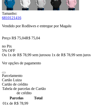
Tamanho:
6
8
10
12
14
16
Vendido por
Rodliwes
e entregue por
Magalu
Preço R$ 75,04
R$
75
,
04
no Pix
5% OFF
Ou 1x de R$ 78,99 sem juros
ou
1
x de
R$ 78,99
sem juros
Ver opções de pagamento
Parcelamento
Cartão Luiza
Cartão de crédito
Tabela de parcelas de Cartão
de crédito
Parcelas
Total
01x de
R$ 78,99