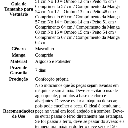
51 cm No 10 = Ombro 12 cm / Peito 45 cm /
Guia de
Comprimento 57 cm / Comprimento da Manga
Tamanho para
54 cm No 12 = Ombro 13 cm / Peito 48 cm /
Vestuário
Comprimento 60 cm / Comprimento da Manga
57 cm No 14 = Ombro 14 cm / Peito 51 cm /
Comprimento 64 cm / Comprimento da Manga
60 cm No 16 = Ombro 15 cm / Peito 54 cm /
Comprimento 67 cm / Comprimento da Manga
62 cm
Gênero
Masculino
Manga
Comprida
Material
Algodão e Poliester
Prazo de
7 dias
Garantia
Produção
Confecção própria
Não indicamos que às peças sejam lavadas em
máquina e sim à mão. Deve-se evitar o uso de
água quente, produtos à base de cloro e
alvejantes. Deve-se evitar a máquina de secar,
pois pode encolher a peça. O ideal é pendurar a
Recomendações
peça no varal em local arejado e à sombra. Deve-
de Uso
se evitar passar o ferro diretamente nas estampas.
Se for passar a ferro, deve-se passar do avesso e a
temperatura máxima do ferro deve ser de 150