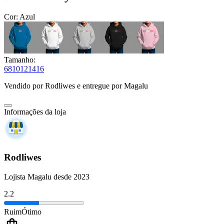
Cor:
Azul
Tamanho:
6
8
10
12
14
16
Vendido por
Rodliwes
e entregue por
Magalu
Informações da loja
Rodliwes
Lojista Magalu desde 2023
2.2
Ruim
Ótimo