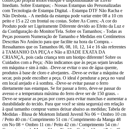
confecção própria temos estoque e disponibilidade de Envio
Imediato. Sobre Estampas; - Nossas Estampas são Personalizadas
com Tecnologia de Estampa Digital. - Estampa DTF Não Racha e
Não Desbota. - A medida da estampa pode variar entre 08 a 10 cm
peito e 15 a 22 cm frontal ou costas. Sobre As Cores; -A cor do
Produto pode ser Ligeiramente Diferente devido ao Efeito da Luz e
da Configuração do Monitor/Tela. Sobre os Tamanhos; - Todas as
Peças possuem Numeração de Tamanho e Medidas em Centímetros
Descritas No Anúncio para que facilite na hora da Compra. -
Ressaltamos que os Tamanhos 06, 08, 10, 12, 14 e 16 são referentes
à TAMANHO DA PEÇA e Não a IDADE EXATA DA
CRIANÇA, pois cada criança tem um biotipo diferente! Sobre os
Cuidados com a Peça; -Não indicamos que às peças sejam lavadas
em máquina e sim à mão. -Deve-se evitar o uso de água quente,
produtos à base de cloro e alvejantes. -Deve-se evitar a máquina de
secar, pois pode encolher a peça. O ideal é pendurar a peça no varal
em local arejado e à sombra. -Deve-se evitar passar o ferro
diretamente nas estampas. Se for passar a ferro, deve-se passar do
avesso e a temperatura máxima do ferro deve ser de 150 graus. -
Deve-se separar as peças por cores para evitar manchas e aumentar a
durabilidade do tecido. Para que você se sinta seguro(a) em relação
à qual tamanho comprar vamos deixar abaixo as medidas; Tabela de
Medidas - Blusa de Moletom Infantil Juvenil No 06 = Ombro 10 cm
/ Peito 40 cm / Comprimento 51 cm / Comprimento da Manga 48
cm No 08 = Ombro 11 cm / Peito 42 cm / Comprimento 54 cm /