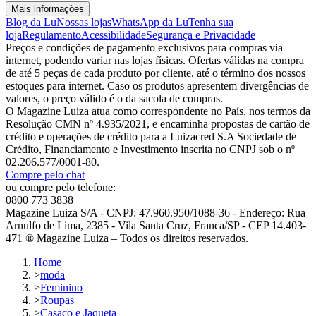
Mais informações
Blog da Lu
Nossas lojas
WhatsApp da Lu
Tenha sua
loja
Regulamento
Acessibilidade
Segurança e Privacidade
Preços e condições de pagamento exclusivos para compras via
internet, podendo variar nas lojas físicas. Ofertas válidas na compra
de até 5 peças de cada produto por cliente, até o término dos nossos
estoques para internet. Caso os produtos apresentem divergências de
valores, o preço válido é o da sacola de compras.
O Magazine Luiza atua como correspondente no País, nos termos da
Resolução CMN nº 4.935/2021, e encaminha propostas de cartão de
crédito e operações de crédito para a Luizacred S.A Sociedade de
Crédito, Financiamento e Investimento inscrita no CNPJ sob o nº
02.206.577/0001-80.
Compre pelo chat
ou compre pelo telefone:
0800 773 3838
Magazine Luiza S/A - CNPJ: 47.960.950/1088-36 - Endereço: Rua
Arnulfo de Lima, 2385 - Vila Santa Cruz, Franca/SP - CEP 14.403-
471 ® Magazine Luiza – Todos os direitos reservados.
Home
>
moda
>
Feminino
>
Roupas
>
Casaco e Jaqueta