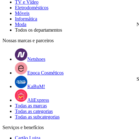
TV e Vídeo
Eletrodomésticos
Móveis
Informática
Moda
N
Todos os departamentos
Nossas marcas e parceiros
Netshoes
Epoca Cosméticos
S
KaBuM!
AliExpress
Todas as marcas
Todas as categorias
Todas as subcategorias
Serviços e benefícios
Cartão Luiza