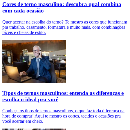
Cores de terno masculino: descubra qual combina
com cada ocasião
Quer acertar na escolha do terno? Te mostro as cores que funcionam
pra trabalho, casamento, formatura e muito mais, com combinações
fáceis e cheias de estilo.
Tipos de ternos masculinos: entenda as diferenças e
escolha o ideal pra você
Conheça os tipos de ternos masculinos, o que faz toda diferença na
hora de comprar! Aqui te mostro os cortes, tecidos e ocasiões pra
você acertar em cheio.