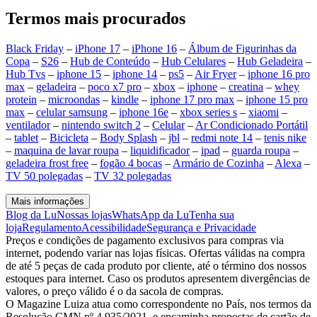
Termos mais procurados
Black Friday
–
iPhone 17
–
iPhone 16
–
Álbum de Figurinhas da
Copa
–
S26
–
Hub de Conteúdo
–
Hub Celulares
–
Hub Geladeira
–
Hub Tvs
–
iphone 15
–
iphone 14
–
ps5
–
Air Fryer
–
iphone 16 pro
max
–
geladeira
–
poco x7 pro
–
xbox
–
iphone
–
creatina
–
whey
protein
–
microondas
–
kindle
–
iphone 17 pro max
–
iphone 15 pro
max
–
celular samsung
–
iphone 16e
–
xbox series s
–
xiaomi
–
ventilador
–
nintendo switch 2
–
Celular
–
Ar Condicionado Portátil
–
tablet
–
Bicicleta
–
Body Splash
–
jbl
–
redmi note 14
–
tenis nike
–
maquina de lavar roupa
–
liquidificador
–
ipad
–
guarda roupa
–
geladeira frost free
–
fogão 4 bocas
–
Armário de Cozinha
–
Alexa
–
TV 50 polegadas
–
TV 32 polegadas
Mais informações
Blog da Lu
Nossas lojas
WhatsApp da Lu
Tenha sua
loja
Regulamento
Acessibilidade
Segurança e Privacidade
Preços e condições de pagamento exclusivos para compras via
internet, podendo variar nas lojas físicas. Ofertas válidas na compra
de até 5 peças de cada produto por cliente, até o término dos nossos
estoques para internet. Caso os produtos apresentem divergências de
valores, o preço válido é o da sacola de compras.
O Magazine Luiza atua como correspondente no País, nos termos da
Resolução CMN nº 4.935/2021, e encaminha propostas de cartão de