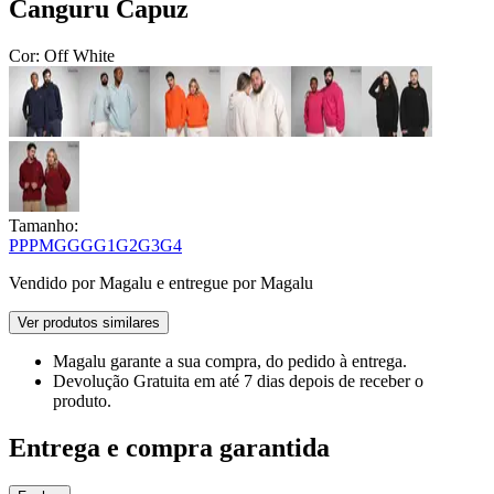
Canguru Capuz
Cor:
Off White
Tamanho:
PP
P
M
G
GG
G1
G2
G3
G4
Vendido por
Magalu
e entregue por
Magalu
Ver produtos similares
Magalu garante
a sua compra, do pedido à entrega.
Devolução Gratuita
em até 7 dias depois de receber o
produto.
Entrega e compra garantida