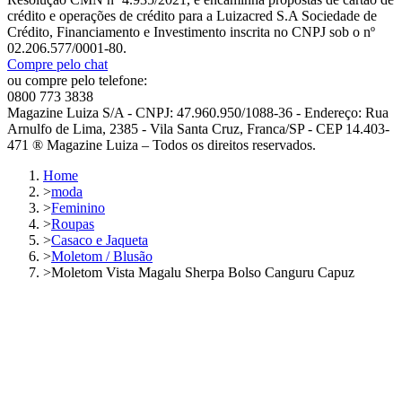
crédito e operações de crédito para a Luizacred S.A Sociedade de
Crédito, Financiamento e Investimento inscrita no CNPJ sob o nº
02.206.577/0001-80.
Compre pelo chat
ou compre pelo telefone:
0800 773 3838
Magazine Luiza S/A - CNPJ: 47.960.950/1088-36 - Endereço: Rua
Arnulfo de Lima, 2385 - Vila Santa Cruz, Franca/SP - CEP 14.403-
471 ® Magazine Luiza – Todos os direitos reservados.
Home
>
moda
>
Feminino
>
Roupas
>
Casaco e Jaqueta
>
Moletom / Blusão
>
Moletom Vista Magalu Sherpa Bolso Canguru Capuz