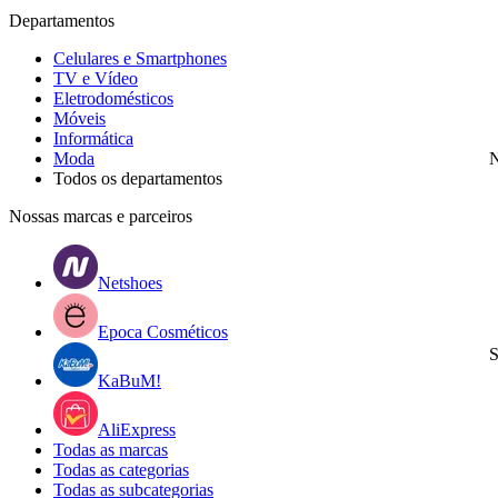
Departamentos
Celulares e Smartphones
TV e Vídeo
Eletrodomésticos
Móveis
Informática
Moda
N
Todos os departamentos
Nossas marcas e parceiros
Netshoes
Epoca Cosméticos
S
KaBuM!
AliExpress
Todas as marcas
Todas as categorias
Todas as subcategorias