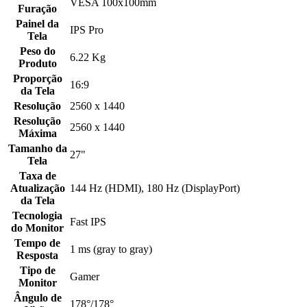
VESA 100x100mm
Furação
Painel da
IPS Pro
Tela
Peso do
6.22 Kg
Produto
Proporção
16:9
da Tela
Resolução
2560 x 1440
Resolução
2560 x 1440
Máxima
Tamanho da
27"
Tela
Taxa de
Atualização
144 Hz (HDMI), 180 Hz (DisplayPort)
da Tela
Tecnologia
Fast IPS
do Monitor
Tempo de
1 ms (gray to gray)
Resposta
Tipo de
Gamer
Monitor
Ângulo de
178°/178°