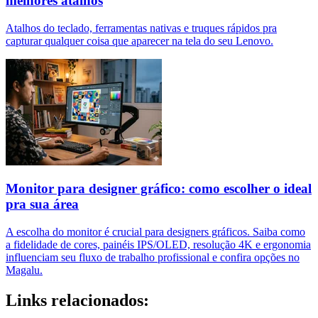
melhores atalhos
Atalhos do teclado, ferramentas nativas e truques rápidos pra
capturar qualquer coisa que aparecer na tela do seu Lenovo.
Monitor para designer gráfico: como escolher o ideal
pra sua área
A escolha do monitor é crucial para designers gráficos. Saiba como
a fidelidade de cores, painéis IPS/OLED, resolução 4K e ergonomia
influenciam seu fluxo de trabalho profissional e confira opções no
Magalu.
Links relacionados: