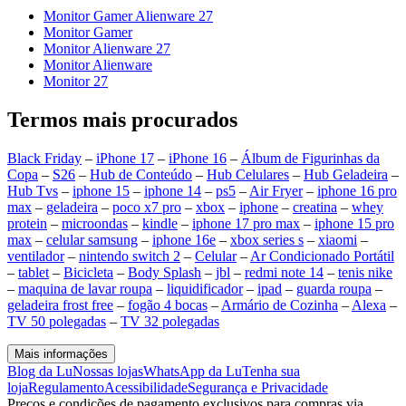
Monitor Gamer Alienware 27
Monitor Gamer
Monitor Alienware 27
Monitor Alienware
Monitor 27
Termos mais procurados
Black Friday
–
iPhone 17
–
iPhone 16
–
Álbum de Figurinhas da
Copa
–
S26
–
Hub de Conteúdo
–
Hub Celulares
–
Hub Geladeira
–
Hub Tvs
–
iphone 15
–
iphone 14
–
ps5
–
Air Fryer
–
iphone 16 pro
max
–
geladeira
–
poco x7 pro
–
xbox
–
iphone
–
creatina
–
whey
protein
–
microondas
–
kindle
–
iphone 17 pro max
–
iphone 15 pro
max
–
celular samsung
–
iphone 16e
–
xbox series s
–
xiaomi
–
ventilador
–
nintendo switch 2
–
Celular
–
Ar Condicionado Portátil
–
tablet
–
Bicicleta
–
Body Splash
–
jbl
–
redmi note 14
–
tenis nike
–
maquina de lavar roupa
–
liquidificador
–
ipad
–
guarda roupa
–
geladeira frost free
–
fogão 4 bocas
–
Armário de Cozinha
–
Alexa
–
TV 50 polegadas
–
TV 32 polegadas
Mais informações
Blog da Lu
Nossas lojas
WhatsApp da Lu
Tenha sua
loja
Regulamento
Acessibilidade
Segurança e Privacidade
Preços e condições de pagamento exclusivos para compras via