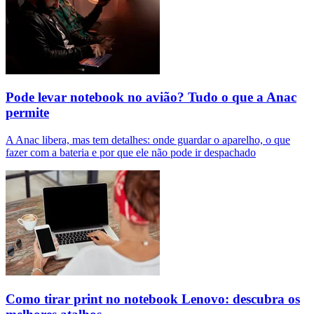
Pode levar notebook no avião? Tudo o que a Anac
permite
A Anac libera, mas tem detalhes: onde guardar o aparelho, o que
fazer com a bateria e por que ele não pode ir despachado
Como tirar print no notebook Lenovo: descubra os