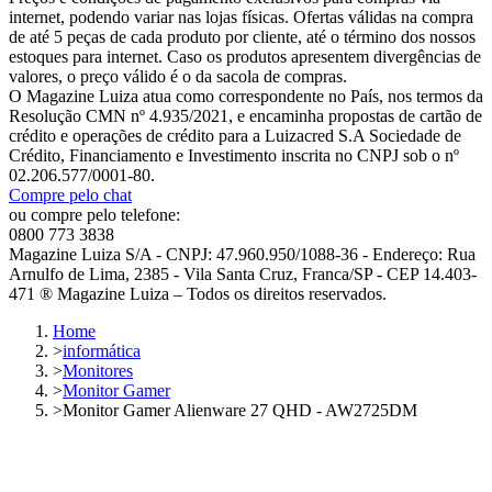
internet, podendo variar nas lojas físicas. Ofertas válidas na compra
de até 5 peças de cada produto por cliente, até o término dos nossos
estoques para internet. Caso os produtos apresentem divergências de
valores, o preço válido é o da sacola de compras.
O Magazine Luiza atua como correspondente no País, nos termos da
Resolução CMN nº 4.935/2021, e encaminha propostas de cartão de
crédito e operações de crédito para a Luizacred S.A Sociedade de
Crédito, Financiamento e Investimento inscrita no CNPJ sob o nº
02.206.577/0001-80.
Compre pelo chat
ou compre pelo telefone:
0800 773 3838
Magazine Luiza S/A - CNPJ: 47.960.950/1088-36 - Endereço: Rua
Arnulfo de Lima, 2385 - Vila Santa Cruz, Franca/SP - CEP 14.403-
471 ® Magazine Luiza – Todos os direitos reservados.
Home
>
informática
>
Monitores
>
Monitor Gamer
>
Monitor Gamer Alienware 27 QHD - AW2725DM