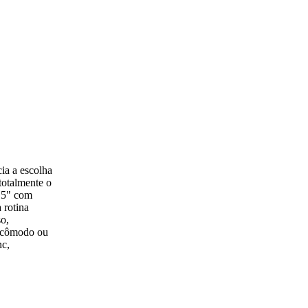
ia a escolha
totalmente o
9,5" com
 rotina
o,
incômodo ou
nc,