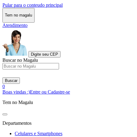
Pular para o conteudo principal
Tem no magalu
Atendimento
Digite seu CEP
Buscar no Magalu
Buscar
0
Boas vindas :)
Entre ou Cadastre-se
Tem no Magalu
Departamentos
Celulares e Smartphones