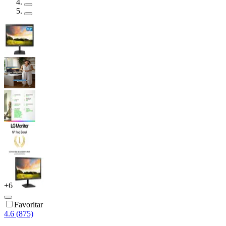
+
6
Favoritar
4.6 (875)