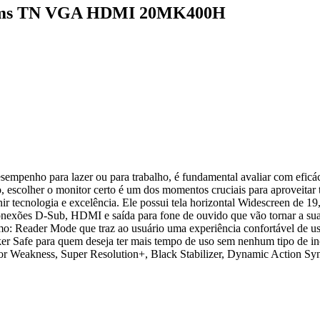
 2ms TN VGA HDMI 20MK400H
penho para lazer ou para trabalho, é fundamental avaliar com eficác
o, escolher o monitor certo é um dos momentos cruciais para aproveitar 
tecnologia e excelência. Ele possui tela horizontal Widescreen de 1
nexões D-Sub, HDMI e saída para fone de ouvido que vão tornar a sua
mo: Reader Mode que traz ao usuário uma experiência confortável de us
cker Safe para quem deseja ter mais tempo de uso sem nenhum tipo de 
olor Weakness, Super Resolution+, Black Stabilizer, Dynamic Action Sy