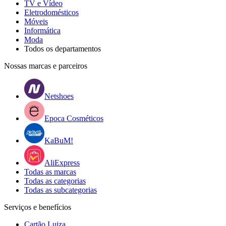
TV e Vídeo
Eletrodomésticos
Móveis
Informática
Moda
Todos os departamentos
Nossas marcas e parceiros
Netshoes
Epoca Cosméticos
KaBuM!
AliExpress
Todas as marcas
Todas as categorias
Todas as subcategorias
Serviços e benefícios
Cartão Luiza