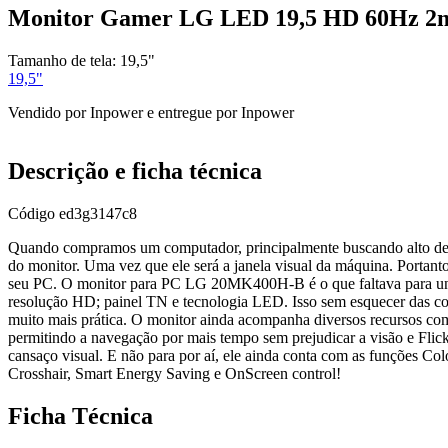
Monitor Gamer LG LED 19,5 HD 60Hz
Tamanho de tela:
19,5"
19,5"
Vendido por
Inpower
e entregue por
Inpower
Descrição e ficha técnica
Código
ed3g3147c8
Quando compramos um computador, principalmente buscando alto desem
do monitor. Uma vez que ele será a janela visual da máquina. Portant
seu PC. O monitor para PC LG 20MK400H-B é o que faltava para unir 
resolução HD; painel TN e tecnologia LED. Isso sem esquecer das co
muito mais prática. O monitor ainda acompanha diversos recursos co
permitindo a navegação por mais tempo sem prejudicar a visão e Fli
cansaço visual. E não para por aí, ele ainda conta com as funções C
Crosshair, Smart Energy Saving e OnScreen control!
Ficha Técnica