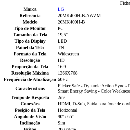
Ficha
Marca
LG
Referência
20MK400H-B.AWZM
Modelo
20MK400H-B
Tipo de Monitor
PC
Tamanho da Tela
19,5"
Tipo de Display
LED
Painel da Tela
TN
Formato da Tela
Widescreen
Resolução
HD
Proporção da Tela
16:9
Resolução Máxima
1366X768
Frequência de Atualização
60Hz
Flicker Safe - Dynamic Action Sync - P
Características
Smart Energy Saving - Color Weakness
Tempo de Resposta
2ms
Conexões
HDMI, D-Sub, Saída para fone de ouv
Posição da Tela
Horizontal
Ângulo de Visão
90º / 65º
Inclinação
Sim
Brilho
200 cd/m²