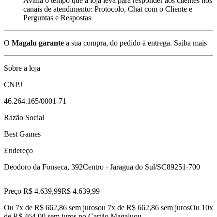
Avalia o tempo que a loja leva para responder aos clientes nos
canais de atendimento: Protocolo, Chat com o Cliente e
Perguntas e Respostas
O
Magalu garante
a sua compra, do pedido à entrega.
Saiba mais
Sobre a loja
CNPJ
46.264.165/0001-71
Razão Social
Best Games
Endereço
Deodoro da Fonseca, 392
Centro - Jaragua do Sul/SC
89251-700
Preço R$ 4.639,99
R$
4.639
,
99
Ou 7x de R$ 662,86 sem juros
ou
7
x de
R$ 662,86
sem juros
Ou 10x
de R$ 464,00 sem juros no Cartão Magalu
ou