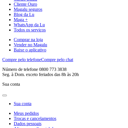
Cliente Ouro
Magalu seguros
Blog da Lu
Maga +
WhatsApp da Lu
Todos os serviços
Comprar na loja
Vender no Magalu
Baixe o aplicativo
Compre pelo telefone
Compre pelo chat
Número de telefone 0800 773 3838
Seg. à Dom. exceto feriados das 8h às 20h
Sua conta
Sua conta
Meus pedidos
Trocas e cancelamentos
Dados pessoais