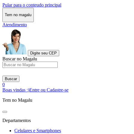
Pular para o conteudo principal
Tem no magalu
Atendimento
Digite seu CEP
Buscar no Magalu
Buscar
0
Boas vindas :)
Entre ou Cadastre-se
Tem no Magalu
Departamentos
Celulares e Smartphones