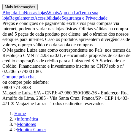
Mais informações
Blog da Lu
Nossas lojas
WhatsApp da Lu
Tenha sua
loja
Regulamento
Acessibilidade
Segurança e Privacidade
Preços e condições de pagamento exclusivos para compras via
internet, podendo variar nas lojas físicas. Ofertas válidas na compra
de até 5 peças de cada produto por cliente, até o término dos nossos
estoques para internet. Caso os produtos apresentem divergências de
valores, o preço válido é o da sacola de compras.
O Magazine Luiza atua como correspondente no País, nos termos da
Resolução CMN nº 4.935/2021, e encaminha propostas de cartão de
crédito e operações de crédito para a Luizacred S.A Sociedade de
Crédito, Financiamento e Investimento inscrita no CNPJ sob o nº
02.206.577/0001-80.
Compre pelo chat
ou compre pelo telefone:
0800 773 3838
Magazine Luiza S/A - CNPJ: 47.960.950/1088-36 - Endereço: Rua
Arnulfo de Lima, 2385 - Vila Santa Cruz, Franca/SP - CEP 14.403-
471 ® Magazine Luiza – Todos os direitos reservados.
Home
>
informática
>
Monitores
>
Monitor Gamer