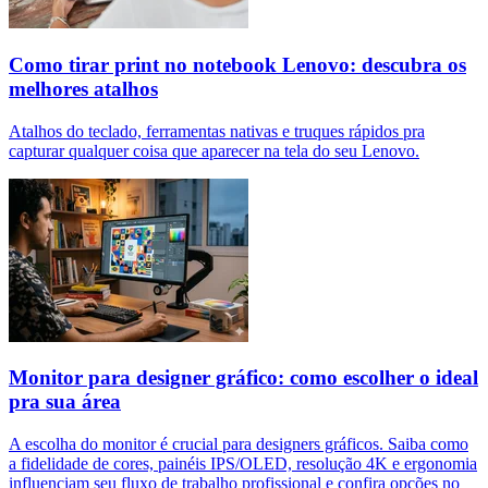
Como tirar print no notebook Lenovo: descubra os
melhores atalhos
Atalhos do teclado, ferramentas nativas e truques rápidos pra
capturar qualquer coisa que aparecer na tela do seu Lenovo.
Monitor para designer gráfico: como escolher o ideal
pra sua área
A escolha do monitor é crucial para designers gráficos. Saiba como
a fidelidade de cores, painéis IPS/OLED, resolução 4K e ergonomia
influenciam seu fluxo de trabalho profissional e confira opções no