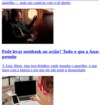
aparelho — tudo pra começar com o pé direito
Pode levar notebook no avião? Tudo o que a Anac
permite
A Anac libera, mas tem detalhes: onde guardar o aparelho, o que
fazer com a bateria e por que ele não pode ir despachado