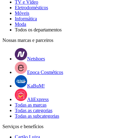
TV e Vídeo
Eletrodomésticos
Móveis
Informática
Moda
Todos os departamentos
Nossas marcas e parceiros
Netshoes
Epoca Cosméticos
KaBuM!
AliExpress
Todas as marcas
Todas as categorias
Todas as subcategorias
Serviços e benefícios
Cartão Luiza