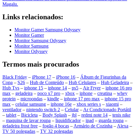
Magalu.
Links relacionados:
Monitor Gamer Samsung Odyssey
Monitor Gamer
Monitor Samsung Odyssey
Monitor Samsung
Monitor Odyssey
Termos mais procurados
Black Friday
–
iPhone 17
–
iPhone 16
–
Álbum de Figurinhas da
Copa
–
S26
–
Hub de Conteúdo
–
Hub Celulares
–
Hub Geladeira
–
Hub Tvs
–
iphone 15
–
iphone 14
–
ps5
–
Air Fryer
–
iphone 16 pro
max
–
geladeira
–
poco x7 pro
–
xbox
–
iphone
–
creatina
–
whey
protein
–
microondas
–
kindle
–
iphone 17 pro max
–
iphone 15 pro
max
–
celular samsung
–
iphone 16e
–
xbox series s
–
xiaomi
–
ventilador
–
nintendo switch 2
–
Celular
–
Ar Condicionado Portátil
–
tablet
–
Bicicleta
–
Body Splash
–
jbl
–
redmi note 14
–
tenis nike
–
maquina de lavar roupa
–
liquidificador
–
ipad
–
guarda roupa
–
geladeira frost free
–
fogão 4 bocas
–
Armário de Cozinha
–
Alexa
–
TV 50 polegadas
–
TV 32 polegadas