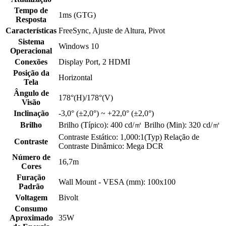
Tempo de
1ms (GTG)
Resposta
Características
FreeSync, Ajuste de Altura, Pivot
Sistema
Windows 10
Operacional
Conexões
Display Port, 2 HDMI
Posição da
Horizontal
Tela
Ângulo de
178°(H)/178°(V)
Visão
Inclinação
-3,0° (±2,0°) ~ +22,0° (±2,0°)
Brilho
Brilho (Típico): 400 cd/㎡ Brilho (Min): 320 cd/㎡
Contraste Estático: 1,000:1(Typ) Relação de
Contraste
Contraste Dinâmico: Mega DCR
Número de
16,7m
Cores
Furação
Wall Mount - VESA (mm): 100x100
Padrão
Voltagem
Bivolt
Consumo
Aproximado
35W