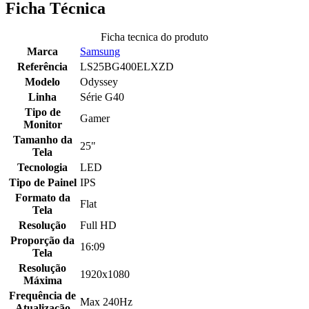
Ficha Técnica
Ficha tecnica do produto
Marca
Samsung
Referência
LS25BG400ELXZD
Modelo
Odyssey
Linha
Série G40
Tipo de
Gamer
Monitor
Tamanho da
25"
Tela
Tecnologia
LED
Tipo de Painel
IPS
Formato da
Flat
Tela
Resolução
Full HD
Proporção da
16:09
Tela
Resolução
1920x1080
Máxima
Frequência de
Max 240Hz
Atualização