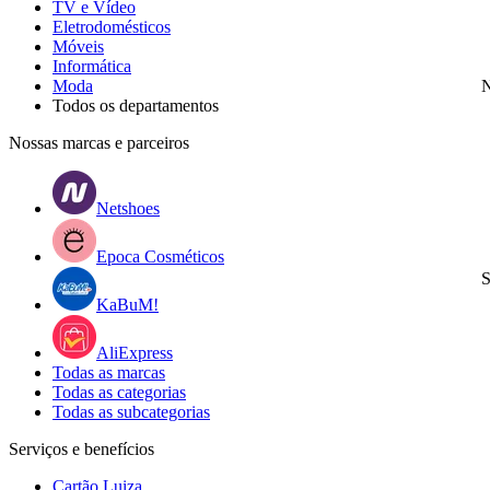
TV e Vídeo
Eletrodomésticos
Móveis
Informática
Moda
N
Todos os departamentos
Nossas marcas e parceiros
Netshoes
Epoca Cosméticos
S
KaBuM!
AliExpress
Todas as marcas
Todas as categorias
Todas as subcategorias
Serviços e benefícios
Cartão Luiza