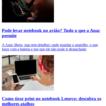
Pode levar notebook no avião? Tudo o que a Anac
permite
A Anac libera, mas tem detalhes: onde guardar o aparelho, o que
fazer com a bateria e por que ele não pode ir despachado
Como tirar print no notebook Lenovo: descubra os
melhores atalhos