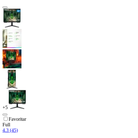
+
5
Favoritar
Full
4.3 (45)