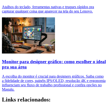
Atalhos do teclado, ferramentas nativas e truques rápidos pra
capturar qualquer coisa que aparecer na tela do seu Lenovo.
Monitor para designer gráfico: como escolher o ideal
pra sua área
A escolha do monitor é crucial para designers gráficos. Saiba como
a fidelidade de cores, painéis IPS/OLED, resolução 4K e ergonomia
influenciam seu fluxo de trabalho profissional e confira opções no
Magalu.
Links relacionados: