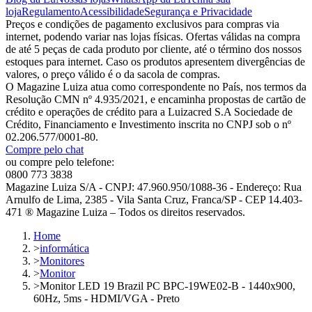
loja
Regulamento
Acessibilidade
Segurança e Privacidade
Preços e condições de pagamento exclusivos para compras via
internet, podendo variar nas lojas físicas. Ofertas válidas na compra
de até 5 peças de cada produto por cliente, até o término dos nossos
estoques para internet. Caso os produtos apresentem divergências de
valores, o preço válido é o da sacola de compras.
O Magazine Luiza atua como correspondente no País, nos termos da
Resolução CMN nº 4.935/2021, e encaminha propostas de cartão de
crédito e operações de crédito para a Luizacred S.A Sociedade de
Crédito, Financiamento e Investimento inscrita no CNPJ sob o nº
02.206.577/0001-80.
Compre pelo chat
ou compre pelo telefone:
0800 773 3838
Magazine Luiza S/A - CNPJ: 47.960.950/1088-36 - Endereço: Rua
Arnulfo de Lima, 2385 - Vila Santa Cruz, Franca/SP - CEP 14.403-
471 ® Magazine Luiza – Todos os direitos reservados.
Home
>
informática
>
Monitores
>
Monitor
>
Monitor LED 19 Brazil PC BPC-19WE02-B - 1440x900,
60Hz, 5ms - HDMI/VGA - Preto