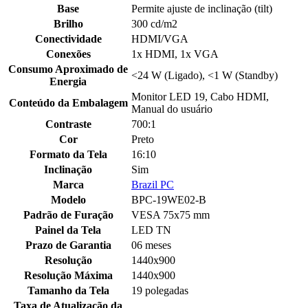
Base
Permite ajuste de inclinação (tilt)
Brilho
300 cd/m2
Conectividade
HDMI/VGA
Conexões
1x HDMI, 1x VGA
Consumo Aproximado de
<24 W (Ligado), <1 W (Standby)
Energia
Monitor LED 19, Cabo HDMI,
Conteúdo da Embalagem
Manual do usuário
Contraste
700:1
Cor
Preto
Formato da Tela
16:10
Inclinação
Sim
Marca
Brazil PC
Modelo
BPC-19WE02-B
Padrão de Furação
VESA 75x75 mm
Painel da Tela
LED TN
Prazo de Garantia
06 meses
Resolução
1440x900
Resolução Máxima
1440x900
Tamanho da Tela
19 polegadas
Taxa de Atualização da