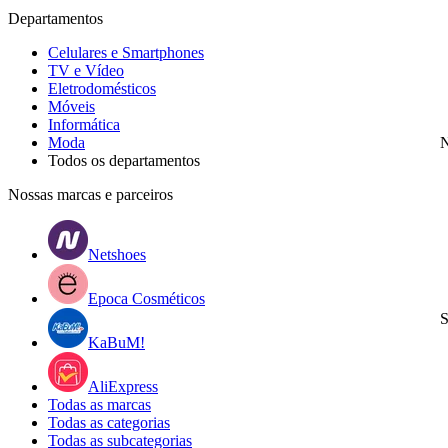
Departamentos
Celulares e Smartphones
TV e Vídeo
Eletrodomésticos
Móveis
Informática
Moda
N
Todos os departamentos
Nossas marcas e parceiros
Netshoes
Epoca Cosméticos
S
KaBuM!
AliExpress
Todas as marcas
Todas as categorias
Todas as subcategorias