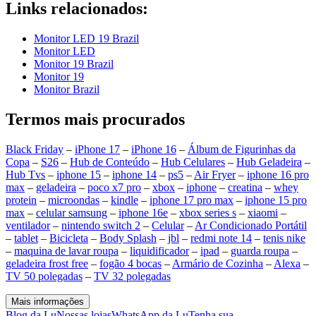
Links relacionados:
Monitor LED 19 Brazil
Monitor LED
Monitor 19 Brazil
Monitor 19
Monitor Brazil
Termos mais procurados
Black Friday
–
iPhone 17
–
iPhone 16
–
Álbum de Figurinhas da
Copa
–
S26
–
Hub de Conteúdo
–
Hub Celulares
–
Hub Geladeira
–
Hub Tvs
–
iphone 15
–
iphone 14
–
ps5
–
Air Fryer
–
iphone 16 pro
max
–
geladeira
–
poco x7 pro
–
xbox
–
iphone
–
creatina
–
whey
protein
–
microondas
–
kindle
–
iphone 17 pro max
–
iphone 15 pro
max
–
celular samsung
–
iphone 16e
–
xbox series s
–
xiaomi
–
ventilador
–
nintendo switch 2
–
Celular
–
Ar Condicionado Portátil
–
tablet
–
Bicicleta
–
Body Splash
–
jbl
–
redmi note 14
–
tenis nike
–
maquina de lavar roupa
–
liquidificador
–
ipad
–
guarda roupa
–
geladeira frost free
–
fogão 4 bocas
–
Armário de Cozinha
–
Alexa
–
TV 50 polegadas
–
TV 32 polegadas
Mais informações
Blog da Lu
Nossas lojas
WhatsApp da Lu
Tenha sua