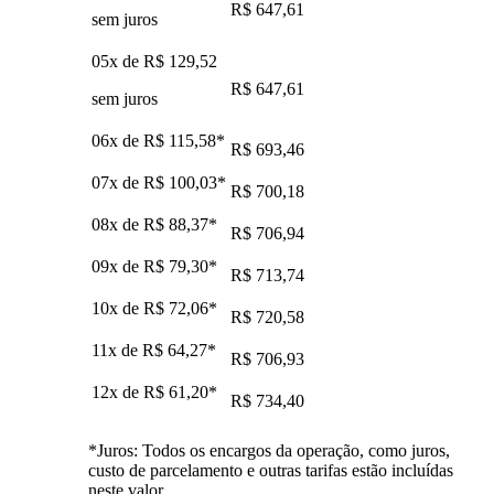
R$ 647,61
sem juros
05x de
R$ 129,52
R$ 647,61
sem juros
06x de
R$ 115,58
*
R$ 693,46
07x de
R$ 100,03
*
R$ 700,18
08x de
R$ 88,37
*
R$ 706,94
09x de
R$ 79,30
*
R$ 713,74
10x de
R$ 72,06
*
R$ 720,58
11x de
R$ 64,27
*
R$ 706,93
12x de
R$ 61,20
*
R$ 734,40
*Juros: Todos os encargos da operação, como juros,
custo de parcelamento e outras tarifas estão incluídas
neste valor.