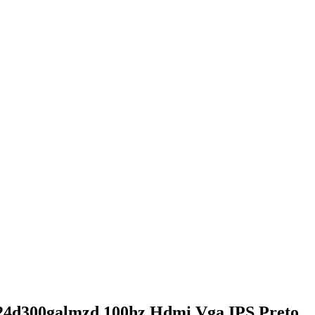
s24d300galmzd 100hz Hdmi Vga IPS Preto