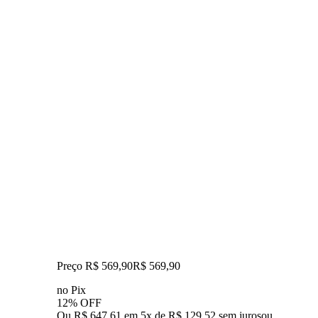
Preço R$ 569,90
R$
569
,
90
no Pix
12% OFF
Ou R$ 647,61 em 5x de R$ 129,52 sem juros
ou