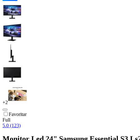
+
2
Favoritar
Full
5.0 (123)
Monitor Led 24" Samsung Essential S3 L