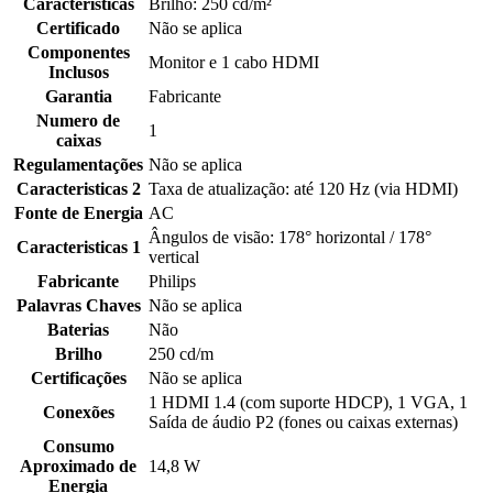
Caracteristicas
Brilho: 250 cd/m²
Certificado
Não se aplica
Componentes
Monitor e 1 cabo HDMI
Inclusos
Garantia
Fabricante
Numero de
1
caixas
Regulamentações
Não se aplica
Caracteristicas 2
Taxa de atualização: até 120 Hz (via HDMI)
Fonte de Energia
AC
Ângulos de visão: 178° horizontal / 178°
Caracteristicas 1
vertical
Fabricante
Philips
Palavras Chaves
Não se aplica
Baterias
Não
Brilho
250 cd/m
Certificações
Não se aplica
1 HDMI 1.4 (com suporte HDCP), 1 VGA, 1
Conexões
Saída de áudio P2 (fones ou caixas externas)
Consumo
Aproximado de
14,8 W
Energia