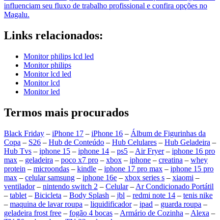
influenciam seu fluxo de trabalho profissional e confira opções no
Magalu.
Links relacionados:
Monitor philips lcd led
Monitor philips
Monitor lcd led
Monitor lcd
Monitor led
Termos mais procurados
Black Friday
–
iPhone 17
–
iPhone 16
–
Álbum de Figurinhas da
Copa
–
S26
–
Hub de Conteúdo
–
Hub Celulares
–
Hub Geladeira
–
Hub Tvs
–
iphone 15
–
iphone 14
–
ps5
–
Air Fryer
–
iphone 16 pro
max
–
geladeira
–
poco x7 pro
–
xbox
–
iphone
–
creatina
–
whey
protein
–
microondas
–
kindle
–
iphone 17 pro max
–
iphone 15 pro
max
–
celular samsung
–
iphone 16e
–
xbox series s
–
xiaomi
–
ventilador
–
nintendo switch 2
–
Celular
–
Ar Condicionado Portátil
–
tablet
–
Bicicleta
–
Body Splash
–
jbl
–
redmi note 14
–
tenis nike
–
maquina de lavar roupa
–
liquidificador
–
ipad
–
guarda roupa
–
geladeira frost free
–
fogão 4 bocas
–
Armário de Cozinha
–
Alexa
–