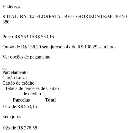
Endereço
R ITAJUBA, 141
FLORESTA - BELO HORIZONTE/MG
30150-
380
Preço R$ 553,15
R$
553
,
15
Ou 4x de R$ 138,29 sem juros
ou
4
x de
R$ 138,29
sem juros
Ver opções de pagamento
Parcelamento
Cartão Luiza
Cartão de crédito
Tabela de parcelas de Cartão
de crédito
Parcelas
Total
01x de
R$ 553,15
sem juros
02x de
R$ 276,58