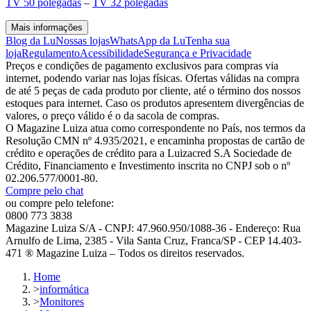
TV 50 polegadas
–
TV 32 polegadas
Mais informações
Blog da Lu
Nossas lojas
WhatsApp da Lu
Tenha sua
loja
Regulamento
Acessibilidade
Segurança e Privacidade
Preços e condições de pagamento exclusivos para compras via
internet, podendo variar nas lojas físicas. Ofertas válidas na compra
de até 5 peças de cada produto por cliente, até o término dos nossos
estoques para internet. Caso os produtos apresentem divergências de
valores, o preço válido é o da sacola de compras.
O Magazine Luiza atua como correspondente no País, nos termos da
Resolução CMN nº 4.935/2021, e encaminha propostas de cartão de
crédito e operações de crédito para a Luizacred S.A Sociedade de
Crédito, Financiamento e Investimento inscrita no CNPJ sob o nº
02.206.577/0001-80.
Compre pelo chat
ou compre pelo telefone:
0800 773 3838
Magazine Luiza S/A - CNPJ: 47.960.950/1088-36 - Endereço: Rua
Arnulfo de Lima, 2385 - Vila Santa Cruz, Franca/SP - CEP 14.403-
471 ® Magazine Luiza – Todos os direitos reservados.
Home
>
informática
>
Monitores