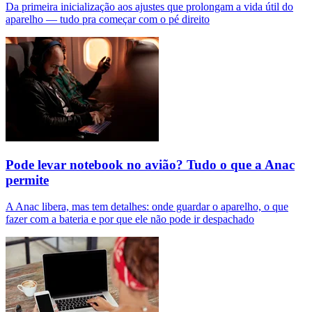
Da primeira inicialização aos ajustes que prolongam a vida útil do
aparelho — tudo pra começar com o pé direito
Pode levar notebook no avião? Tudo o que a Anac
permite
A Anac libera, mas tem detalhes: onde guardar o aparelho, o que
fazer com a bateria e por que ele não pode ir despachado