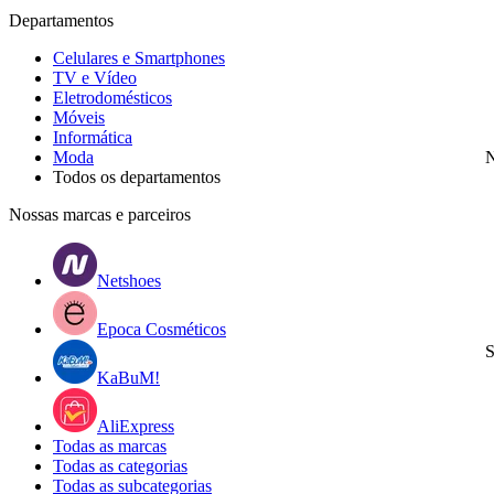
Departamentos
Celulares e Smartphones
TV e Vídeo
Eletrodomésticos
Móveis
Informática
Moda
N
Todos os departamentos
Nossas marcas e parceiros
Netshoes
Epoca Cosméticos
S
KaBuM!
AliExpress
Todas as marcas
Todas as categorias
Todas as subcategorias