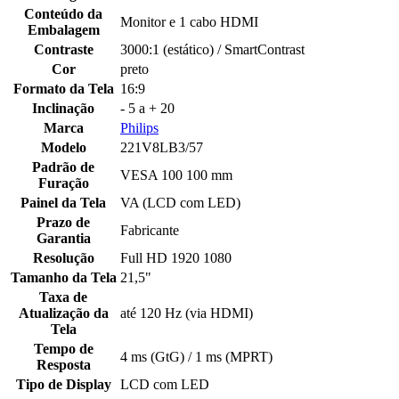
Conteúdo da
Monitor e 1 cabo HDMI
Embalagem
Contraste
3000:1 (estático) / SmartContrast
Cor
preto
Formato da Tela
16:9
Inclinação
- 5 a + 20
Marca
Philips
Modelo
221V8LB3/57
Padrão de
VESA 100 100 mm
Furação
Painel da Tela
VA (LCD com LED)
Prazo de
Fabricante
Garantia
Resolução
Full HD 1920 1080
Tamanho da Tela
21,5"
Taxa de
Atualização da
até 120 Hz (via HDMI)
Tela
Tempo de
4 ms (GtG) / 1 ms (MPRT)
Resposta
Tipo de Display
LCD com LED