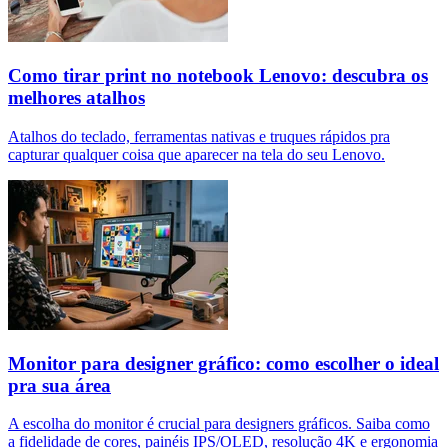
Como tirar print no notebook Lenovo: descubra os
melhores atalhos
Atalhos do teclado, ferramentas nativas e truques rápidos pra
capturar qualquer coisa que aparecer na tela do seu Lenovo.
Monitor para designer gráfico: como escolher o ideal
pra sua área
A escolha do monitor é crucial para designers gráficos. Saiba como
a fidelidade de cores, painéis IPS/OLED, resolução 4K e ergonomia