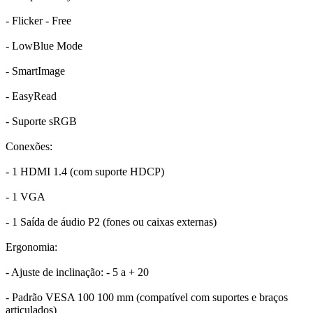
- Flicker - Free
- LowBlue Mode
- SmartImage
- EasyRead
- Suporte sRGB
Conexões:
- 1 HDMI 1.4 (com suporte HDCP)
- 1 VGA
- 1 Saída de áudio P2 (fones ou caixas externas)
Ergonomia:
- Ajuste de inclinação: - 5 a + 20
- Padrão VESA 100 100 mm (compatível com suportes e braços
articulados)