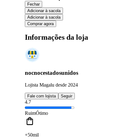
Fechar
Adicionar à sacola
Adicionar à sacola
Comprar agora
Informações da loja
nocnocestadosunidos
Lojista Magalu desde 2024
Fale com lojista
Seguir
4.7
Ruim
Ótimo
+50mil