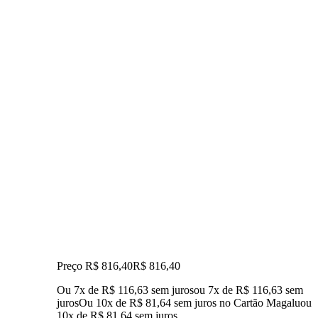
Preço R$ 816,40
R$
816
,
40
Ou 7x de R$ 116,63 sem juros
ou
7
x de
R$ 116,63
sem
juros
Ou 10x de R$ 81,64 sem juros no Cartão Magalu
ou
10
x de
R$ 81,64
sem juros