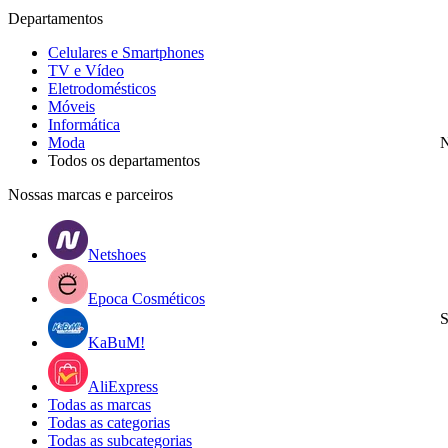
Departamentos
Celulares e Smartphones
TV e Vídeo
Eletrodomésticos
Móveis
Informática
Moda
N
Todos os departamentos
Nossas marcas e parceiros
Netshoes
Epoca Cosméticos
S
KaBuM!
AliExpress
Todas as marcas
Todas as categorias
Todas as subcategorias