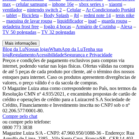
max
–
celular samsung
–
iphone 16e
–
xbox series s
–
xiaomi
–
ventilador
–
nintendo switch 2
–
Celular
–
Ar Condicionado Portátil
–
tablet
–
Bicicleta
–
Body Splash
–
jbl
–
redmi note 14
–
tenis nike
–
maquina de lavar roupa
–
liquidificador
–
ipad
–
guarda roupa
–
geladeira frost free
–
fogão 4 bocas
–
Armário de Cozinha
–
Alexa
–
TV 50 polegadas
–
TV 32 polegadas
Mais informações
Blog da Lu
Nossas lojas
WhatsApp da Lu
Tenha sua
loja
Regulamento
Acessibilidade
Segurança e Privacidade
Preços e condições de pagamento exclusivos para compras via
internet, podendo variar nas lojas físicas. Ofertas válidas na compra
de até 5 peças de cada produto por cliente, até o término dos nossos
estoques para internet. Caso os produtos apresentem divergências de
valores, o preço válido é o da sacola de compras.
O Magazine Luiza atua como correspondente no País, nos termos da
Resolução CMN nº 4.935/2021, e encaminha propostas de cartão de
crédito e operações de crédito para a Luizacred S.A Sociedade de
Crédito, Financiamento e Investimento inscrita no CNPJ sob o nº
02.206.577/0001-80.
Compre pelo chat
ou compre pelo telefone:
0800 773 3838
Magazine Luiza S/A - CNPJ: 47.960.950/1088-36 - Endereço: Rua
Arnulfo de Lima, 2385 - Vila Santa Cruz, Franca/SP - CEP 14.403-