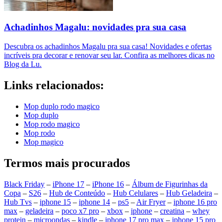
Achadinhos Magalu: novidades pra sua casa
Descubra os achadinhos Magalu pra sua casa! Novidades e ofertas
incríveis pra decorar e renovar seu lar. Confira as melhores dicas no
Blog da Lu.
Links relacionados:
Mop duplo rodo magico
Mop duplo
Mop rodo magico
Mop rodo
Mop magico
Termos mais procurados
Black Friday
–
iPhone 17
–
iPhone 16
–
Álbum de Figurinhas da
Copa
–
S26
–
Hub de Conteúdo
–
Hub Celulares
–
Hub Geladeira
–
Hub Tvs
–
iphone 15
–
iphone 14
–
ps5
–
Air Fryer
–
iphone 16 pro
max
–
geladeira
–
poco x7 pro
–
xbox
–
iphone
–
creatina
–
whey
protein
–
microondas
–
kindle
–
iphone 17 pro max
–
iphone 15 pro