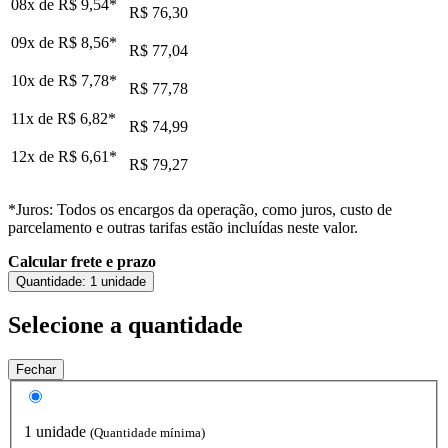
08x de
R$ 9,54
*
R$ 76,30
09x de
R$ 8,56
*
R$ 77,04
10x de
R$ 7,78
*
R$ 77,78
11x de
R$ 6,82
*
R$ 74,99
12x de
R$ 6,61
*
R$ 79,27
*Juros: Todos os encargos da operação, como juros, custo de
parcelamento e outras tarifas estão incluídas neste valor.
Calcular frete e prazo
Quantidade:
1 unidade
Selecione a quantidade
Fechar
1 unidade
(Quantidade mínima)