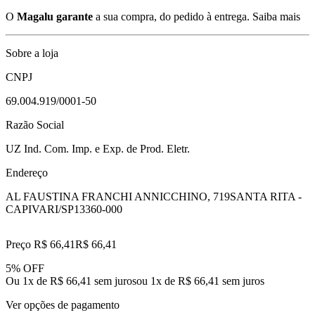
O
Magalu garante
a sua compra, do pedido à entrega.
Saiba mais
Sobre a loja
CNPJ
69.004.919/0001-50
Razão Social
UZ Ind. Com. Imp. e Exp. de Prod. Eletr.
Endereço
AL FAUSTINA FRANCHI ANNICCHINO, 719
SANTA RITA -
CAPIVARI/SP
13360-000
Preço R$ 66,41
R$
66
,
41
5% OFF
Ou 1x de R$ 66,41 sem juros
ou
1
x de
R$ 66,41
sem juros
Ver opções de pagamento