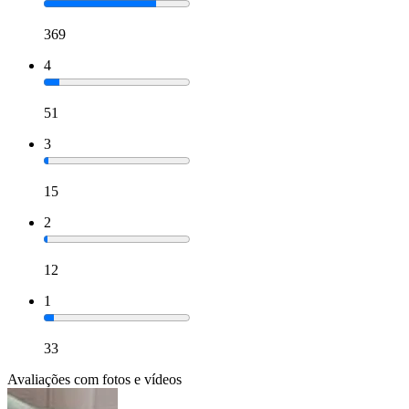
369
4
51
3
15
2
12
1
33
Avaliações com fotos e vídeos