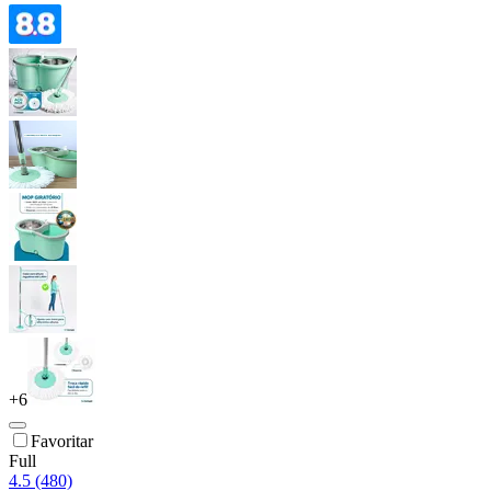
+
6
Favoritar
Full
4.5 (480)