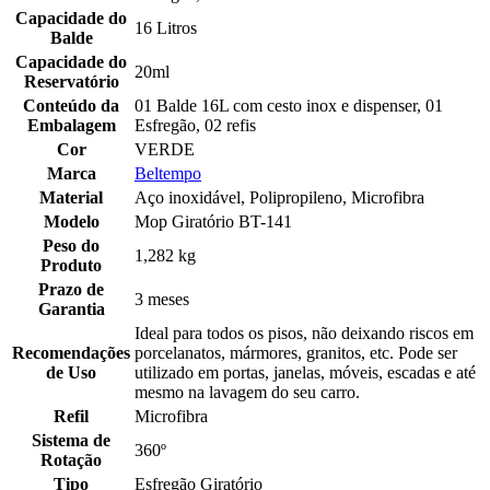
Capacidade do
16 Litros
Balde
Capacidade do
20ml
Reservatório
Conteúdo da
01 Balde 16L com cesto inox e dispenser, 01
Embalagem
Esfregão, 02 refis
Cor
VERDE
Marca
Beltempo
Material
Aço inoxidável, Polipropileno, Microfibra
Modelo
Mop Giratório BT-141
Peso do
1,282 kg
Produto
Prazo de
3 meses
Garantia
Ideal para todos os pisos, não deixando riscos em
Recomendações
porcelanatos, mármores, granitos, etc. Pode ser
de Uso
utilizado em portas, janelas, móveis, escadas e até
mesmo na lavagem do seu carro.
Refil
Microfibra
Sistema de
360º
Rotação
Tipo
Esfregão Giratório