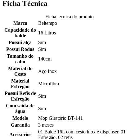
Ficha Técnica
Ficha tecnica do produto
Marca
Beltempo
Capacidade do
16 Litros
balde
Possui alça
Sim
Possui Rodas
Sim
Tamanho do
140cm
cabo
Material do
Aço Inox
Cesto
Material
Microfibra
Esfregão
Possui Refis de
Sim
Esfregão
Com saída de
Sim
água
Modelo
Mop Giratório BT-141
Garantia
3 meses
01 Balde 16L com cesto inox e dispenser, 01
Acessórios
Esfregão, 02 refis