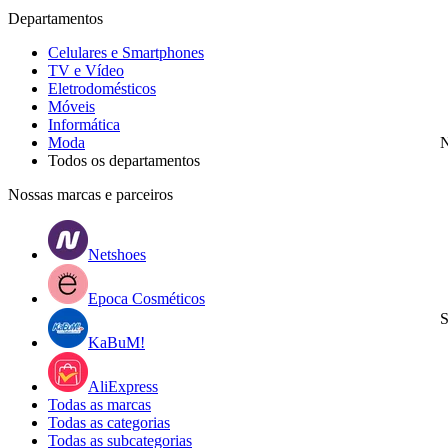
Departamentos
Celulares e Smartphones
TV e Vídeo
Eletrodomésticos
Móveis
Informática
Moda
N
Todos os departamentos
Nossas marcas e parceiros
Netshoes
Epoca Cosméticos
S
KaBuM!
AliExpress
Todas as marcas
Todas as categorias
Todas as subcategorias