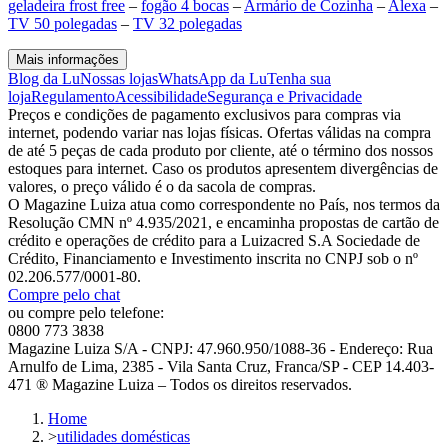
geladeira frost free
–
fogão 4 bocas
–
Armário de Cozinha
–
Alexa
–
TV 50 polegadas
–
TV 32 polegadas
Mais informações
Blog da Lu
Nossas lojas
WhatsApp da Lu
Tenha sua
loja
Regulamento
Acessibilidade
Segurança e Privacidade
Preços e condições de pagamento exclusivos para compras via
internet, podendo variar nas lojas físicas. Ofertas válidas na compra
de até 5 peças de cada produto por cliente, até o término dos nossos
estoques para internet. Caso os produtos apresentem divergências de
valores, o preço válido é o da sacola de compras.
O Magazine Luiza atua como correspondente no País, nos termos da
Resolução CMN nº 4.935/2021, e encaminha propostas de cartão de
crédito e operações de crédito para a Luizacred S.A Sociedade de
Crédito, Financiamento e Investimento inscrita no CNPJ sob o nº
02.206.577/0001-80.
Compre pelo chat
ou compre pelo telefone:
0800 773 3838
Magazine Luiza S/A - CNPJ: 47.960.950/1088-36 - Endereço: Rua
Arnulfo de Lima, 2385 - Vila Santa Cruz, Franca/SP - CEP 14.403-
471 ® Magazine Luiza – Todos os direitos reservados.
Home
>
utilidades domésticas