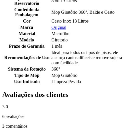
8 ou 13 Litros
Reservatório
Conteúdo da
Mop Giratório 360°, Balde e Cesto
Embalagem
Cor
Cesto Inox 13 Litros
Marca
Original
Material
Microfibra
Modelo
Giratorio
Prazo de Garantia
1 mês
Ideal para todos os tipos de pisos, ele
Recomendações de Uso
alcança cantos difíceis e remove sujeira
com facilidade.
Sistema de Rotação
360°
Tipo de Mop
Mop Giratório
Uso Indicado
Limpeza Pesada
Avaliações dos clientes
3.0
6
avaliações
3
comentários