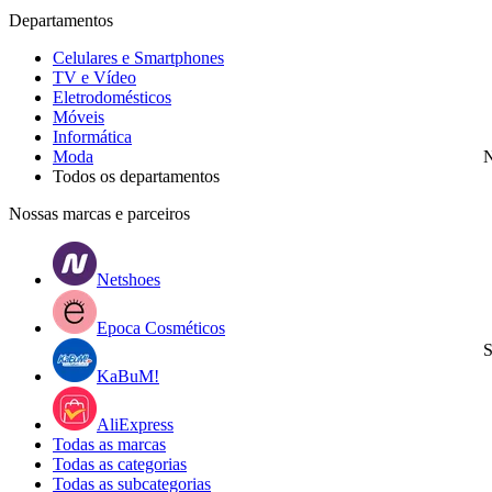
Departamentos
Celulares e Smartphones
TV e Vídeo
Eletrodomésticos
Móveis
Informática
Moda
N
Todos os departamentos
Nossas marcas e parceiros
Netshoes
Epoca Cosméticos
S
KaBuM!
AliExpress
Todas as marcas
Todas as categorias
Todas as subcategorias