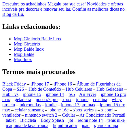
Descubra os achadinhos Magalu pra sua casa! Novidades e ofertas
incríveis pra decorar e renovar seu lar. Confira as melhores dicas no
Blog da Lu.
Links relacionados:
Mop Giratório Balde Inox
Mop Giratório
Mop Balde Inox
Mop Balde
Mop Inox
Termos mais procurados
Black Friday
–
iPhone 17
–
iPhone 16
–
Álbum de Figurinhas da
Copa
–
S26
–
Hub de Conteúdo
–
Hub Celulares
–
Hub Geladeira
–
Hub Tvs
–
iphone 15
–
iphone 14
–
ps5
–
Air Fryer
–
iphone 16 pro
max
–
geladeira
–
poco x7 pro
–
xbox
–
iphone
–
creatina
–
whey
protein
–
microondas
–
kindle
–
iphone 17 pro max
–
iphone 15 pro
max
–
celular samsung
–
iphone 16e
–
xbox series s
–
xiaomi
–
ventilador
–
nintendo switch 2
–
Celular
–
Ar Condicionado Portátil
–
tablet
–
Bicicleta
–
Body Splash
–
jbl
–
redmi note 14
–
tenis nike
–
maquina de lavar roupa
–
liquidificador
–
ipad
–
guarda roupa
–