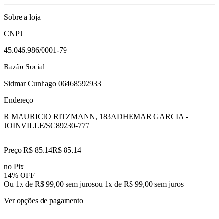
Sobre a loja
CNPJ
45.046.986/0001-79
Razão Social
Sidmar Cunhago 06468592933
Endereço
R MAURICIO RITZMANN, 183
ADHEMAR GARCIA -
JOINVILLE/SC
89230-777
Preço R$ 85,14
R$
85
,
14
no Pix
14% OFF
Ou 1x de R$ 99,00 sem juros
ou
1
x de
R$ 99,00
sem juros
Ver opções de pagamento