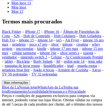
Mop Inox 13
Mop Inox
Mop 13
Termos mais procurados
Black Friday
–
iPhone 17
–
iPhone 16
–
Álbum de Figurinhas da
Copa
–
S26
–
Hub de Conteúdo
–
Hub Celulares
–
Hub Geladeira
–
Hub Tvs
–
iphone 15
–
iphone 14
–
ps5
–
Air Fryer
–
iphone 16 pro
max
–
geladeira
–
poco x7 pro
–
xbox
–
iphone
–
creatina
–
whey
protein
–
microondas
–
kindle
–
iphone 17 pro max
–
iphone 15 pro
max
–
celular samsung
–
iphone 16e
–
xbox series s
–
xiaomi
–
ventilador
–
nintendo switch 2
–
Celular
–
Ar Condicionado Portátil
–
tablet
–
Bicicleta
–
Body Splash
–
jbl
–
redmi note 14
–
tenis nike
–
maquina de lavar roupa
–
liquidificador
–
ipad
–
guarda roupa
–
geladeira frost free
–
fogão 4 bocas
–
Armário de Cozinha
–
Alexa
–
TV 50 polegadas
–
TV 32 polegadas
Mais informações
Blog da Lu
Nossas lojas
WhatsApp da Lu
Tenha sua
loja
Regulamento
Acessibilidade
Segurança e Privacidade
Preços e condições de pagamento exclusivos para compras via
internet, podendo variar nas lojas físicas. Ofertas válidas na compra
de até 5 peças de cada produto por cliente, até o término dos nossos