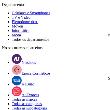
Departamentos
Celulares e Smartphones
TV e Vídeo
Eletrodomésticos
Móveis
Informática
Moda
N
Todos os departamentos
Nossas marcas e parceiros
Netshoes
Epoca Cosméticos
S
KaBuM!
AliExpress
Todas as marcas
Todas as categorias
Todas as subcategorias