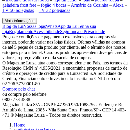
geladeira frost free
–
fogão 4 bocas
–
Armário de Cozinha
–
Alexa
–
TV 50 polegadas
–
TV 32 polegadas
Mais informações
Blog da Lu
Nossas lojas
WhatsApp da Lu
Tenha sua
loja
Regulamento
Acessibilidade
Segurança e Privacidade
Preços e condições de pagamento exclusivos para compras via
internet, podendo variar nas lojas físicas. Ofertas válidas na compra
de até 5 peças de cada produto por cliente, até o término dos nossos
estoques para internet. Caso os produtos apresentem divergências de
valores, o preço válido é o da sacola de compras.
O Magazine Luiza atua como correspondente no País, nos termos da
Resolução CMN nº 4.935/2021, e encaminha propostas de cartão de
crédito e operações de crédito para a Luizacred S.A Sociedade de
Crédito, Financiamento e Investimento inscrita no CNPJ sob o nº
02.206.577/0001-80.
Compre pelo chat
ou compre pelo telefone:
0800 773 3838
Magazine Luiza S/A - CNPJ: 47.960.950/1088-36 - Endereço: Rua
Arnulfo de Lima, 2385 - Vila Santa Cruz, Franca/SP - CEP 14.403-
471 ® Magazine Luiza – Todos os direitos reservados.
Home