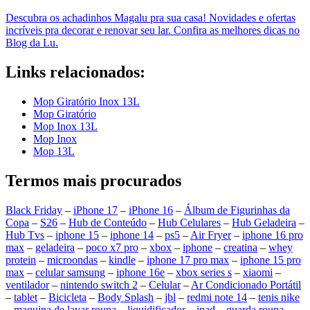
Descubra os achadinhos Magalu pra sua casa! Novidades e ofertas
incríveis pra decorar e renovar seu lar. Confira as melhores dicas no
Blog da Lu.
Links relacionados:
Mop Giratório Inox 13L
Mop Giratório
Mop Inox 13L
Mop Inox
Mop 13L
Termos mais procurados
Black Friday
–
iPhone 17
–
iPhone 16
–
Álbum de Figurinhas da
Copa
–
S26
–
Hub de Conteúdo
–
Hub Celulares
–
Hub Geladeira
–
Hub Tvs
–
iphone 15
–
iphone 14
–
ps5
–
Air Fryer
–
iphone 16 pro
max
–
geladeira
–
poco x7 pro
–
xbox
–
iphone
–
creatina
–
whey
protein
–
microondas
–
kindle
–
iphone 17 pro max
–
iphone 15 pro
max
–
celular samsung
–
iphone 16e
–
xbox series s
–
xiaomi
–
ventilador
–
nintendo switch 2
–
Celular
–
Ar Condicionado Portátil
–
tablet
–
Bicicleta
–
Body Splash
–
jbl
–
redmi note 14
–
tenis nike
–
maquina de lavar roupa
–
liquidificador
–
ipad
–
guarda roupa
–