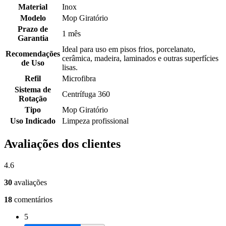
Material
Inox
Modelo
Mop Giratório
Prazo de
1 mês
Garantia
Ideal para uso em pisos frios, porcelanato,
Recomendações
cerâmica, madeira, laminados e outras superfícies
de Uso
lisas.
Refil
Microfibra
Sistema de
Centrífuga 360
Rotação
Tipo
Mop Giratório
Uso Indicado
Limpeza profissional
Avaliações dos clientes
4.6
30
avaliações
18
comentários
5