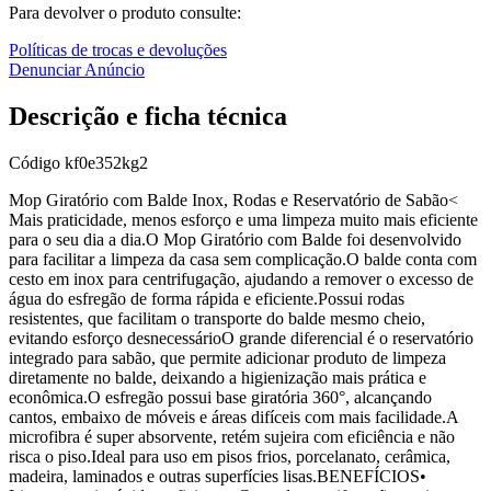
Para devolver o produto consulte:
Políticas de trocas e devoluções
Denunciar Anúncio
Descrição e ficha técnica
Código
kf0e352kg2
Mop Giratório com Balde Inox, Rodas e Reservatório de Sabão<
Mais praticidade, menos esforço e uma limpeza muito mais eficiente
para o seu dia a dia.O Mop Giratório com Balde foi desenvolvido
para facilitar a limpeza da casa sem complicação.O balde conta com
cesto em inox para centrifugação, ajudando a remover o excesso de
água do esfregão de forma rápida e eficiente.Possui rodas
resistentes, que facilitam o transporte do balde mesmo cheio,
evitando esforço desnecessárioO grande diferencial é o reservatório
integrado para sabão, que permite adicionar produto de limpeza
diretamente no balde, deixando a higienização mais prática e
econômica.O esfregão possui base giratória 360°, alcançando
cantos, embaixo de móveis e áreas difíceis com mais facilidade.A
microfibra é super absorvente, retém sujeira com eficiência e não
risca o piso.Ideal para uso em pisos frios, porcelanato, cerâmica,
madeira, laminados e outras superfícies lisas.BENEFÍCIOS•