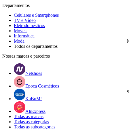
Departamentos
Celulares e Smartphones
TV e Vídeo
Eletrodomésticos
Móveis
Informática
Moda
N
Todos os departamentos
Nossas marcas e parceiros
Netshoes
Epoca Cosméticos
S
KaBuM!
AliExpress
Todas as marcas
Todas as categorias
Todas as subcategorias