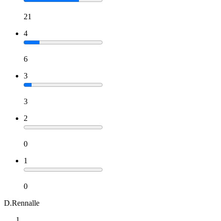
21
4
6
3
3
2
0
1
0
D.Rennalle