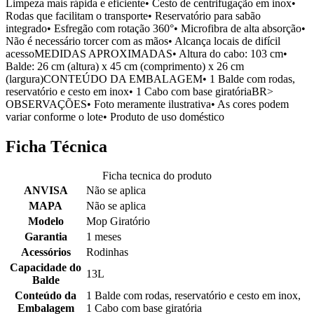
Limpeza mais rápida e eficiente• Cesto de centrifugação em inox•
Rodas que facilitam o transporte• Reservatório para sabão
integrado• Esfregão com rotação 360°• Microfibra de alta absorção•
Não é necessário torcer com as mãos• Alcança locais de difícil
acessoMEDIDAS APROXIMADAS• Altura do cabo: 103 cm•
Balde: 26 cm (altura) x 45 cm (comprimento) x 26 cm
(largura)CONTEÚDO DA EMBALAGEM• 1 Balde com rodas,
reservatório e cesto em inox• 1 Cabo com base giratóriaBR>
OBSERVAÇÕES• Foto meramente ilustrativa• As cores podem
variar conforme o lote• Produto de uso doméstico
Ficha Técnica
Ficha tecnica do produto
ANVISA
Não se aplica
MAPA
Não se aplica
Modelo
Mop Giratório
Garantia
1 meses
Acessórios
Rodinhas
Capacidade do
13L
Balde
Conteúdo da
1 Balde com rodas, reservatório e cesto em inox,
Embalagem
1 Cabo com base giratória