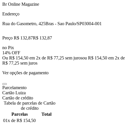
Br Online Magazine
Endereço
Rua do Gasometro, 425
Bras - Sao Paulo/SP
03004-001
Preço R$ 132,87
R$
132
,
87
no Pix
14% OFF
Ou R$ 154,50 em 2x de R$ 77,25 sem juros
ou
R$ 154,50
em
2
x de
R$ 77,25
sem juros
Ver opções de pagamento
Parcelamento
Cartão Luiza
Cartão de crédito
Tabela de parcelas de Cartão
de crédito
Parcelas
Total
01x de
R$ 154,50