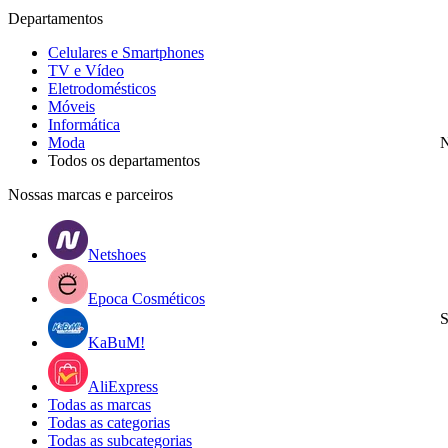
Departamentos
Celulares e Smartphones
TV e Vídeo
Eletrodomésticos
Móveis
Informática
Moda
N
Todos os departamentos
Nossas marcas e parceiros
Netshoes
Epoca Cosméticos
S
KaBuM!
AliExpress
Todas as marcas
Todas as categorias
Todas as subcategorias