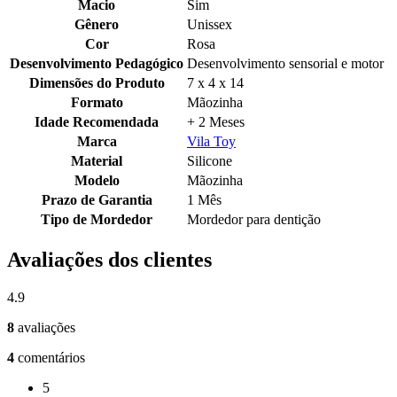
Macio
Sim
Gênero
Unissex
Cor
Rosa
Desenvolvimento Pedagógico
Desenvolvimento sensorial e motor
Dimensões do Produto
7 x 4 x 14
Formato
Mãozinha
Idade Recomendada
+ 2 Meses
Marca
Vila Toy
Material
Silicone
Modelo
Mãozinha
Prazo de Garantia
1 Mês
Tipo de Mordedor
Mordedor para dentição
Avaliações dos clientes
4.9
8
avaliações
4
comentários
5