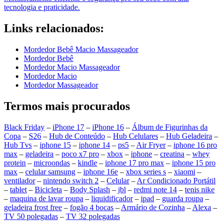
tecnologia e praticidade.
Links relacionados:
Mordedor Bebê Macio Massageador
Mordedor Bebê
Mordedor Macio Massageador
Mordedor Macio
Mordedor Massageador
Termos mais procurados
Black Friday
–
iPhone 17
–
iPhone 16
–
Álbum de Figurinhas da
Copa
–
S26
–
Hub de Conteúdo
–
Hub Celulares
–
Hub Geladeira
–
Hub Tvs
–
iphone 15
–
iphone 14
–
ps5
–
Air Fryer
–
iphone 16 pro
max
–
geladeira
–
poco x7 pro
–
xbox
–
iphone
–
creatina
–
whey
protein
–
microondas
–
kindle
–
iphone 17 pro max
–
iphone 15 pro
max
–
celular samsung
–
iphone 16e
–
xbox series s
–
xiaomi
–
ventilador
–
nintendo switch 2
–
Celular
–
Ar Condicionado Portátil
–
tablet
–
Bicicleta
–
Body Splash
–
jbl
–
redmi note 14
–
tenis nike
–
maquina de lavar roupa
–
liquidificador
–
ipad
–
guarda roupa
–
geladeira frost free
–
fogão 4 bocas
–
Armário de Cozinha
–
Alexa
–
TV 50 polegadas
–
TV 32 polegadas