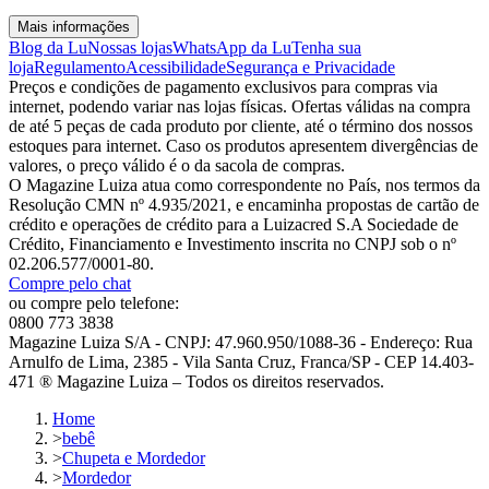
Mais informações
Blog da Lu
Nossas lojas
WhatsApp da Lu
Tenha sua
loja
Regulamento
Acessibilidade
Segurança e Privacidade
Preços e condições de pagamento exclusivos para compras via
internet, podendo variar nas lojas físicas. Ofertas válidas na compra
de até 5 peças de cada produto por cliente, até o término dos nossos
estoques para internet. Caso os produtos apresentem divergências de
valores, o preço válido é o da sacola de compras.
O Magazine Luiza atua como correspondente no País, nos termos da
Resolução CMN nº 4.935/2021, e encaminha propostas de cartão de
crédito e operações de crédito para a Luizacred S.A Sociedade de
Crédito, Financiamento e Investimento inscrita no CNPJ sob o nº
02.206.577/0001-80.
Compre pelo chat
ou compre pelo telefone:
0800 773 3838
Magazine Luiza S/A - CNPJ: 47.960.950/1088-36 - Endereço: Rua
Arnulfo de Lima, 2385 - Vila Santa Cruz, Franca/SP - CEP 14.403-
471 ® Magazine Luiza – Todos os direitos reservados.
Home
>
bebê
>
Chupeta e Mordedor
>
Mordedor