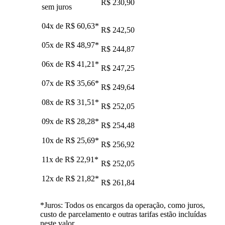
R$ 230,90
sem juros
04x de
R$ 60,63
*
R$ 242,50
05x de
R$ 48,97
*
R$ 244,87
06x de
R$ 41,21
*
R$ 247,25
07x de
R$ 35,66
*
R$ 249,64
08x de
R$ 31,51
*
R$ 252,05
09x de
R$ 28,28
*
R$ 254,48
10x de
R$ 25,69
*
R$ 256,92
11x de
R$ 22,91
*
R$ 252,05
12x de
R$ 21,82
*
R$ 261,84
*Juros: Todos os encargos da operação, como juros,
custo de parcelamento e outras tarifas estão incluídas
neste valor.