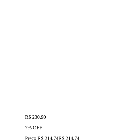
R$ 230,90
7% OFF
Preço R$ 214,74
R$
214
,
74