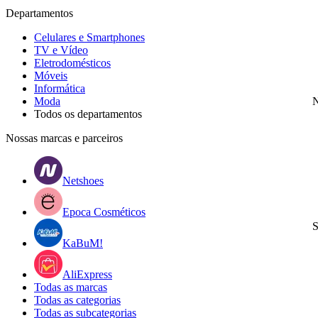
Departamentos
Celulares e Smartphones
TV e Vídeo
Eletrodomésticos
Móveis
Informática
Moda
N
Todos os departamentos
Nossas marcas e parceiros
Netshoes
Epoca Cosméticos
S
KaBuM!
AliExpress
Todas as marcas
Todas as categorias
Todas as subcategorias