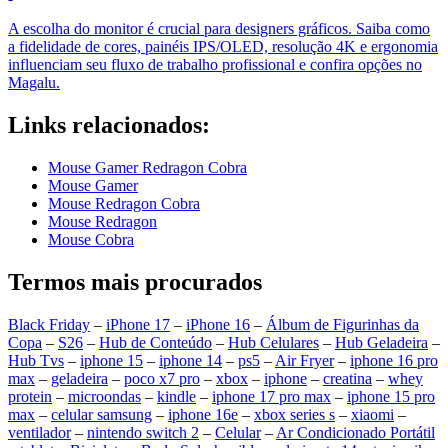
A escolha do monitor é crucial para designers gráficos. Saiba como
a fidelidade de cores, painéis IPS/OLED, resolução 4K e ergonomia
influenciam seu fluxo de trabalho profissional e confira opções no
Magalu.
Links relacionados:
Mouse Gamer Redragon Cobra
Mouse Gamer
Mouse Redragon Cobra
Mouse Redragon
Mouse Cobra
Termos mais procurados
Black Friday
–
iPhone 17
–
iPhone 16
–
Álbum de Figurinhas da
Copa
–
S26
–
Hub de Conteúdo
–
Hub Celulares
–
Hub Geladeira
–
Hub Tvs
–
iphone 15
–
iphone 14
–
ps5
–
Air Fryer
–
iphone 16 pro
max
–
geladeira
–
poco x7 pro
–
xbox
–
iphone
–
creatina
–
whey
protein
–
microondas
–
kindle
–
iphone 17 pro max
–
iphone 15 pro
max
–
celular samsung
–
iphone 16e
–
xbox series s
–
xiaomi
–
ventilador
–
nintendo switch 2
–
Celular
–
Ar Condicionado Portátil