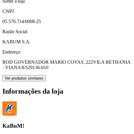
Sobre a loja
CNPJ
05.570.714/0008-25
Razão Social
KABUM S.A.
Endereço
ROD GOVERNADOR MARIO COVAS, 222
VILA BETHANIA
- VIANA/ES
29136-010
Ver produtos similares
Informações da loja
KaBuM!