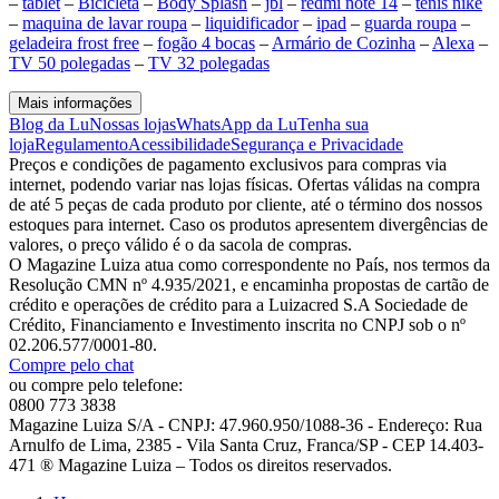
–
tablet
–
Bicicleta
–
Body Splash
–
jbl
–
redmi note 14
–
tenis nike
–
maquina de lavar roupa
–
liquidificador
–
ipad
–
guarda roupa
–
geladeira frost free
–
fogão 4 bocas
–
Armário de Cozinha
–
Alexa
–
TV 50 polegadas
–
TV 32 polegadas
Mais informações
Blog da Lu
Nossas lojas
WhatsApp da Lu
Tenha sua
loja
Regulamento
Acessibilidade
Segurança e Privacidade
Preços e condições de pagamento exclusivos para compras via
internet, podendo variar nas lojas físicas. Ofertas válidas na compra
de até 5 peças de cada produto por cliente, até o término dos nossos
estoques para internet. Caso os produtos apresentem divergências de
valores, o preço válido é o da sacola de compras.
O Magazine Luiza atua como correspondente no País, nos termos da
Resolução CMN nº 4.935/2021, e encaminha propostas de cartão de
crédito e operações de crédito para a Luizacred S.A Sociedade de
Crédito, Financiamento e Investimento inscrita no CNPJ sob o nº
02.206.577/0001-80.
Compre pelo chat
ou compre pelo telefone:
0800 773 3838
Magazine Luiza S/A - CNPJ: 47.960.950/1088-36 - Endereço: Rua
Arnulfo de Lima, 2385 - Vila Santa Cruz, Franca/SP - CEP 14.403-
471 ® Magazine Luiza – Todos os direitos reservados.