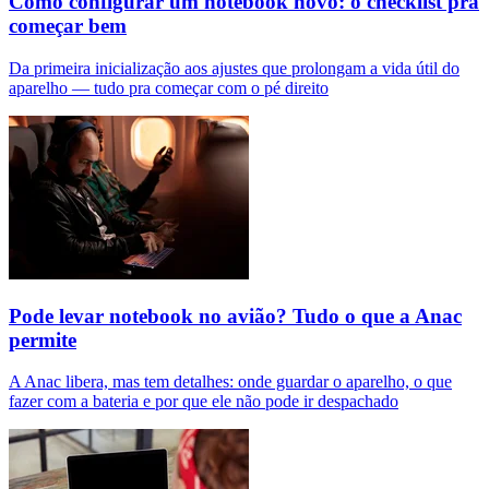
Como configurar um notebook novo: o checklist pra
começar bem
Da primeira inicialização aos ajustes que prolongam a vida útil do
aparelho — tudo pra começar com o pé direito
Pode levar notebook no avião? Tudo o que a Anac
permite
A Anac libera, mas tem detalhes: onde guardar o aparelho, o que
fazer com a bateria e por que ele não pode ir despachado