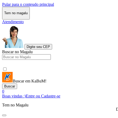
Pular para o conteudo principal
Tem no magalu
Atendimento
Digite seu CEP
Buscar no Magalu
Buscar em KaBuM!
Buscar
0
Boas vindas :)
Entre ou Cadastre-se
Tem no Magalu
D