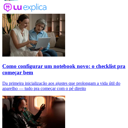
Como configurar um notebook novo: o checklist pra
começar bem
Da primeira inicialização aos ajustes que prolongam a vida útil do
aparelho — tudo pra começar com o pé direito