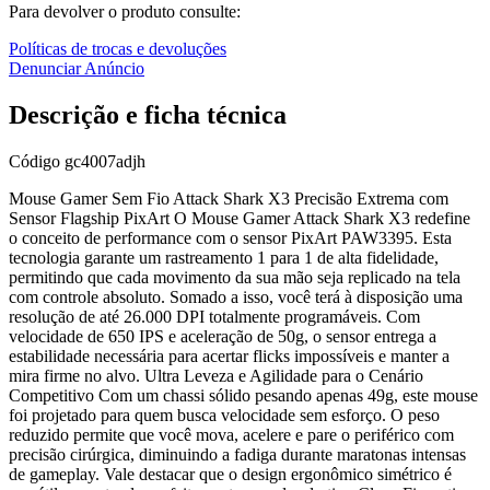
Para devolver o produto consulte:
Políticas de trocas e devoluções
Denunciar Anúncio
Descrição e ficha técnica
Código
gc4007adjh
Mouse Gamer Sem Fio Attack Shark X3 Precisão Extrema com
Sensor Flagship PixArt O Mouse Gamer Attack Shark X3 redefine
o conceito de performance com o sensor PixArt PAW3395. Esta
tecnologia garante um rastreamento 1 para 1 de alta fidelidade,
permitindo que cada movimento da sua mão seja replicado na tela
com controle absoluto. Somado a isso, você terá à disposição uma
resolução de até 26.000 DPI totalmente programáveis. Com
velocidade de 650 IPS e aceleração de 50g, o sensor entrega a
estabilidade necessária para acertar flicks impossíveis e manter a
mira firme no alvo. Ultra Leveza e Agilidade para o Cenário
Competitivo Com um chassi sólido pesando apenas 49g, este mouse
foi projetado para quem busca velocidade sem esforço. O peso
reduzido permite que você mova, acelere e pare o periférico com
precisão cirúrgica, diminuindo a fadiga durante maratonas intensas
de gameplay. Vale destacar que o design ergonômico simétrico é