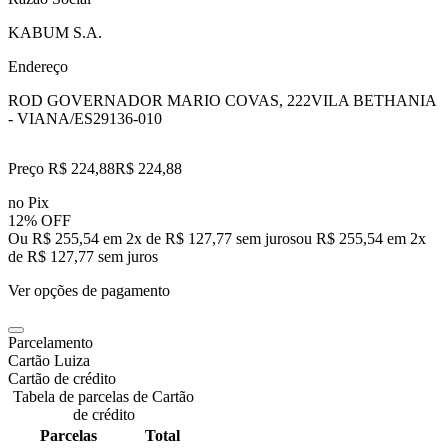
KABUM S.A.
Endereço
ROD GOVERNADOR MARIO COVAS, 222
VILA BETHANIA
- VIANA/ES
29136-010
Preço R$ 224,88
R$
224
,
88
no Pix
12% OFF
Ou R$ 255,54 em 2x de R$ 127,77 sem juros
ou
R$ 255,54
em
2
x
de
R$ 127,77
sem juros
Ver opções de pagamento
Parcelamento
Cartão Luiza
Cartão de crédito
Tabela de parcelas de Cartão
de crédito
Parcelas
Total