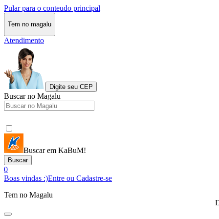
Pular para o conteudo principal
Tem no magalu
Atendimento
Digite seu CEP
Buscar no Magalu
Buscar em KaBuM!
Buscar
0
Boas vindas :)
Entre ou Cadastre-se
Tem no Magalu
D