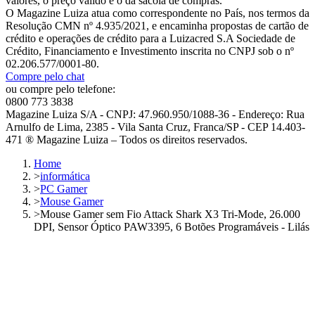
valores, o preço válido é o da sacola de compras.
O Magazine Luiza atua como correspondente no País, nos termos da
Resolução CMN nº 4.935/2021, e encaminha propostas de cartão de
crédito e operações de crédito para a Luizacred S.A Sociedade de
Crédito, Financiamento e Investimento inscrita no CNPJ sob o nº
02.206.577/0001-80.
Compre pelo chat
ou compre pelo telefone:
0800 773 3838
Magazine Luiza S/A - CNPJ: 47.960.950/1088-36 - Endereço: Rua
Arnulfo de Lima, 2385 - Vila Santa Cruz, Franca/SP - CEP 14.403-
471 ® Magazine Luiza – Todos os direitos reservados.
Home
>
informática
>
PC Gamer
>
Mouse Gamer
>
Mouse Gamer sem Fio Attack Shark X3 Tri-Mode, 26.000
DPI, Sensor Óptico PAW3395, 6 Botões Programáveis - Lilás