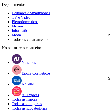
Departamentos
Celulares e Smartphones
TV e Vídeo
Eletrodomésticos
Móveis
Informática
Moda
N
Todos os departamentos
Nossas marcas e parceiros
Netshoes
Epoca Cosméticos
S
KaBuM!
AliExpress
Todas as marcas
Todas as categorias
Todas as subcategorias