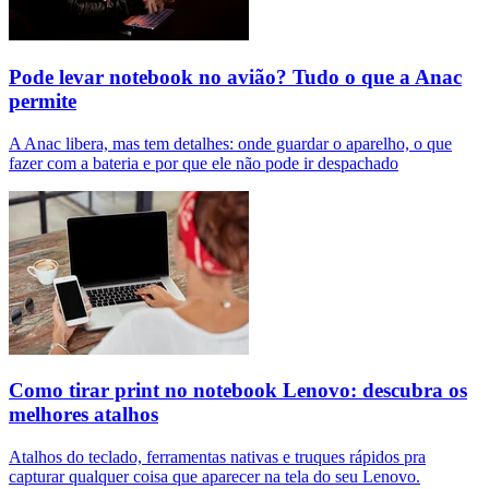
Pode levar notebook no avião? Tudo o que a Anac
permite
A Anac libera, mas tem detalhes: onde guardar o aparelho, o que
fazer com a bateria e por que ele não pode ir despachado
Como tirar print no notebook Lenovo: descubra os
melhores atalhos
Atalhos do teclado, ferramentas nativas e truques rápidos pra
capturar qualquer coisa que aparecer na tela do seu Lenovo.