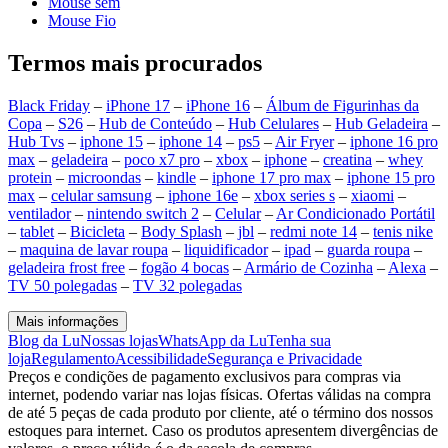
Mouse sem
Mouse Fio
Termos mais procurados
Black Friday
–
iPhone 17
–
iPhone 16
–
Álbum de Figurinhas da
Copa
–
S26
–
Hub de Conteúdo
–
Hub Celulares
–
Hub Geladeira
–
Hub Tvs
–
iphone 15
–
iphone 14
–
ps5
–
Air Fryer
–
iphone 16 pro
max
–
geladeira
–
poco x7 pro
–
xbox
–
iphone
–
creatina
–
whey
protein
–
microondas
–
kindle
–
iphone 17 pro max
–
iphone 15 pro
max
–
celular samsung
–
iphone 16e
–
xbox series s
–
xiaomi
–
ventilador
–
nintendo switch 2
–
Celular
–
Ar Condicionado Portátil
–
tablet
–
Bicicleta
–
Body Splash
–
jbl
–
redmi note 14
–
tenis nike
–
maquina de lavar roupa
–
liquidificador
–
ipad
–
guarda roupa
–
geladeira frost free
–
fogão 4 bocas
–
Armário de Cozinha
–
Alexa
–
TV 50 polegadas
–
TV 32 polegadas
Mais informações
Blog da Lu
Nossas lojas
WhatsApp da Lu
Tenha sua
loja
Regulamento
Acessibilidade
Segurança e Privacidade
Preços e condições de pagamento exclusivos para compras via
internet, podendo variar nas lojas físicas. Ofertas válidas na compra
de até 5 peças de cada produto por cliente, até o término dos nossos
estoques para internet. Caso os produtos apresentem divergências de