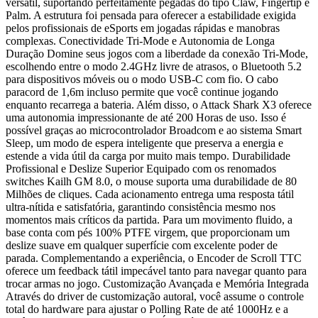
versátil, suportando perfeitamente pegadas do tipo Claw, Fingertip e
Palm. A estrutura foi pensada para oferecer a estabilidade exigida
pelos profissionais de eSports em jogadas rápidas e manobras
complexas. Conectividade Tri-Mode e Autonomia de Longa
Duração Domine seus jogos com a liberdade da conexão Tri-Mode,
escolhendo entre o modo 2.4GHz livre de atrasos, o Bluetooth 5.2
para dispositivos móveis ou o modo USB-C com fio. O cabo
paracord de 1,6m incluso permite que você continue jogando
enquanto recarrega a bateria. Além disso, o Attack Shark X3 oferece
uma autonomia impressionante de até 200 Horas de uso. Isso é
possível graças ao microcontrolador Broadcom e ao sistema Smart
Sleep, um modo de espera inteligente que preserva a energia e
estende a vida útil da carga por muito mais tempo. Durabilidade
Profissional e Deslize Superior Equipado com os renomados
switches Kailh GM 8.0, o mouse suporta uma durabilidade de 80
Milhões de cliques. Cada acionamento entrega uma resposta tátil
ultra-nítida e satisfatória, garantindo consistência mesmo nos
momentos mais críticos da partida. Para um movimento fluido, a
base conta com pés 100% PTFE virgem, que proporcionam um
deslize suave em qualquer superfície com excelente poder de
parada. Complementando a experiência, o Encoder de Scroll TTC
oferece um feedback tátil impecável tanto para navegar quanto para
trocar armas no jogo. Customização Avançada e Memória Integrada
Através do driver de customização autoral, você assume o controle
total do hardware para ajustar o Polling Rate de até 1000Hz e a