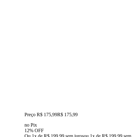
Preço R$ 175,99
R$
175
,
99
no Pix
12% OFF
Ou 1x de R$ 199,99 sem juros
ou
1
x de
R$ 199,99
sem