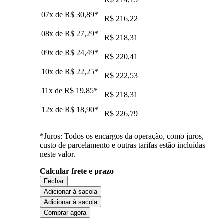
07x de
R$ 30,89
*
R$ 216,22
08x de
R$ 27,29
*
R$ 218,31
09x de
R$ 24,49
*
R$ 220,41
10x de
R$ 22,25
*
R$ 222,53
11x de
R$ 19,85
*
R$ 218,31
12x de
R$ 18,90
*
R$ 226,79
*Juros: Todos os encargos da operação, como juros,
custo de parcelamento e outras tarifas estão incluídas
neste valor.
Calcular frete e prazo
Fechar
Adicionar à sacola
Adicionar à sacola
Comprar agora