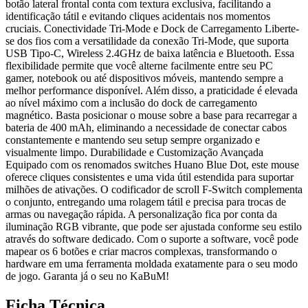
botão lateral frontal conta com textura exclusiva, facilitando a
identificação tátil e evitando cliques acidentais nos momentos
cruciais. Conectividade Tri-Mode e Dock de Carregamento Liberte-
se dos fios com a versatilidade da conexão Tri-Mode, que suporta
USB Tipo-C, Wireless 2.4GHz de baixa latência e Bluetooth. Essa
flexibilidade permite que você alterne facilmente entre seu PC
gamer, notebook ou até dispositivos móveis, mantendo sempre a
melhor performance disponível. Além disso, a praticidade é elevada
ao nível máximo com a inclusão do dock de carregamento
magnético. Basta posicionar o mouse sobre a base para recarregar a
bateria de 400 mAh, eliminando a necessidade de conectar cabos
constantemente e mantendo seu setup sempre organizado e
visualmente limpo. Durabilidade e Customização Avançada
Equipado com os renomados switches Huano Blue Dot, este mouse
oferece cliques consistentes e uma vida útil estendida para suportar
milhões de ativações. O codificador de scroll F-Switch complementa
o conjunto, entregando uma rolagem tátil e precisa para trocas de
armas ou navegação rápida. A personalização fica por conta da
iluminação RGB vibrante, que pode ser ajustada conforme seu estilo
através do software dedicado. Com o suporte a software, você pode
mapear os 6 botões e criar macros complexas, transformando o
hardware em uma ferramenta moldada exatamente para o seu modo
de jogo. Garanta já o seu no KaBuM!
Ficha Técnica