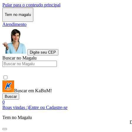
Pular para o conteudo principal
Tem no magalu
Atendimento
Digite seu CEP
Buscar no Magalu
Buscar em KaBuM!
Buscar
0
Boas vindas :)
Entre ou Cadastre-se
Tem no Magalu
D