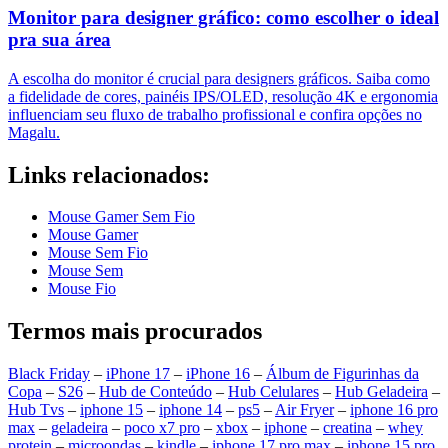
Monitor para designer gráfico: como escolher o ideal
pra sua área
A escolha do monitor é crucial para designers gráficos. Saiba como
a fidelidade de cores, painéis IPS/OLED, resolução 4K e ergonomia
influenciam seu fluxo de trabalho profissional e confira opções no
Magalu.
Links relacionados:
Mouse Gamer Sem Fio
Mouse Gamer
Mouse Sem Fio
Mouse Sem
Mouse Fio
Termos mais procurados
Black Friday
–
iPhone 17
–
iPhone 16
–
Álbum de Figurinhas da
Copa
–
S26
–
Hub de Conteúdo
–
Hub Celulares
–
Hub Geladeira
–
Hub Tvs
–
iphone 15
–
iphone 14
–
ps5
–
Air Fryer
–
iphone 16 pro
max
–
geladeira
–
poco x7 pro
–
xbox
–
iphone
–
creatina
–
whey
protein
–
microondas
–
kindle
–
iphone 17 pro max
–
iphone 15 pro