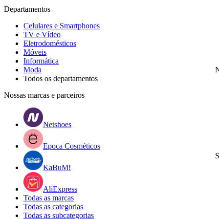
Departamentos
Celulares e Smartphones
TV e Vídeo
Eletrodomésticos
Móveis
Informática
Moda
N
Todos os departamentos
Nossas marcas e parceiros
Netshoes
Epoca Cosméticos
S
KaBuM!
AliExpress
Todas as marcas
Todas as categorias
Todas as subcategorias