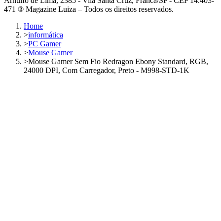
Arnulfo de Lima, 2385 - Vila Santa Cruz, Franca/SP - CEP 14.403-
471 ® Magazine Luiza – Todos os direitos reservados.
Home
>
informática
>
PC Gamer
>
Mouse Gamer
>
Mouse Gamer Sem Fio Redragon Ebony Standard, RGB,
24000 DPI, Com Carregador, Preto - M998-STD-1K