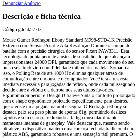
Denunciar Anúncio
Descrição e ficha técnica
Código
gdc5k577f3
Mouse Gamer Redragon Ebony Standard M998-STD-1K Precisão
Extrema com Sensor Pixart e Alta Resolução Domine o campo de
batalha com a precisão cirúrgica do sensor Pixart PAW3311. Esta
tecnologia de ponta permite ajustes de sensibilidade que alcançam
impressionantes 24000 DPI, garantindo que cada movimento do seu
pulso seja traduzido com fidelidade milimétrica na tela. Somado a
isso, o Polling Rate de até 1000 Hz elimina qualquer atraso de
comunicação entre o mouse e o computador. Você terá a resposta
imediata necessária para jogadas de reflexo, onde cada milissegundo
decide entre a vitória e a derrota nos seus títulos favoritos.
Ergonomia Superior e Design Ultraleve Sinta o conforto prolongado
com o shape ergonômico projetado especificamente para destros,
que oferece uma pegada natural e segura. O Redragon Ebony se
destaca pelo seu peso pluma de apenas 61g, permitindo deslizes
rápidos e sem esforço, reduzindo a fadiga muscular durante
maratonas intensas de gameplay. Vale destacar que, mesmo sendo
ultraleve, o dispositivo mantém uma carcaça fechada tradicional em
plástico ABS, garantindo robustez e uma sensação tátil premium. O