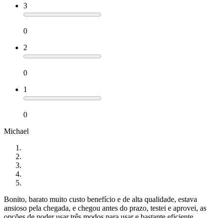
3
0
2
0
1
0
Michael
Bonito, barato muito custo benefício e de alta qualidade, estava
ansioso pela chegada, e chegou antes do prazo, testei e aprovei, as
opções de poder usar três modos para usar e bastante eficiente