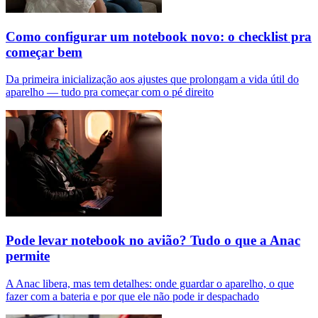
Como configurar um notebook novo: o checklist pra
começar bem
Da primeira inicialização aos ajustes que prolongam a vida útil do
aparelho — tudo pra começar com o pé direito
Pode levar notebook no avião? Tudo o que a Anac
permite
A Anac libera, mas tem detalhes: onde guardar o aparelho, o que
fazer com a bateria e por que ele não pode ir despachado