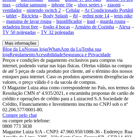
max
–
celular samsung
–
iphone 16e
–
xbox series s
–
xiaomi
–
ventilador
–
nintendo switch 2
–
Celular
–
Ar Condicionado Portátil
–
tablet
–
Bicicleta
–
Body Splash
–
jbl
–
redmi note 14
–
tenis nike
–
maquina de lavar roupa
–
liquidificador
–
ipad
–
guarda roupa
–
geladeira frost free
–
fogão 4 bocas
–
Armário de Cozinha
–
Alexa
–
TV 50 polegadas
–
TV 32 polegadas
Mais informações
Blog da Lu
Nossas lojas
WhatsApp da Lu
Tenha sua
loja
Regulamento
Acessibilidade
Segurança e Privacidade
Preços e condições de pagamento exclusivos para compras via
internet, podendo variar nas lojas físicas. Ofertas válidas na compra
de até 5 peças de cada produto por cliente, até o término dos nossos
estoques para internet. Caso os produtos apresentem divergências de
valores, o preço válido é o da sacola de compras.
O Magazine Luiza atua como correspondente no País, nos termos da
Resolução CMN nº 4.935/2021, e encaminha propostas de cartão de
crédito e operações de crédito para a Luizacred S.A Sociedade de
Crédito, Financiamento e Investimento inscrita no CNPJ sob o nº
02.206.577/0001-80.
Compre pelo chat
ou compre pelo telefone:
0800 773 3838
Magazine Luiza S/A - CNPJ: 47.960.950/1088-36 - Endereço: Rua