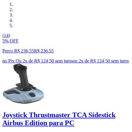
(14)
5% OFF
Preço R$ 236,55
R$
236
,
55
no Pix
Ou 2x de R$ 124,50 sem juros
ou
2
x de
R$ 124,50
sem juros
Joystick Thrustmaster TCA Sidestick
Airbus Edition para PC