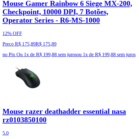
Mouse Gamer Rainbow 6 Siege MX-200,
Checkpoint, 10000 DPI, 7 Botões,
Operator Series - R6-MS-1000
12% OFF
Preço R$ 175,89
R$
175
,
89
no Pix
Ou 1x de R$ 199,88 sem juros
ou
1
x de
R$ 199,88
sem juros
Mouse razer deathadder essential nasa
rz0103850100
5.0