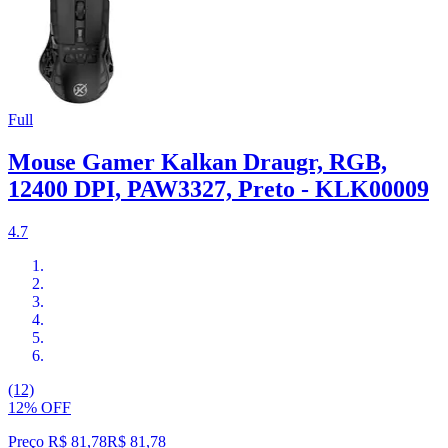
Full
Mouse Gamer Kalkan Draugr, RGB,
12400 DPI, PAW3327, Preto - KLK00009
4.7
(12)
12% OFF
Preço R$ 81,78
R$
81
,
78