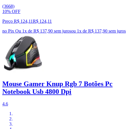
(3668)
10% OFF
Preço R$ 124,11
R$
124
,
11
no Pix
Ou 1x de R$ 137,90 sem juros
ou
1
x de
R$ 137,90
sem juros
Mouse Gamer Knup Rgb 7 Botões Pc
Notebook Usb 4800 Dpi
4.6