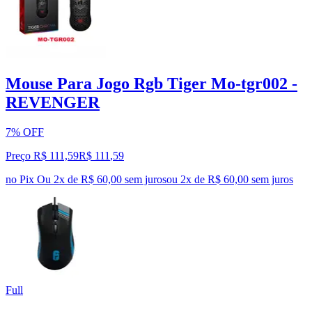
Mouse Para Jogo Rgb Tiger Mo-tgr002 -
REVENGER
7% OFF
Preço R$ 111,59
R$
111
,
59
no Pix
Ou 2x de R$ 60,00 sem juros
ou
2
x de
R$ 60,00
sem juros
Full