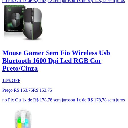
no Pix
Ou 1x de R$ 148,12 sem juros
ou
1
x de
R$ 148,12
sem juros
Mouse Gamer Sem Fio Wireless Usb
Bluetooth 1600 Dpi Led RGB Cor
Preto/Cinza
14% OFF
Preço R$ 153,75
R$
153
,
75
no Pix
Ou 1x de R$ 178,78 sem juros
ou
1
x de
R$ 178,78
sem juros