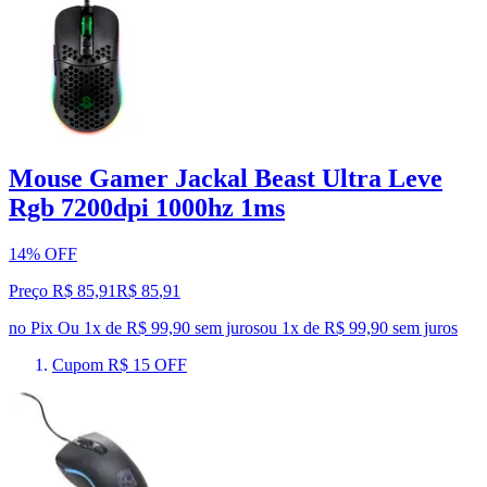
Mouse Gamer Jackal Beast Ultra Leve
Rgb 7200dpi 1000hz 1ms
14% OFF
Preço R$ 85,91
R$
85
,
91
no Pix
Ou 1x de R$ 99,90 sem juros
ou
1
x de
R$ 99,90
sem juros
Cupom R$ 15 OFF