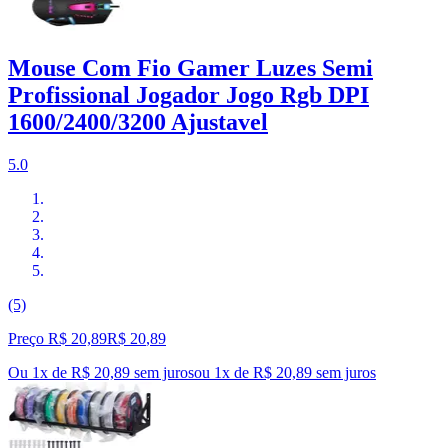
Mouse Com Fio Gamer Luzes Semi
Profissional Jogador Jogo Rgb DPI
1600/2400/3200 Ajustavel
5.0
(5)
Preço R$ 20,89
R$
20
,
89
Ou 1x de R$ 20,89 sem juros
ou
1
x de
R$ 20,89
sem juros