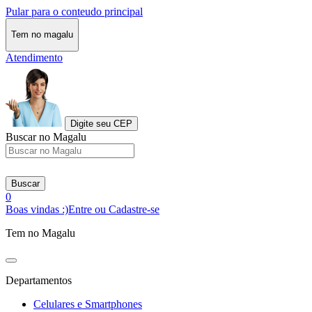
Pular para o conteudo principal
Tem no magalu
Atendimento
Digite seu CEP
Buscar no Magalu
Buscar
0
Boas vindas :)
Entre ou Cadastre-se
Tem no Magalu
Departamentos
Celulares e Smartphones