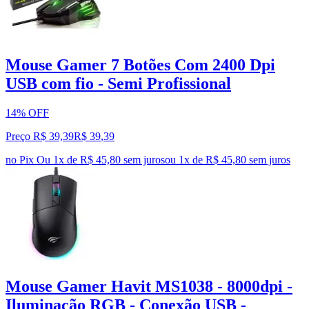
Mouse Gamer 7 Botões Com 2400 Dpi
USB com fio - Semi Profissional
14% OFF
Preço R$ 39,39
R$
39
,
39
no Pix
Ou 1x de R$ 45,80 sem juros
ou
1
x de
R$ 45,80
sem juros
Mouse Gamer Havit MS1038 - 8000dpi -
Iluminação RGB - Conexão USB -