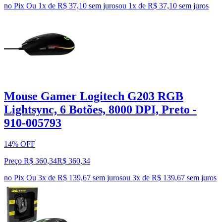
no Pix
Ou 1x de R$ 37,10 sem juros
ou
1
x de
R$ 37,10
sem juros
Mouse Gamer Logitech G203 RGB
Lightsync, 6 Botões, 8000 DPI, Preto -
910-005793
14% OFF
Preço R$ 360,34
R$
360
,
34
no Pix
Ou 3x de R$ 139,67 sem juros
ou
3
x de
R$ 139,67
sem juros