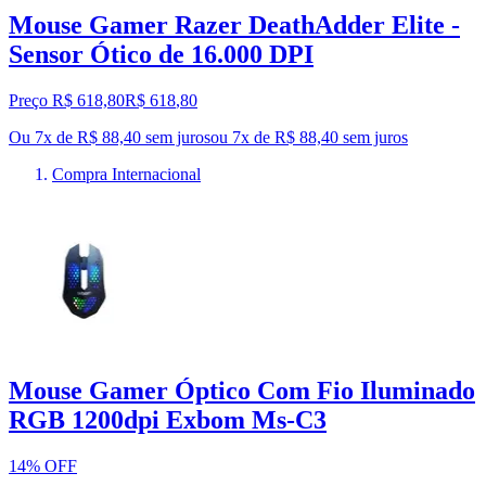
Mouse Gamer Razer DeathAdder Elite -
Sensor Ótico de 16.000 DPI
Preço R$ 618,80
R$
618
,
80
Ou 7x de R$ 88,40 sem juros
ou
7
x de
R$ 88,40
sem juros
Compra Internacional
Mouse Gamer Óptico Com Fio Iluminado
RGB 1200dpi Exbom Ms-C3
14% OFF