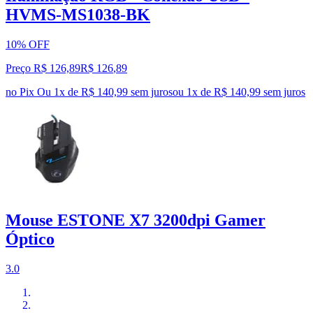
HVMS-MS1038-BK
10% OFF
Preço R$ 126,89
R$
126
,
89
no Pix
Ou 1x de R$ 140,99 sem juros
ou
1
x de
R$ 140,99
sem juros
Mouse ESTONE X7 3200dpi Gamer
Óptico
3.0