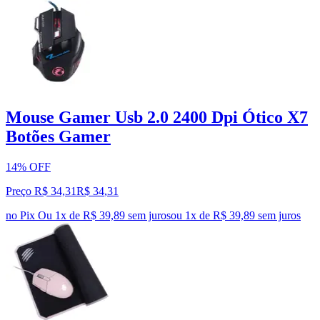
Mouse Gamer Usb 2.0 2400 Dpi Ótico X7
Botões Gamer
14% OFF
Preço R$ 34,31
R$
34
,
31
no Pix
Ou 1x de R$ 39,89 sem juros
ou
1
x de
R$ 39,89
sem juros