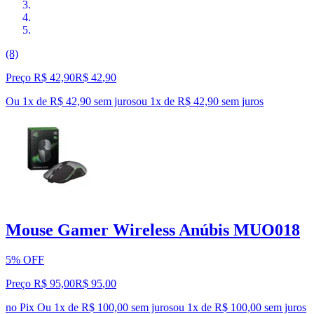
(8)
Preço R$ 42,90
R$
42
,
90
Ou 1x de R$ 42,90 sem juros
ou
1
x de
R$ 42,90
sem juros
Mouse Gamer Wireless Anúbis MUO018
5% OFF
Preço R$ 95,00
R$
95
,
00
no Pix
Ou 1x de R$ 100,00 sem juros
ou
1
x de
R$ 100,00
sem juros