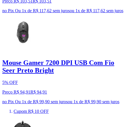
Preço R$ 103,51
R$
103
,
51
no Pix
Ou 1x de R$ 117,62 sem juros
ou
1
x de
R$ 117,62
sem juros
Mouse Gamer 7200 DPI USB Com Fio
Seer Preto Bright
5% OFF
Preço R$ 94,91
R$
94
,
91
no Pix
Ou 1x de R$ 99,90 sem juros
ou
1
x de
R$ 99,90
sem juros
Cupom R$ 10 OFF