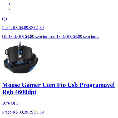
(5)
Preço R$ 64,89
R$
64
,
89
Ou 1x de R$ 64,89 sem juros
ou
1
x de
R$ 64,89
sem juros
Mouse Gamer Com Fio Usb Programável
Rgb 4600dpi
10% OFF
Preço R$ 33,39
R$
33
,
39