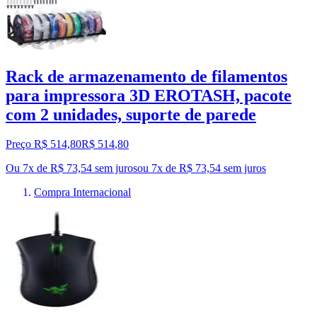
Rack de armazenamento de filamentos
para impressora 3D EROTASH, pacote
com 2 unidades, suporte de parede
Preço R$ 514,80
R$
514
,
80
Ou 7x de R$ 73,54 sem juros
ou
7
x de
R$ 73,54
sem juros
Compra Internacional