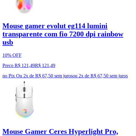
Mouse gamer evolut eg114 lumini
transparente com fio 7200 dpi rainbow
usb
10% OFF
Preço R$ 121,49
R$
121
,
49
no Pix
Ou 2x de R$ 67,50 sem juros
ou
2
x de
R$ 67,50
sem juros
Mouse Gamer Ceres Hyperlight Pro,