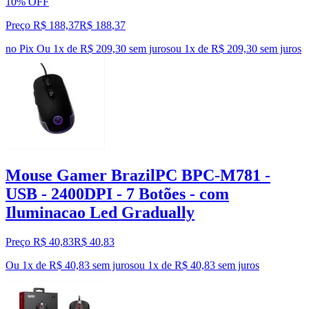
10% OFF
Preço R$ 188,37
R$
188
,
37
no Pix
Ou 1x de R$ 209,30 sem juros
ou
1
x de
R$ 209,30
sem juros
Mouse Gamer BrazilPC BPC-M781 -
USB - 2400DPI - 7 Botões - com
Iluminacao Led Gradually
Preço R$ 40,83
R$
40
,
83
Ou 1x de R$ 40,83 sem juros
ou
1
x de
R$ 40,83
sem juros