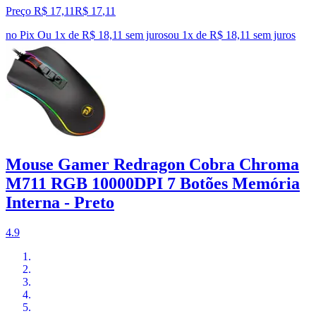
Preço R$ 17,11
R$
17
,
11
no Pix
Ou 1x de R$ 18,11 sem juros
ou
1
x de
R$ 18,11
sem juros
Mouse Gamer Redragon Cobra Chroma
M711 RGB 10000DPI 7 Botões Memória
Interna - Preto
4.9