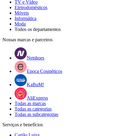
TV e Vídeo
Eletrodomésticos
Móveis
Informática
Moda
Todos os departamentos
Nossas marcas e parceiros
Netshoes
Epoca Cosméticos
KaBuM!
AliExpress
Todas as marcas
Todas as categorias
Todas as subcategorias
Serviços e benefícios
Cartão Luiza