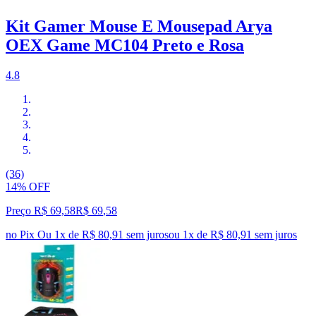
Kit Gamer Mouse E Mousepad Arya
OEX Game MC104 Preto e Rosa
4.8
(36)
14% OFF
Preço R$ 69,58
R$
69
,
58
no Pix
Ou 1x de R$ 80,91 sem juros
ou
1
x de
R$ 80,91
sem juros