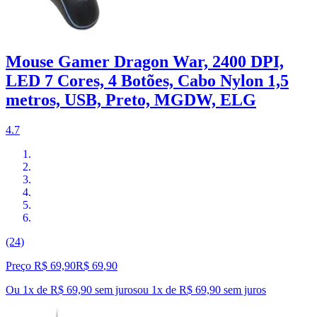
Mouse Gamer Dragon War, 2400 DPI,
LED 7 Cores, 4 Botões, Cabo Nylon 1,5
metros, USB, Preto, MGDW, ELG
4.7
(24)
Preço R$ 69,90
R$
69
,
90
Ou 1x de R$ 69,90 sem juros
ou
1
x de
R$ 69,90
sem juros