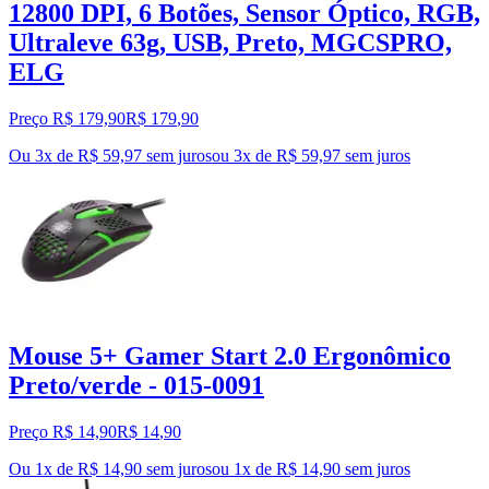
12800 DPI, 6 Botões, Sensor Óptico, RGB,
Ultraleve 63g, USB, Preto, MGCSPRO,
ELG
Preço R$ 179,90
R$
179
,
90
Ou 3x de R$ 59,97 sem juros
ou
3
x de
R$ 59,97
sem juros
Mouse 5+ Gamer Start 2.0 Ergonômico
Preto/verde - 015-0091
Preço R$ 14,90
R$
14
,
90
Ou 1x de R$ 14,90 sem juros
ou
1
x de
R$ 14,90
sem juros