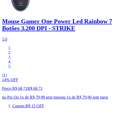
Mouse Gamer One Power Led Rainbow 7
Botões 3.200 DPI - STRIKE
5.0
(1)
14% OFF
Preço R$ 68,71
R$
68
,
71
no Pix
Ou 1x de R$ 79,90 sem juros
ou
1
x de
R$ 79,90
sem juros
Cupom R$ 15 OFF