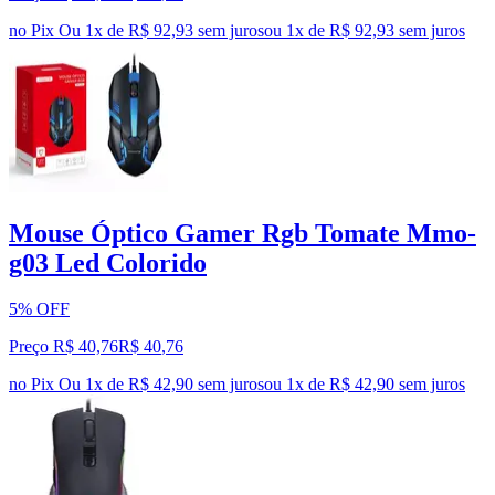
no Pix
Ou 1x de R$ 92,93 sem juros
ou
1
x de
R$ 92,93
sem juros
Mouse Óptico Gamer Rgb Tomate Mmo-
g03 Led Colorido
5% OFF
Preço R$ 40,76
R$
40
,
76
no Pix
Ou 1x de R$ 42,90 sem juros
ou
1
x de
R$ 42,90
sem juros