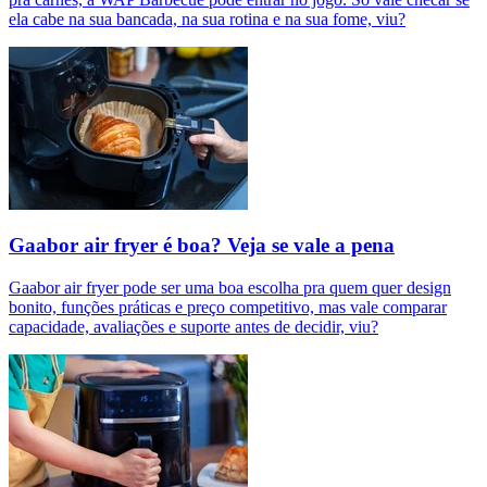
ela cabe na sua bancada, na sua rotina e na sua fome, viu?
Gaabor air fryer é boa? Veja se vale a pena
Gaabor air fryer pode ser uma boa escolha pra quem quer design
bonito, funções práticas e preço competitivo, mas vale comparar
capacidade, avaliações e suporte antes de decidir, viu?