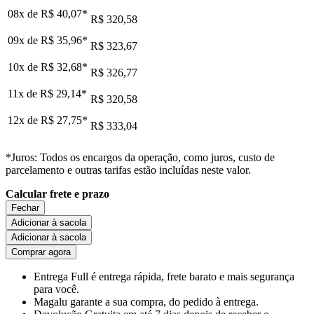
08x de
R$ 40,07
*
R$ 320,58
09x de
R$ 35,96
*
R$ 323,67
10x de
R$ 32,68
*
R$ 326,77
11x de
R$ 29,14
*
R$ 320,58
12x de
R$ 27,75
*
R$ 333,04
*Juros: Todos os encargos da operação, como juros, custo de
parcelamento e outras tarifas estão incluídas neste valor.
Calcular frete e prazo
Fechar
Adicionar à sacola
Adicionar à sacola
Comprar agora
Entrega Full
é entrega rápida, frete barato e mais segurança
para você.
Magalu garante
a sua compra, do pedido à entrega.