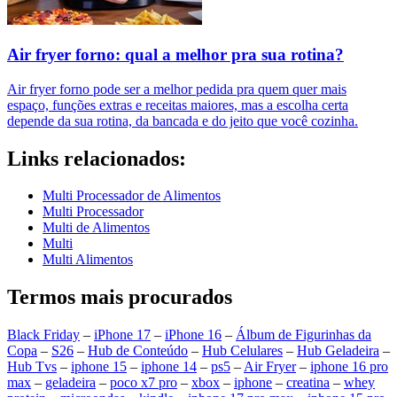
Air fryer forno: qual a melhor pra sua rotina?
Air fryer forno pode ser a melhor pedida pra quem quer mais
espaço, funções extras e receitas maiores, mas a escolha certa
depende da sua rotina, da bancada e do jeito que você cozinha.
Links relacionados:
Multi Processador de Alimentos
Multi Processador
Multi de Alimentos
Multi
Multi Alimentos
Termos mais procurados
Black Friday
–
iPhone 17
–
iPhone 16
–
Álbum de Figurinhas da
Copa
–
S26
–
Hub de Conteúdo
–
Hub Celulares
–
Hub Geladeira
–
Hub Tvs
–
iphone 15
–
iphone 14
–
ps5
–
Air Fryer
–
iphone 16 pro
max
–
geladeira
–
poco x7 pro
–
xbox
–
iphone
–
creatina
–
whey