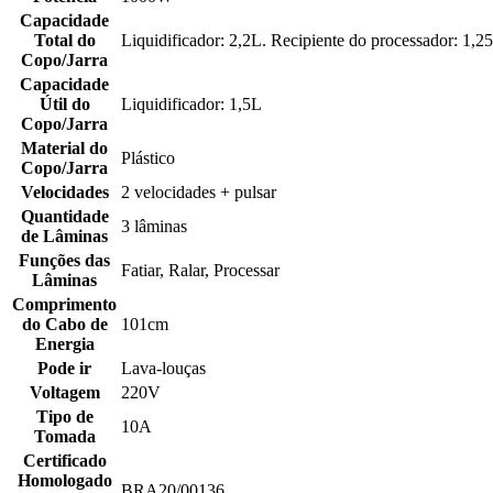
Capacidade
Total do
Liquidificador: 2,2L. Recipiente do processador: 1,2
Copo/Jarra
Capacidade
Útil do
Liquidificador: 1,5L
Copo/Jarra
Material do
Plástico
Copo/Jarra
Velocidades
2 velocidades + pulsar
Quantidade
3 lâminas
de Lâminas
Funções das
Fatiar, Ralar, Processar
Lâminas
Comprimento
do Cabo de
101cm
Energia
Pode ir
Lava-louças
Voltagem
220V
Tipo de
10A
Tomada
Certificado
Homologado
BRA20/00136