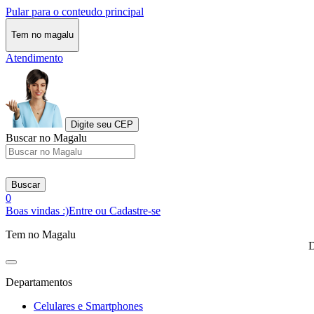
Pular para o conteudo principal
Tem no magalu
Atendimento
Digite seu CEP
Buscar no Magalu
Buscar
0
Boas vindas :)
Entre ou Cadastre-se
Tem no Magalu
D
Departamentos
Celulares e Smartphones