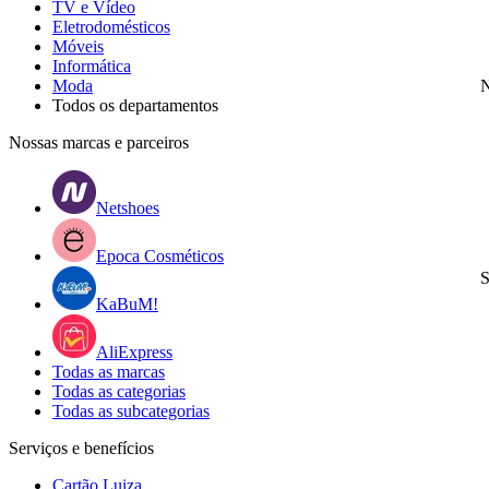
TV e Vídeo
Eletrodomésticos
Móveis
Informática
Moda
N
Todos os departamentos
Nossas marcas e parceiros
Netshoes
Epoca Cosméticos
S
KaBuM!
AliExpress
Todas as marcas
Todas as categorias
Todas as subcategorias
Serviços e benefícios
Cartão Luiza