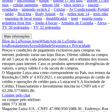
protein
–
microondas
–
kindle
–
iphone 17 pro max
–
iphone 15 pro
max
–
celular samsung
–
iphone 16e
–
xbox series s
–
xiaomi
–
ventilador
–
nintendo switch 2
–
Celular
–
Ar Condicionado Portátil
–
tablet
–
Bicicleta
–
Body Splash
–
jbl
–
redmi note 14
–
tenis nike
–
maquina de lavar roupa
–
liquidificador
–
ipad
–
guarda roupa
–
geladeira frost free
–
fogão 4 bocas
–
Armário de Cozinha
–
Alexa
–
TV 50 polegadas
–
TV 32 polegadas
Mais informações
Blog da Lu
Nossas lojas
WhatsApp da Lu
Tenha sua
loja
Regulamento
Acessibilidade
Segurança e Privacidade
Preços e condições de pagamento exclusivos para compras via
internet, podendo variar nas lojas físicas. Ofertas válidas na compra
de até 5 peças de cada produto por cliente, até o término dos nossos
estoques para internet. Caso os produtos apresentem divergências de
valores, o preço válido é o da sacola de compras.
O Magazine Luiza atua como correspondente no País, nos termos da
Resolução CMN nº 4.935/2021, e encaminha propostas de cartão de
crédito e operações de crédito para a Luizacred S.A Sociedade de
Crédito, Financiamento e Investimento inscrita no CNPJ sob o nº
02.206.577/0001-80.
Compre pelo chat
ou compre pelo telefone:
0800 773 3838
Magazine Luiza S/A - CNPJ: 47.960.950/1088-36 - Endereço: Rua