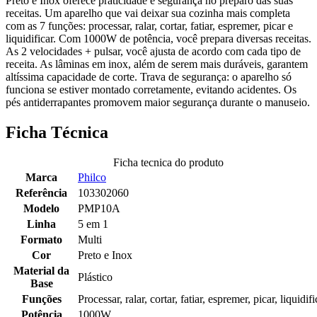
Preto e Inox oferece praticidade e segurança no preparo das suas
receitas. Um aparelho que vai deixar sua cozinha mais completa
com as 7 funções: processar, ralar, cortar, fatiar, espremer, picar e
liquidificar. Com 1000W de potência, você prepara diversas receitas.
As 2 velocidades + pulsar, você ajusta de acordo com cada tipo de
receita. As lâminas em inox, além de serem mais duráveis, garantem
altíssima capacidade de corte. Trava de segurança: o aparelho só
funciona se estiver montado corretamente, evitando acidentes. Os
pés antiderrapantes promovem maior segurança durante o manuseio.
Ficha Técnica
Ficha tecnica do produto
Marca
Philco
Referência
103302060
Modelo
PMP10A
Linha
5 em 1
Formato
Multi
Cor
Preto e Inox
Material da
Plástico
Base
Funções
Processar, ralar, cortar, fatiar, espremer, picar, liquidifi
Potência
1000W