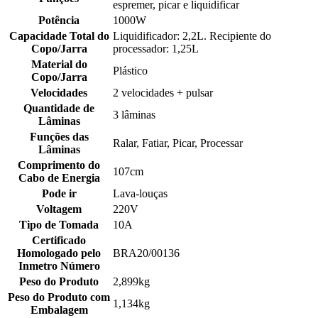
espremer, picar e liquidificar
Potência
1000W
Capacidade Total do
Liquidificador: 2,2L. Recipiente do
Copo/Jarra
processador: 1,25L
Material do
Plástico
Copo/Jarra
Velocidades
2 velocidades + pulsar
Quantidade de
3 lâminas
Lâminas
Funções das
Ralar, Fatiar, Picar, Processar
Lâminas
Comprimento do
107cm
Cabo de Energia
Pode ir
Lava-louças
Voltagem
220V
Tipo de Tomada
10A
Certificado
Homologado pelo
BRA20/00136
Inmetro Número
Peso do Produto
2,899kg
Peso do Produto com
1,134kg
Embalagem