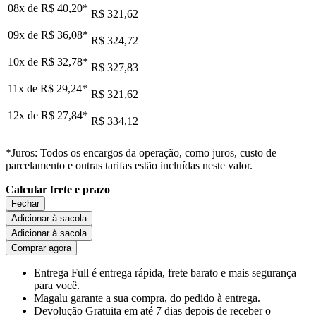
08x de
R$ 40,20
*
R$ 321,62
09x de
R$ 36,08
*
R$ 324,72
10x de
R$ 32,78
*
R$ 327,83
11x de
R$ 29,24
*
R$ 321,62
12x de
R$ 27,84
*
R$ 334,12
*Juros: Todos os encargos da operação, como juros, custo de
parcelamento e outras tarifas estão incluídas neste valor.
Calcular frete e prazo
Fechar
Adicionar à sacola
Adicionar à sacola
Comprar agora
Entrega Full
é entrega rápida, frete barato e mais segurança
para você.
Magalu garante
a sua compra, do pedido à entrega.
Devolução Gratuita
em até 7 dias depois de receber o