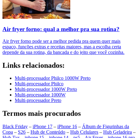
Air fryer forno: qual a melhor pra sua rotina?
Air fryer forno pode ser a melhor pedida pra quem quer mais
espaço, funções extras e receitas maiores, mas a escolha certa
depende da sua rotina, da bancada e do jeito que você cozinha.
Links relacionados:
Multi-processador Philco 1000W Preto
Multi-processador Philco
Multi-processador 1000W Preto
Multi-processador 1000W
Multi-processador Preto
Termos mais procurados
Black Friday
–
iPhone 17
–
iPhone 16
–
Álbum de Figurinhas da
Copa
–
S26
–
Hub de Conteúdo
–
Hub Celulares
–
Hub Geladeira
–
Hub Tvs
–
iphone 15
–
iphone 14
–
ps5
–
Air Fryer
–
iphone 16 pro