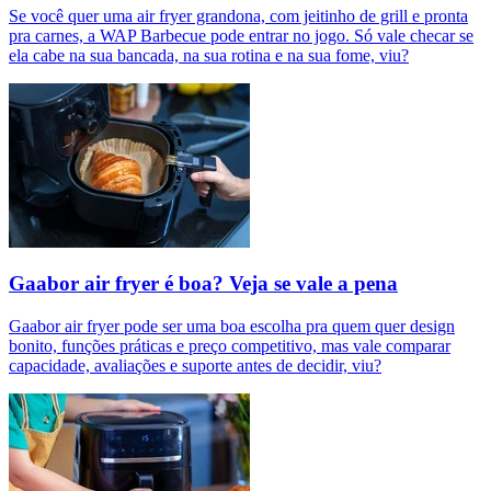
Se você quer uma air fryer grandona, com jeitinho de grill e pronta
pra carnes, a WAP Barbecue pode entrar no jogo. Só vale checar se
ela cabe na sua bancada, na sua rotina e na sua fome, viu?
Gaabor air fryer é boa? Veja se vale a pena
Gaabor air fryer pode ser uma boa escolha pra quem quer design
bonito, funções práticas e preço competitivo, mas vale comparar
capacidade, avaliações e suporte antes de decidir, viu?