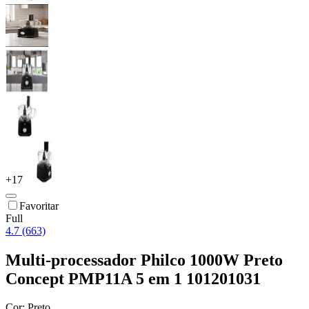
+
17
Favoritar
Full
4.7 (663)
Multi-processador Philco 1000W Preto
Concept PMP11A 5 em 1 101201031
Cor:
Preto