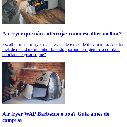
Air fryer que não enferruja: como escolher melhor?
Escolher uma air fryer mais resistente é metade do caminho. A outra
metade é cuidar direitinho do cesto, porque ferrugem não combina
com lanche gostoso, né?
Air fryer WAP Barbecue é boa? Guia antes de
comprar