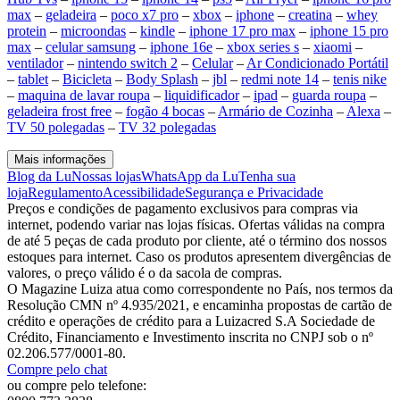
max
–
geladeira
–
poco x7 pro
–
xbox
–
iphone
–
creatina
–
whey
protein
–
microondas
–
kindle
–
iphone 17 pro max
–
iphone 15 pro
max
–
celular samsung
–
iphone 16e
–
xbox series s
–
xiaomi
–
ventilador
–
nintendo switch 2
–
Celular
–
Ar Condicionado Portátil
–
tablet
–
Bicicleta
–
Body Splash
–
jbl
–
redmi note 14
–
tenis nike
–
maquina de lavar roupa
–
liquidificador
–
ipad
–
guarda roupa
–
geladeira frost free
–
fogão 4 bocas
–
Armário de Cozinha
–
Alexa
–
TV 50 polegadas
–
TV 32 polegadas
Mais informações
Blog da Lu
Nossas lojas
WhatsApp da Lu
Tenha sua
loja
Regulamento
Acessibilidade
Segurança e Privacidade
Preços e condições de pagamento exclusivos para compras via
internet, podendo variar nas lojas físicas. Ofertas válidas na compra
de até 5 peças de cada produto por cliente, até o término dos nossos
estoques para internet. Caso os produtos apresentem divergências de
valores, o preço válido é o da sacola de compras.
O Magazine Luiza atua como correspondente no País, nos termos da
Resolução CMN nº 4.935/2021, e encaminha propostas de cartão de
crédito e operações de crédito para a Luizacred S.A Sociedade de
Crédito, Financiamento e Investimento inscrita no CNPJ sob o nº
02.206.577/0001-80.
Compre pelo chat
ou compre pelo telefone: