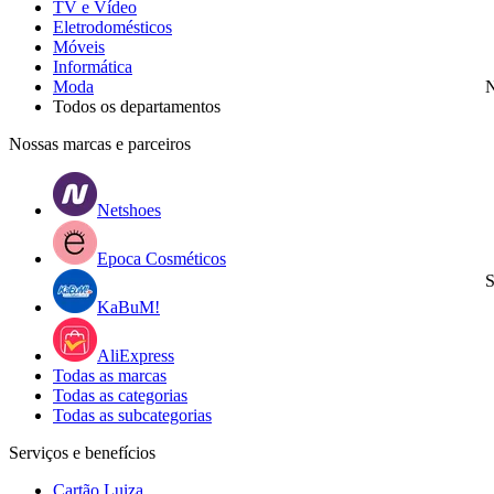
TV e Vídeo
Eletrodomésticos
Móveis
Informática
Moda
N
Todos os departamentos
Nossas marcas e parceiros
Netshoes
Epoca Cosméticos
S
KaBuM!
AliExpress
Todas as marcas
Todas as categorias
Todas as subcategorias
Serviços e benefícios
Cartão Luiza