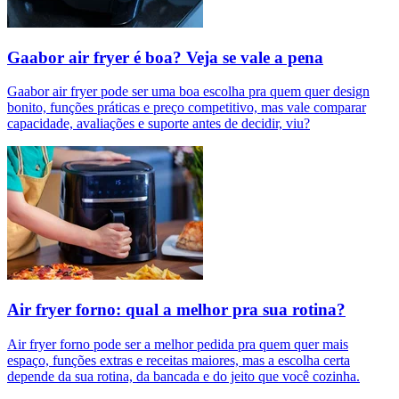
Gaabor air fryer é boa? Veja se vale a pena
Gaabor air fryer pode ser uma boa escolha pra quem quer design
bonito, funções práticas e preço competitivo, mas vale comparar
capacidade, avaliações e suporte antes de decidir, viu?
Air fryer forno: qual a melhor pra sua rotina?
Air fryer forno pode ser a melhor pedida pra quem quer mais
espaço, funções extras e receitas maiores, mas a escolha certa
depende da sua rotina, da bancada e do jeito que você cozinha.