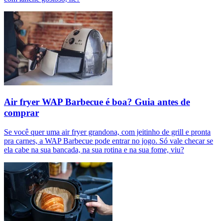
Air fryer WAP Barbecue é boa? Guia antes de
comprar
Se você quer uma air fryer grandona, com jeitinho de grill e pronta
pra carnes, a WAP Barbecue pode entrar no jogo. Só vale checar se
ela cabe na sua bancada, na sua rotina e na sua fome, viu?