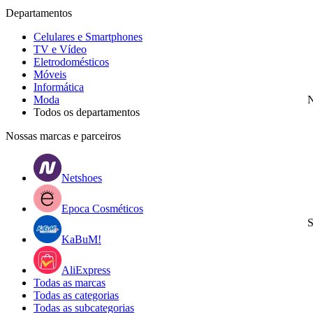
Departamentos
Celulares e Smartphones
TV e Vídeo
Eletrodomésticos
Móveis
Informática
Moda
N
Todos os departamentos
Nossas marcas e parceiros
Netshoes
Epoca Cosméticos
S
KaBuM!
AliExpress
Todas as marcas
Todas as categorias
Todas as subcategorias