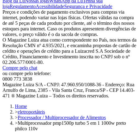
Blog da Lu
Nossas lojas
WhatsApp da Lu
Tenha sua
loja
Regulamento
Acessibilidade
Segurança e Privacidade
Preços e condições de pagamento exclusivos para compras via
internet, podendo variar nas lojas físicas. Ofertas válidas na compra
de até 5 peças de cada produto por cliente, até o término dos nossos
estoques para internet. Caso os produtos apresentem divergências de
valores, o preço válido é o da sacola de compras.
O Magazine Luiza atua como correspondente no País, nos termos da
Resolução CMN nº 4.935/2021, e encaminha propostas de cartão de
crédito e operações de crédito para a Luizacred S.A Sociedade de
Crédito, Financiamento e Investimento inscrita no CNPJ sob o nº
02.206.577/0001-80.
Compre pelo chat
ou compre pelo telefone:
0800 773 3838
Magazine Luiza S/A - CNPJ: 47.960.950/1088-36 - Endereço: Rua
Arnulfo de Lima, 2385 - Vila Santa Cruz, Franca/SP - CEP 14.403-
471 ® Magazine Luiza – Todos os direitos reservados.
Home
>
eletroportáteis
>
Processador / Multiprocessador de Alimentos
>
Multiprocessador pmp1500p turbo 5 em 1 1000w preto
philco 110v