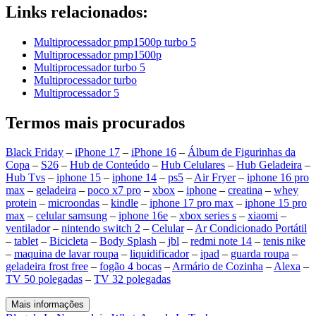
Links relacionados:
Multiprocessador pmp1500p turbo 5
Multiprocessador pmp1500p
Multiprocessador turbo 5
Multiprocessador turbo
Multiprocessador 5
Termos mais procurados
Black Friday
–
iPhone 17
–
iPhone 16
–
Álbum de Figurinhas da
Copa
–
S26
–
Hub de Conteúdo
–
Hub Celulares
–
Hub Geladeira
–
Hub Tvs
–
iphone 15
–
iphone 14
–
ps5
–
Air Fryer
–
iphone 16 pro
max
–
geladeira
–
poco x7 pro
–
xbox
–
iphone
–
creatina
–
whey
protein
–
microondas
–
kindle
–
iphone 17 pro max
–
iphone 15 pro
max
–
celular samsung
–
iphone 16e
–
xbox series s
–
xiaomi
–
ventilador
–
nintendo switch 2
–
Celular
–
Ar Condicionado Portátil
–
tablet
–
Bicicleta
–
Body Splash
–
jbl
–
redmi note 14
–
tenis nike
–
maquina de lavar roupa
–
liquidificador
–
ipad
–
guarda roupa
–
geladeira frost free
–
fogão 4 bocas
–
Armário de Cozinha
–
Alexa
–
TV 50 polegadas
–
TV 32 polegadas
Mais informações