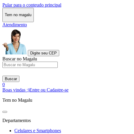
Pular para o conteudo principal
Tem no magalu
Atendimento
Digite seu CEP
Buscar no Magalu
Buscar
0
Boas vindas :)
Entre ou Cadastre-se
Tem no Magalu
Departamentos
Celulares e Smartphones