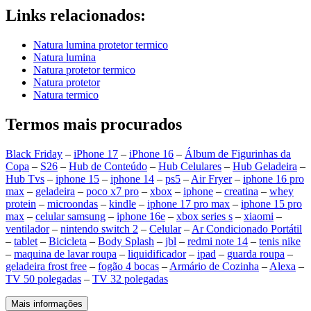
Links relacionados:
Natura lumina protetor termico
Natura lumina
Natura protetor termico
Natura protetor
Natura termico
Termos mais procurados
Black Friday
–
iPhone 17
–
iPhone 16
–
Álbum de Figurinhas da
Copa
–
S26
–
Hub de Conteúdo
–
Hub Celulares
–
Hub Geladeira
–
Hub Tvs
–
iphone 15
–
iphone 14
–
ps5
–
Air Fryer
–
iphone 16 pro
max
–
geladeira
–
poco x7 pro
–
xbox
–
iphone
–
creatina
–
whey
protein
–
microondas
–
kindle
–
iphone 17 pro max
–
iphone 15 pro
max
–
celular samsung
–
iphone 16e
–
xbox series s
–
xiaomi
–
ventilador
–
nintendo switch 2
–
Celular
–
Ar Condicionado Portátil
–
tablet
–
Bicicleta
–
Body Splash
–
jbl
–
redmi note 14
–
tenis nike
–
maquina de lavar roupa
–
liquidificador
–
ipad
–
guarda roupa
–
geladeira frost free
–
fogão 4 bocas
–
Armário de Cozinha
–
Alexa
–
TV 50 polegadas
–
TV 32 polegadas
Mais informações