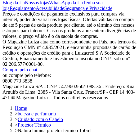
Blog da Lu
Nossas lojas
WhatsApp da Lu
Tenha sua
loja
Regulamento
Acessibilidade
Segurança e Privacidade
Preços e condições de pagamento exclusivos para compras via
internet, podendo variar nas lojas físicas. Ofertas válidas na compra
de até 5 peças de cada produto por cliente, até o término dos nossos
estoques para internet. Caso os produtos apresentem divergências de
valores, o preço válido é o da sacola de compras.
O Magazine Luiza atua como correspondente no País, nos termos da
Resolução CMN nº 4.935/2021, e encaminha propostas de cartão de
crédito e operações de crédito para a Luizacred S.A Sociedade de
Crédito, Financiamento e Investimento inscrita no CNPJ sob o nº
02.206.577/0001-80.
Compre pelo chat
ou compre pelo telefone:
0800 773 3838
Magazine Luiza S/A - CNPJ: 47.960.950/1088-36 - Endereço: Rua
Arnulfo de Lima, 2385 - Vila Santa Cruz, Franca/SP - CEP 14.403-
471 ® Magazine Luiza – Todos os direitos reservados.
Home
>
beleza e perfumaria
>
Cuidado com o Cabelo
>
Protetor Térmico
>
Natura lumina protetor termico 150ml