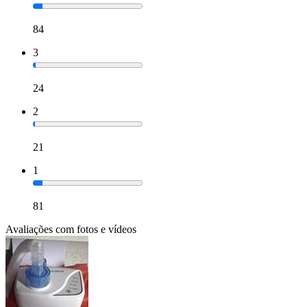
84
3
24
2
21
1
81
Avaliações com fotos e vídeos