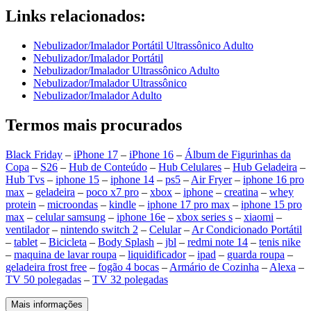
Links relacionados:
Nebulizador/Imalador Portátil Ultrassônico Adulto
Nebulizador/Imalador Portátil
Nebulizador/Imalador Ultrassônico Adulto
Nebulizador/Imalador Ultrassônico
Nebulizador/Imalador Adulto
Termos mais procurados
Black Friday
–
iPhone 17
–
iPhone 16
–
Álbum de Figurinhas da
Copa
–
S26
–
Hub de Conteúdo
–
Hub Celulares
–
Hub Geladeira
–
Hub Tvs
–
iphone 15
–
iphone 14
–
ps5
–
Air Fryer
–
iphone 16 pro
max
–
geladeira
–
poco x7 pro
–
xbox
–
iphone
–
creatina
–
whey
protein
–
microondas
–
kindle
–
iphone 17 pro max
–
iphone 15 pro
max
–
celular samsung
–
iphone 16e
–
xbox series s
–
xiaomi
–
ventilador
–
nintendo switch 2
–
Celular
–
Ar Condicionado Portátil
–
tablet
–
Bicicleta
–
Body Splash
–
jbl
–
redmi note 14
–
tenis nike
–
maquina de lavar roupa
–
liquidificador
–
ipad
–
guarda roupa
–
geladeira frost free
–
fogão 4 bocas
–
Armário de Cozinha
–
Alexa
–
TV 50 polegadas
–
TV 32 polegadas
Mais informações