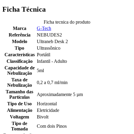
Ficha Técnica
Ficha tecnica do produto
Marca
G-Tech
Referência
NEBUDES2
Modelo
Ultraneb Desk 2
Tipo
Ultrassônico
Características
Portátil
Classificação
Infantil - Adulto
Capacidade de
5ml
Nebulização
Taxa de
0,2 a 0,7 ml/min
Nebulização
Tamanho das
Aproximadamente 5 µm
Partículas
Tipo de Uso
Horizontal
Alimentação
Eletricidade
Voltagem
Bivolt
Tipo de
Com dois Pinos
Tomada