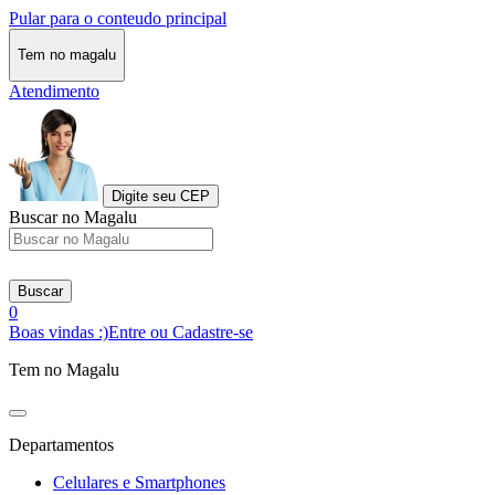
Pular para o conteudo principal
Tem no magalu
Atendimento
Digite seu CEP
Buscar no Magalu
Buscar
0
Boas vindas :)
Entre ou Cadastre-se
Tem no Magalu
Departamentos
Celulares e Smartphones