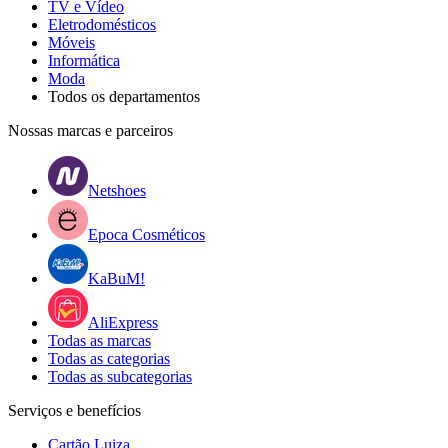
TV e Vídeo
Eletrodomésticos
Móveis
Informática
Moda
Todos os departamentos
Nossas marcas e parceiros
Netshoes
Epoca Cosméticos
KaBuM!
AliExpress
Todas as marcas
Todas as categorias
Todas as subcategorias
Serviços e benefícios
Cartão Luiza