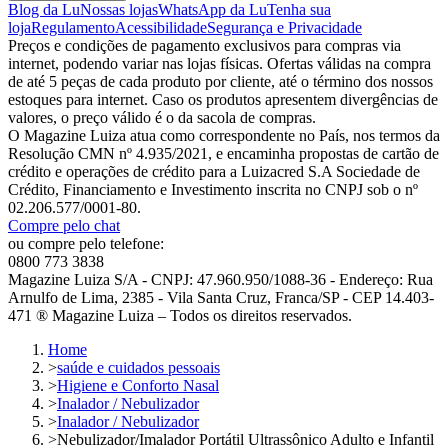
Blog da Lu
Nossas lojas
WhatsApp da Lu
Tenha sua
loja
Regulamento
Acessibilidade
Segurança e Privacidade
Preços e condições de pagamento exclusivos para compras via
internet, podendo variar nas lojas físicas. Ofertas válidas na compra
de até 5 peças de cada produto por cliente, até o término dos nossos
estoques para internet. Caso os produtos apresentem divergências de
valores, o preço válido é o da sacola de compras.
O Magazine Luiza atua como correspondente no País, nos termos da
Resolução CMN nº 4.935/2021, e encaminha propostas de cartão de
crédito e operações de crédito para a Luizacred S.A Sociedade de
Crédito, Financiamento e Investimento inscrita no CNPJ sob o nº
02.206.577/0001-80.
Compre pelo chat
ou compre pelo telefone:
0800 773 3838
Magazine Luiza S/A - CNPJ: 47.960.950/1088-36 - Endereço: Rua
Arnulfo de Lima, 2385 - Vila Santa Cruz, Franca/SP - CEP 14.403-
471 ® Magazine Luiza – Todos os direitos reservados.
Home
>
saúde e cuidados pessoais
>
Higiene e Conforto Nasal
>
Inalador / Nebulizador
>
Inalador / Nebulizador
>
Nebulizador/Imalador Portátil Ultrassônico Adulto e Infantil