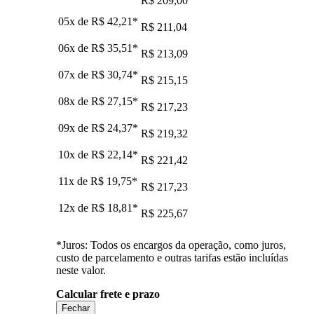
R$ 209,00
05x de
R$ 42,21
*
R$ 211,04
06x de
R$ 35,51
*
R$ 213,09
07x de
R$ 30,74
*
R$ 215,15
08x de
R$ 27,15
*
R$ 217,23
09x de
R$ 24,37
*
R$ 219,32
10x de
R$ 22,14
*
R$ 221,42
11x de
R$ 19,75
*
R$ 217,23
12x de
R$ 18,81
*
R$ 225,67
*Juros: Todos os encargos da operação, como juros,
custo de parcelamento e outras tarifas estão incluídas
neste valor.
Calcular frete e prazo
Fechar