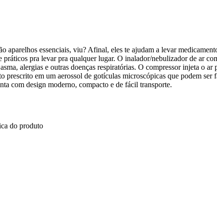
são aparelhos essenciais, viu? Afinal, eles te ajudam a levar medicament
e práticos pra levar pra qualquer lugar. O inalador/nebulizador de ar c
sma, alergias e outras doenças respiratórias. O compressor injeta o ar 
to prescrito em um aerossol de gotículas microscópicas que podem ser 
 conta com design moderno, compacto e de fácil transporte.
ica do produto