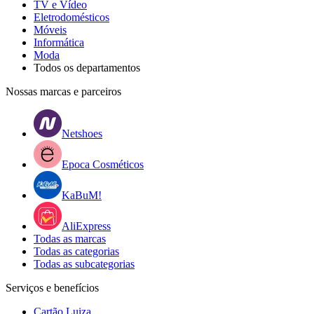
TV e Vídeo
Eletrodomésticos
Móveis
Informática
Moda
Todos os departamentos
Nossas marcas e parceiros
Netshoes
Epoca Cosméticos
KaBuM!
AliExpress
Todas as marcas
Todas as categorias
Todas as subcategorias
Serviços e benefícios
Cartão Luiza