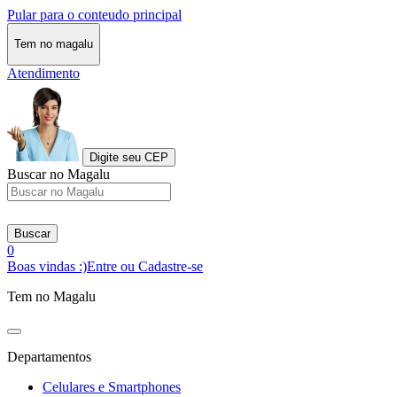
Pular para o conteudo principal
Tem no magalu
Atendimento
Digite seu CEP
Buscar no Magalu
Buscar
0
Boas vindas :)
Entre ou Cadastre-se
Tem no Magalu
Departamentos
Celulares e Smartphones