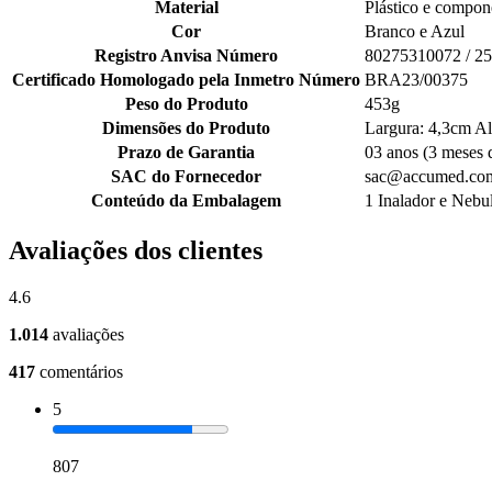
Material
Plástico e compone
Cor
Branco e Azul
Registro Anvisa Número
80275310072 / 2
Certificado Homologado pela Inmetro Número
BRA23/00375
Peso do Produto
453g
Dimensões do Produto
Largura: 4,3cm Al
Prazo de Garantia
03 anos (3 meses d
SAC do Fornecedor
sac@accumed.com
Conteúdo da Embalagem
1 Inalador e Nebul
Avaliações dos clientes
4.6
1.014
avaliações
417
comentários
5
807