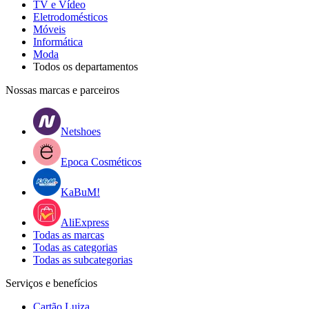
TV e Vídeo
Eletrodomésticos
Móveis
Informática
Moda
Todos os departamentos
Nossas marcas e parceiros
Netshoes
Epoca Cosméticos
KaBuM!
AliExpress
Todas as marcas
Todas as categorias
Todas as subcategorias
Serviços e benefícios
Cartão Luiza