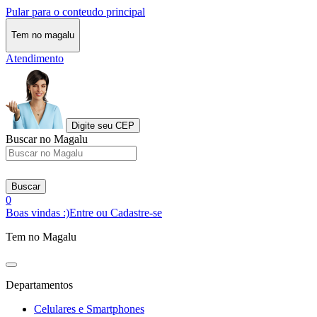
Pular para o conteudo principal
Tem no magalu
Atendimento
Digite seu CEP
Buscar no Magalu
Buscar
0
Boas vindas :)
Entre ou Cadastre-se
Tem no Magalu
Departamentos
Celulares e Smartphones