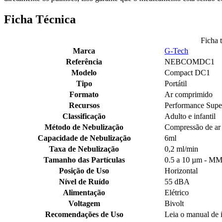
Ficha Técnica
Ficha 
Marca
G-Tech
Referência
NEBCOMDC1
Modelo
Compact DC1
Tipo
Portátil
Formato
Ar comprimido
Recursos
Performance Supe
Classificação
Adulto e infantil
Método de Nebulização
Compressão de ar
Capacidade de Nebulização
6ml
Taxa de Nebulização
0,2 ml/min
Tamanho das Partículas
0.5 a 10 µm - M
Posição de Uso
Horizontal
Nível de Ruído
55 dBA
Alimentação
Elétrico
Voltagem
Bivolt
Recomendações de Uso
Leia o manual de 