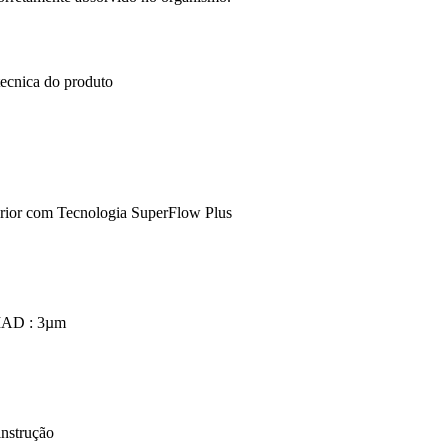
tecnica do produto
rior com Tecnologia SuperFlow Plus
MAD : 3µm
instrução