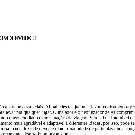
- NEBCOMDC1
são aparelhos essenciais. Afinal, eles te ajudam a levar medicamentos p
 pra levar pra qualquer lugar. O inalador e o nebulizador de Ar compri
ando o uso cotidiano e em situações de viagem. Seu baixíssimo nível de
mento mais agradável e adaptável à diferentes idades, por isso, pode se
ciona maior fluxo de névoa e maior quantidade de partículas que alcan
corretamente absorvido no organismo.