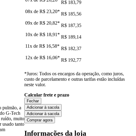
R$ 183,79
08x de
R$ 23,20
*
R$ 185,56
09x de
R$ 20,82
*
R$ 187,35
10x de
R$ 18,91
*
R$ 189,14
11x de
R$ 16,58
*
R$ 182,37
12x de
R$ 16,06
*
R$ 192,77
*Juros: Todos os encargos da operação, como juros,
custo de parcelamento e outras tarifas estão incluídas
neste valor.
Calcular frete e prazo
Fechar
Adicionar à sacola
ro pulmão, a
mido G-Tech
Adicionar à sacola
 ruído, muito
Comprar agora
r usado tanto
çam
Informações da loja