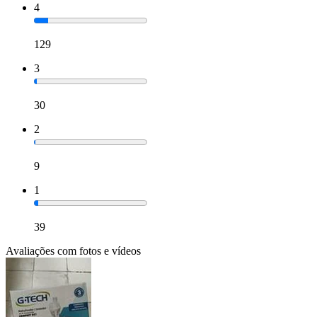
4
129
3
30
2
9
1
39
Avaliações com fotos e vídeos