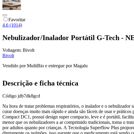
Favoritar
4.6 (1014)
Nebulizador/Inalador Portátil G-Tech 
Voltagem:
Bivolt
Bivolt
Vendido por
MultiBio
e entregue por
Magalu
Descrição e ficha técnica
Código
jdb7dk8gcd
Na hora de tratar problemas respiratórios, o inalador e o nebulizador 
curar doenças muito mais rápido e ainda são fáceis de usar e práticos
Compact DC1, possui design super compacto, leve e é portátil, facilit
menor que os nebulizadores a ar comprimido tradicionais, torna o trata
por adultos quanto por crianças. A Tecnologia Superflow Plus propor
diretamente os pulmões, isso garante que o medicamento está sendo 