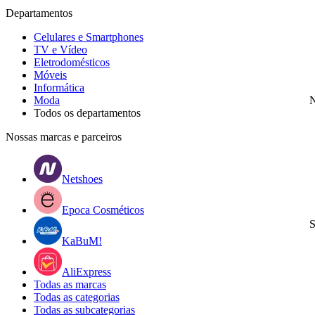
Departamentos
Celulares e Smartphones
TV e Vídeo
Eletrodomésticos
Móveis
Informática
Moda
N
Todos os departamentos
Nossas marcas e parceiros
Netshoes
Epoca Cosméticos
S
KaBuM!
AliExpress
Todas as marcas
Todas as categorias
Todas as subcategorias