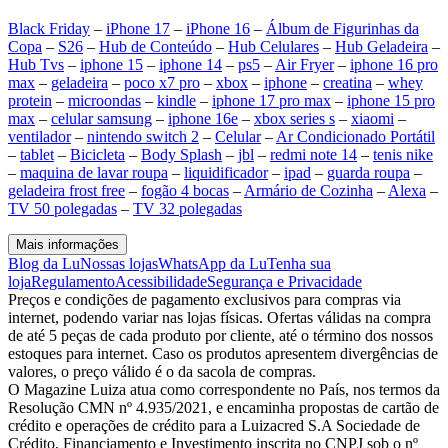
Black Friday
–
iPhone 17
–
iPhone 16
–
Álbum de Figurinhas da
Copa
–
S26
–
Hub de Conteúdo
–
Hub Celulares
–
Hub Geladeira
–
Hub Tvs
–
iphone 15
–
iphone 14
–
ps5
–
Air Fryer
–
iphone 16 pro
max
–
geladeira
–
poco x7 pro
–
xbox
–
iphone
–
creatina
–
whey
protein
–
microondas
–
kindle
–
iphone 17 pro max
–
iphone 15 pro
max
–
celular samsung
–
iphone 16e
–
xbox series s
–
xiaomi
–
ventilador
–
nintendo switch 2
–
Celular
–
Ar Condicionado Portátil
–
tablet
–
Bicicleta
–
Body Splash
–
jbl
–
redmi note 14
–
tenis nike
–
maquina de lavar roupa
–
liquidificador
–
ipad
–
guarda roupa
–
geladeira frost free
–
fogão 4 bocas
–
Armário de Cozinha
–
Alexa
–
TV 50 polegadas
–
TV 32 polegadas
Mais informações
Blog da Lu
Nossas lojas
WhatsApp da Lu
Tenha sua
loja
Regulamento
Acessibilidade
Segurança e Privacidade
Preços e condições de pagamento exclusivos para compras via
internet, podendo variar nas lojas físicas. Ofertas válidas na compra
de até 5 peças de cada produto por cliente, até o término dos nossos
estoques para internet. Caso os produtos apresentem divergências de
valores, o preço válido é o da sacola de compras.
O Magazine Luiza atua como correspondente no País, nos termos da
Resolução CMN nº 4.935/2021, e encaminha propostas de cartão de
crédito e operações de crédito para a Luizacred S.A Sociedade de
Crédito, Financiamento e Investimento inscrita no CNPJ sob o nº