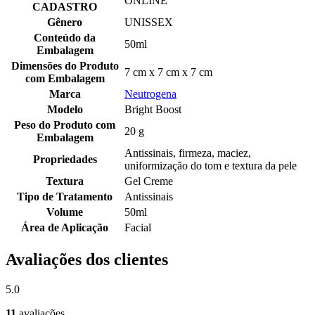
ONLINE
CADASTRO
Gênero
UNISSEX
Conteúdo da
50ml
Embalagem
Dimensões do Produto
7 cm x 7 cm x 7 cm
com Embalagem
Marca
Neutrogena
Modelo
Bright Boost
Peso do Produto com
20 g
Embalagem
Antissinais, firmeza, maciez,
Propriedades
uniformização do tom e textura da pele
Textura
Gel Creme
Tipo de Tratamento
Antissinais
Volume
50ml
Área de Aplicação
Facial
Avaliações dos clientes
5.0
11
avaliações