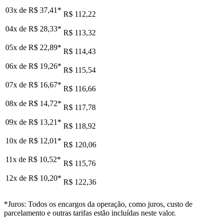
03x de
R$ 37,41
*
R$ 112,22
04x de
R$ 28,33
*
R$ 113,32
05x de
R$ 22,89
*
R$ 114,43
06x de
R$ 19,26
*
R$ 115,54
07x de
R$ 16,67
*
R$ 116,66
08x de
R$ 14,72
*
R$ 117,78
09x de
R$ 13,21
*
R$ 118,92
10x de
R$ 12,01
*
R$ 120,06
11x de
R$ 10,52
*
R$ 115,76
12x de
R$ 10,20
*
R$ 122,36
*Juros: Todos os encargos da operação, como juros, custo de
parcelamento e outras tarifas estão incluídas neste valor.