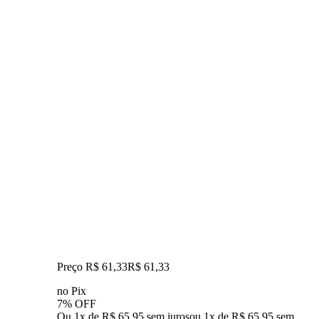
Preço R$ 61,33
R$
61
,
33
no Pix
7% OFF
Ou 1x de R$ 65,95 sem juros
ou
1
x de
R$ 65,95
sem