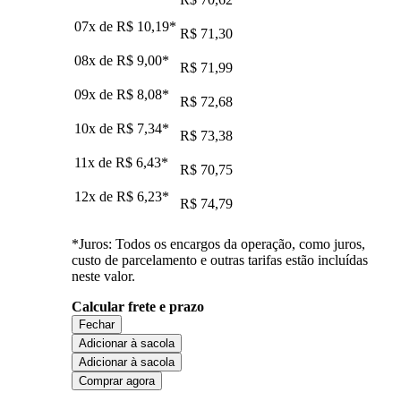
07x de
R$ 10,19
*
R$ 71,30
08x de
R$ 9,00
*
R$ 71,99
09x de
R$ 8,08
*
R$ 72,68
10x de
R$ 7,34
*
R$ 73,38
11x de
R$ 6,43
*
R$ 70,75
12x de
R$ 6,23
*
R$ 74,79
*Juros: Todos os encargos da operação, como juros,
custo de parcelamento e outras tarifas estão incluídas
neste valor.
Calcular frete e prazo
Fechar
Adicionar à sacola
Adicionar à sacola
Comprar agora