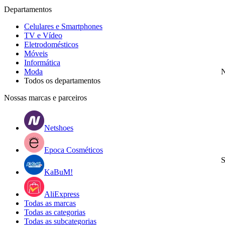
Departamentos
Celulares e Smartphones
TV e Vídeo
Eletrodomésticos
Móveis
Informática
Moda
N
Todos os departamentos
Nossas marcas e parceiros
Netshoes
Epoca Cosméticos
S
KaBuM!
AliExpress
Todas as marcas
Todas as categorias
Todas as subcategorias