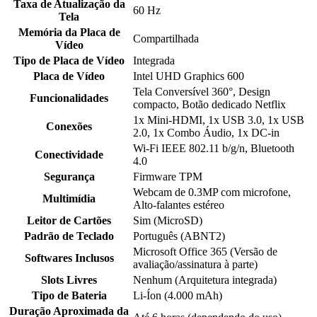
Taxa de Atualização da
60 Hz
Tela
Memória da Placa de
Compartilhada
Vídeo
Tipo de Placa de Vídeo
Integrada
Placa de Vídeo
Intel UHD Graphics 600
Tela Conversível 360°, Design
Funcionalidades
compacto, Botão dedicado Netflix
1x Mini-HDMI, 1x USB 3.0, 1x USB
Conexões
2.0, 1x Combo Áudio, 1x DC-in
Wi-Fi IEEE 802.11 b/g/n, Bluetooth
Conectividade
4.0
Segurança
Firmware TPM
Webcam de 0.3MP com microfone,
Multimídia
Alto-falantes estéreo
Leitor de Cartões
Sim (MicroSD)
Padrão de Teclado
Português (ABNT2)
Microsoft Office 365 (Versão de
Softwares Inclusos
avaliação/assinatura à parte)
Slots Livres
Nenhum (Arquitetura integrada)
Tipo de Bateria
Li-Íon (4.000 mAh)
Duração Aproximada da