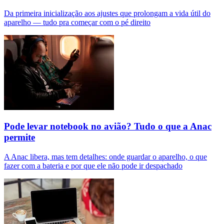
Da primeira inicialização aos ajustes que prolongam a vida útil do
aparelho — tudo pra começar com o pé direito
Pode levar notebook no avião? Tudo o que a Anac
permite
A Anac libera, mas tem detalhes: onde guardar o aparelho, o que
fazer com a bateria e por que ele não pode ir despachado