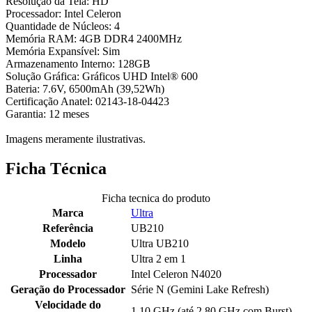
Resolução da Tela: HD
Processador: Intel Celeron
Quantidade de Núcleos: 4
Memória RAM: 4GB DDR4 2400MHz
Memória Expansível: Sim
Armazenamento Interno: 128GB
Solução Gráfica: Gráficos UHD Intel® 600
Bateria: 7.6V, 6500mAh (39,52Wh)
Certificação Anatel: 02143-18-04423
Garantia: 12 meses
Imagens meramente ilustrativas.
Ficha Técnica
Ficha tecnica do produto
Marca
Ultra
Referência
UB210
Modelo
Ultra UB210
Linha
Ultra 2 em 1
Processador
Intel Celeron N4020
Geração do Processador
Série N (Gemini Lake Refresh)
Velocidade do
1.10 GHz (até 2.80 GHz com Burst)