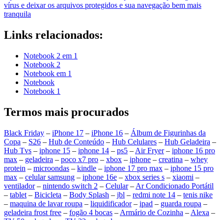
vírus e deixar os arquivos protegidos e sua navegação bem mais
tranquila
Links relacionados:
Notebook 2 em 1
Notebook 2
Notebook em 1
Notebook
Notebook 1
Termos mais procurados
Black Friday
–
iPhone 17
–
iPhone 16
–
Álbum de Figurinhas da
Copa
–
S26
–
Hub de Conteúdo
–
Hub Celulares
–
Hub Geladeira
–
Hub Tvs
–
iphone 15
–
iphone 14
–
ps5
–
Air Fryer
–
iphone 16 pro
max
–
geladeira
–
poco x7 pro
–
xbox
–
iphone
–
creatina
–
whey
protein
–
microondas
–
kindle
–
iphone 17 pro max
–
iphone 15 pro
max
–
celular samsung
–
iphone 16e
–
xbox series s
–
xiaomi
–
ventilador
–
nintendo switch 2
–
Celular
–
Ar Condicionado Portátil
–
tablet
–
Bicicleta
–
Body Splash
–
jbl
–
redmi note 14
–
tenis nike
–
maquina de lavar roupa
–
liquidificador
–
ipad
–
guarda roupa
–
geladeira frost free
–
fogão 4 bocas
–
Armário de Cozinha
–
Alexa
–