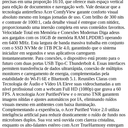
precisas em uma proporção 16:10, que oferece mais espaço vertical
para edição de documentos e navegação web. Vale destacar que a
tecnologia antirreflexo Acer ComfyView garante conforto visual
absoluto mesmo em longas jornadas de uso. Com brilho de 300 nits
e contraste de 1000:1, cada detalhe visual é entregue com nitidez,
proporcionando uma imersão completa em seus conteúdos favoritos.
Velocidade Total em Memória e Conexões Modernas Diga adeus
aos gargalos com os 16GB de memória RAM LPDDR5 operando
em 6400 MHz. Esta largura de banda massiva trabalha em conjunto
com o SSD NVMe de 1TB PCIe 4.0, garantindo que o sistema
inicialize em segundos e seus aplicativos carreguem
instantaneamente. Para conexões, o dispositivo está pronto para o
futuro com duas portas USB Tipo-C Thunderbolt 4. Essas interfaces
permitem transferência de dados ultrarrápida, conexão de múltiplos
monitores e carregamento de energia, complementadas pela
estabilidade do Wi-Fi 6E e Bluetooth 5.1. Reuniões Claras com
Tecnologia de Áudio e Vídeo IA Eleve suas videochamadas a um
nível profissional com a webcam Full HD (1080p) que grava a 60
FPS. A tecnologia Acer PurifiedView e o recurso TNR garantem
imagens nítidas e ajustes automáticos por IA, eliminando ruídos
visuais mesmo em ambientes com baixa iluminação.
Complementando a experiência, o Acer Purified Voice 2.0 utiliza
inteligência artificial para reduzir drasticamente o ruído de fundo nos
microfones duplos. Sua voz será ouvida com clareza cristalina,
enquanto os alto-falantes estéreo com Acer TrueHarmony entregam