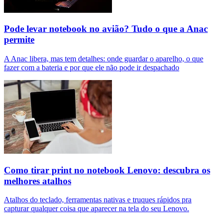
Pode levar notebook no avião? Tudo o que a Anac
permite
A Anac libera, mas tem detalhes: onde guardar o aparelho, o que
fazer com a bateria e por que ele não pode ir despachado
Como tirar print no notebook Lenovo: descubra os
melhores atalhos
Atalhos do teclado, ferramentas nativas e truques rápidos pra
capturar qualquer coisa que aparecer na tela do seu Lenovo.