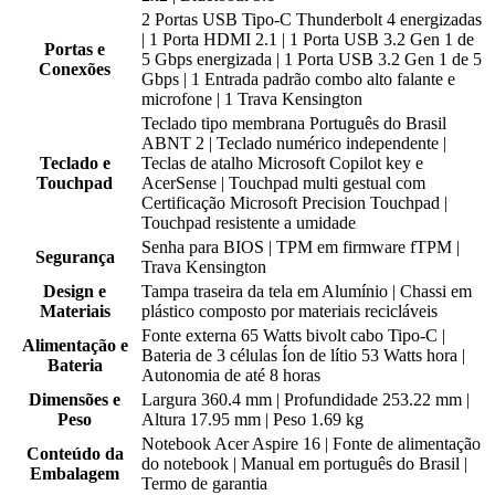
2 Portas USB Tipo-C Thunderbolt 4 energizadas
| 1 Porta HDMI 2.1 | 1 Porta USB 3.2 Gen 1 de
Portas e
5 Gbps energizada | 1 Porta USB 3.2 Gen 1 de 5
Conexões
Gbps | 1 Entrada padrão combo alto falante e
microfone | 1 Trava Kensington
Teclado tipo membrana Português do Brasil
ABNT 2 | Teclado numérico independente |
Teclado e
Teclas de atalho Microsoft Copilot key e
Touchpad
AcerSense | Touchpad multi gestual com
Certificação Microsoft Precision Touchpad |
Touchpad resistente a umidade
Senha para BIOS | TPM em firmware fTPM |
Segurança
Trava Kensington
Design e
Tampa traseira da tela em Alumínio | Chassi em
Materiais
plástico composto por materiais recicláveis
Fonte externa 65 Watts bivolt cabo Tipo-C |
Alimentação e
Bateria de 3 células Íon de lítio 53 Watts hora |
Bateria
Autonomia de até 8 horas
Dimensões e
Largura 360.4 mm | Profundidade 253.22 mm |
Peso
Altura 17.95 mm | Peso 1.69 kg
Notebook Acer Aspire 16 | Fonte de alimentação
Conteúdo da
do notebook | Manual em português do Brasil |
Embalagem
Termo de garantia