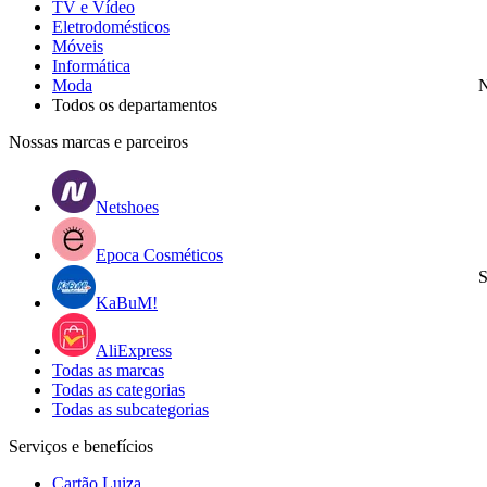
TV e Vídeo
Eletrodomésticos
Móveis
Informática
Moda
N
Todos os departamentos
Nossas marcas e parceiros
Netshoes
Epoca Cosméticos
S
KaBuM!
AliExpress
Todas as marcas
Todas as categorias
Todas as subcategorias
Serviços e benefícios
Cartão Luiza