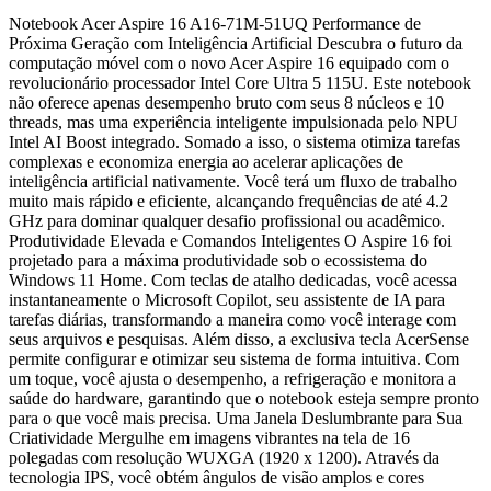
Notebook Acer Aspire 16 A16-71M-51UQ Performance de
Próxima Geração com Inteligência Artificial Descubra o futuro da
computação móvel com o novo Acer Aspire 16 equipado com o
revolucionário processador Intel Core Ultra 5 115U. Este notebook
não oferece apenas desempenho bruto com seus 8 núcleos e 10
threads, mas uma experiência inteligente impulsionada pelo NPU
Intel AI Boost integrado. Somado a isso, o sistema otimiza tarefas
complexas e economiza energia ao acelerar aplicações de
inteligência artificial nativamente. Você terá um fluxo de trabalho
muito mais rápido e eficiente, alcançando frequências de até 4.2
GHz para dominar qualquer desafio profissional ou acadêmico.
Produtividade Elevada e Comandos Inteligentes O Aspire 16 foi
projetado para a máxima produtividade sob o ecossistema do
Windows 11 Home. Com teclas de atalho dedicadas, você acessa
instantaneamente o Microsoft Copilot, seu assistente de IA para
tarefas diárias, transformando a maneira como você interage com
seus arquivos e pesquisas. Além disso, a exclusiva tecla AcerSense
permite configurar e otimizar seu sistema de forma intuitiva. Com
um toque, você ajusta o desempenho, a refrigeração e monitora a
saúde do hardware, garantindo que o notebook esteja sempre pronto
para o que você mais precisa. Uma Janela Deslumbrante para Sua
Criatividade Mergulhe em imagens vibrantes na tela de 16
polegadas com resolução WUXGA (1920 x 1200). Através da
tecnologia IPS, você obtém ângulos de visão amplos e cores