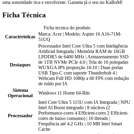
uma sonoridade rica e envolvente. Garanta já o seu no KaBuM!
Ficha Técnica
Ficha tecnica do produto
Marca: Acer | Modelo: Aspire 16 A16-71M-
Características
51UQ
Processador Intel Core Ultra 5 com Inteligência
Artificial Integrada | Memória RAM de 16GB
LPDDR5 de 6400 MHz | Armazenamento SSD
de 1TB NVMe PCIe 4.0 | Tela de 16 polegadas
Destaques
WUXGA IPS proporção 16:10 | Duas portas
USB Tipo-C com suporte Thunderbolt 4 |
Webcam Full HD 1080p a 60 FPS com redução
de ruído por IA
Sistema
Windows 11 Home 64-Bits
Operacional
Intel Core Ultra 5 115U com IA Integrada | NPU
Intel AI Boost integrado | 8 núcleos (2
Performance-cores 4 Efficient-cores 2 Efficient-
Processador
cores de baixo consumo) | 10 threads |
Frequência até 4.2 GHz | 10 MB Intel Smart
Cache