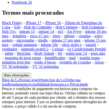
Notebook 16
Termos mais procurados
Black Friday
–
iPhone 17
–
iPhone 16
–
Álbum de Figurinhas da
Copa
–
S26
–
Hub de Conteúdo
–
Hub Celulares
–
Hub Geladeira
–
Hub Tvs
–
iphone 15
–
iphone 14
–
ps5
–
Air Fryer
–
iphone 16 pro
max
–
geladeira
–
poco x7 pro
–
xbox
–
iphone
–
creatina
–
whey
protein
–
microondas
–
kindle
–
iphone 17 pro max
–
iphone 15 pro
max
–
celular samsung
–
iphone 16e
–
xbox series s
–
xiaomi
–
ventilador
–
nintendo switch 2
–
Celular
–
Ar Condicionado Portátil
–
tablet
–
Bicicleta
–
Body Splash
–
jbl
–
redmi note 14
–
tenis nike
–
maquina de lavar roupa
–
liquidificador
–
ipad
–
guarda roupa
–
geladeira frost free
–
fogão 4 bocas
–
Armário de Cozinha
–
Alexa
–
TV 50 polegadas
–
TV 32 polegadas
Mais informações
Blog da Lu
Nossas lojas
WhatsApp da Lu
Tenha sua
loja
Regulamento
Acessibilidade
Segurança e Privacidade
Preços e condições de pagamento exclusivos para compras via
internet, podendo variar nas lojas físicas. Ofertas válidas na compra
de até 5 peças de cada produto por cliente, até o término dos nossos
estoques para internet. Caso os produtos apresentem divergências de
valores, o preço válido é o da sacola de compras.