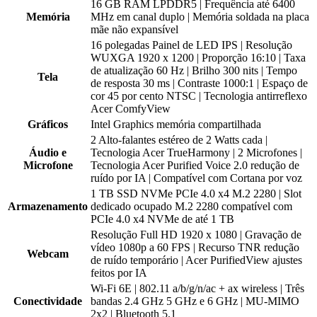
16 GB RAM LPDDR5 | Frequência até 6400
Memória
MHz em canal duplo | Memória soldada na placa
mãe não expansível
16 polegadas Painel de LED IPS | Resolução
WUXGA 1920 x 1200 | Proporção 16:10 | Taxa
de atualização 60 Hz | Brilho 300 nits | Tempo
Tela
de resposta 30 ms | Contraste 1000:1 | Espaço de
cor 45 por cento NTSC | Tecnologia antirreflexo
Acer ComfyView
Gráficos
Intel Graphics memória compartilhada
2 Alto-falantes estéreo de 2 Watts cada |
Áudio e
Tecnologia Acer TrueHarmony | 2 Microfones |
Microfone
Tecnologia Acer Purified Voice 2.0 redução de
ruído por IA | Compatível com Cortana por voz
1 TB SSD NVMe PCIe 4.0 x4 M.2 2280 | Slot
Armazenamento
dedicado ocupado M.2 2280 compatível com
PCIe 4.0 x4 NVMe de até 1 TB
Resolução Full HD 1920 x 1080 | Gravação de
vídeo 1080p a 60 FPS | Recurso TNR redução
Webcam
de ruído temporário | Acer PurifiedView ajustes
feitos por IA
Wi-Fi 6E | 802.11 a/b/g/n/ac + ax wireless | Três
Conectividade
bandas 2.4 GHz 5 GHz e 6 GHz | MU-MIMO
2x2 | Bluetooth 5.1