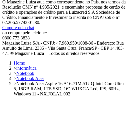
O Magazine Luiza atua como correspondente no País, nos termos da
Resolução CMN nº 4.935/2021, e encaminha propostas de cartão de
crédito e operações de crédito para a Luizacred S.A Sociedade de
Crédito, Financiamento e Investimento inscrita no CNPJ sob o nº
02.206.577/0001-80.
Compre pelo chat
ou compre pelo telefone:
0800 773 3838
Magazine Luiza S/A - CNPJ: 47.960.950/1088-36 - Endereço: Rua
Arnulfo de Lima, 2385 - Vila Santa Cruz, Franca/SP - CEP 14.403-
471 ® Magazine Luiza – Todos os direitos reservados.
Home
>
informática
>
Notebook
>
Notebook Acer
>
Notebook Acer Aspire 16 A16-71M-51UQ Intel Core Ultra
5, 16GB RAM, 1TB SSD, 16" WUXGA Led, IPS, 60Hz,
Windows 11 - NX.JQLAL.002