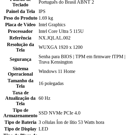
Português do Brasil ABNT 2
Teclado
Painel da Tela
IPS
Peso do Produto
1.69 kg
Placa de Vídeo
Intel Graphics
Processador
Intel Core Ultra 5 115U
Referência
NX.JQLAL.002
Resolução da
WUXGA 1920 x 1200
Tela
Senha para BIOS | TPM em firmware fTPM |
Segurança
Trava Kensington
Sistema
Windows 11 Home
Operacional
Tamanho da
16 polegadas
Tela
Taxa de
Atualização da
60 Hz
Tela
Tipo de
SSD NVMe PCIe 4.0
Armazenamento
Tipo de Bateria
3 células Íon de lítio 53 Watts hora
Tipo de Display
LED