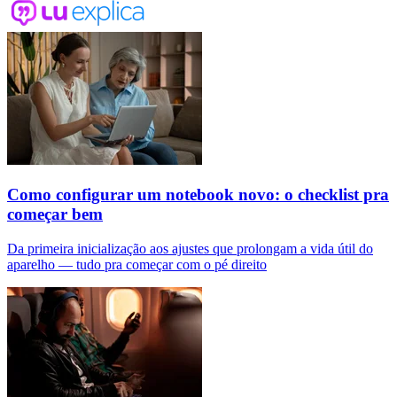
Como configurar um notebook novo: o checklist pra
começar bem
Da primeira inicialização aos ajustes que prolongam a vida útil do
aparelho — tudo pra começar com o pé direito