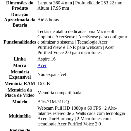
Dimensões do
Largura 360.4 mm | Profundidade 253.22 mm |
Produto
Altura 17.95 mm
Duração
Aproximada da
Até 8 horas
Bateria
Teclas de atalho dedicadas para Microsoft
Copilot e AcerSense | AcerSense para configurar
Funcionalidades
e otimizar o sistema | Tecnologia Acer
PurifiedView e TNR para webcam | Acer
Purified Voice 2.0 para microfones
Linha
Aspire 16
Marca
Acer
Memória
Não expansível
Expansível
Memória RAM
16 GB
Memória da
Memória compartilhada
Placa de Vídeo
Modelo
A16-71M-51UQ
Webcam Full HD 1080p a 60 FPS | 2 Alto-
falantes estéreo de 2 Watts cada com tecnologia
Multimídia
Acer TrueHarmony | 2 Microfones com
tecnologia Acer Purified Voice 2.0
Padrão de