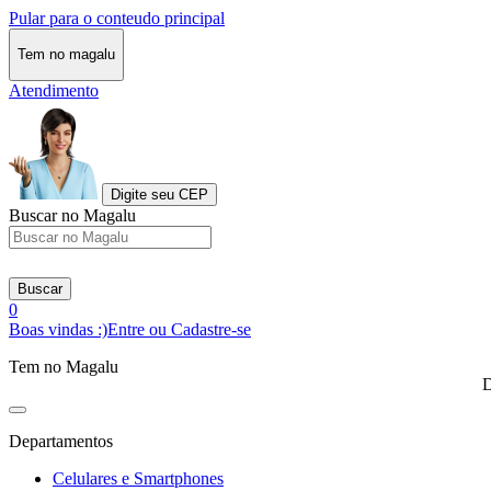
Pular para o conteudo principal
Tem no magalu
Atendimento
Digite seu CEP
Buscar no Magalu
Buscar
0
Boas vindas :)
Entre ou Cadastre-se
Tem no Magalu
D
Departamentos
Celulares e Smartphones