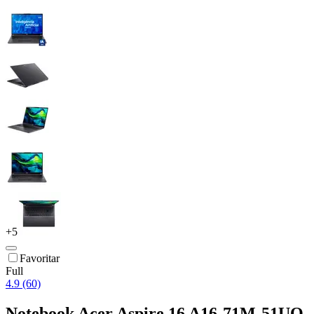
+
5
Favoritar
Full
4.9 (60)
Notebook Acer Aspire 16 A16-71M-51UQ