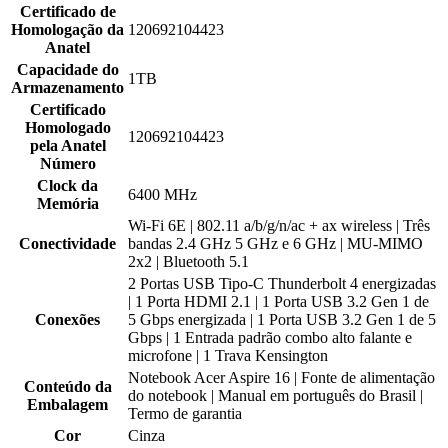
Certificado de
Homologação da
120692104423
Anatel
Capacidade do
1TB
Armazenamento
Certificado
Homologado
120692104423
pela Anatel
Número
Clock da
6400 MHz
Memória
Wi-Fi 6E | 802.11 a/b/g/n/ac + ax wireless | Três
Conectividade
bandas 2.4 GHz 5 GHz e 6 GHz | MU-MIMO
2x2 | Bluetooth 5.1
2 Portas USB Tipo-C Thunderbolt 4 energizadas
| 1 Porta HDMI 2.1 | 1 Porta USB 3.2 Gen 1 de
Conexões
5 Gbps energizada | 1 Porta USB 3.2 Gen 1 de 5
Gbps | 1 Entrada padrão combo alto falante e
microfone | 1 Trava Kensington
Notebook Acer Aspire 16 | Fonte de alimentação
Conteúdo da
do notebook | Manual em português do Brasil |
Embalagem
Termo de garantia
Cor
Cinza