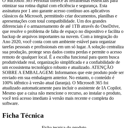
O Microsoft 365 Personal oferece as ferramentas essenciais para
otimizar sua rotina digital com eficiência e segurança. Esta
assinatura por 1 ano garante acesso contínuo aos aplicativos
clássicos da Microsoft, permitindo criar documentos, planilhas e
apresentações com total compatibilidade. Um dos grandes
diferenciais é o armazenamento de até 1TB através do OneDrive,
que resolve o problema de falta de espaço no dispositivo e facilita o
backup de arquivos importantes na nuvem. Com a integração do
Ano 2020, você conta com um ambiente estável para organizar
tarefas pessoais e profissionais em um só lugar. A solução centraliza
sua produção, protege seus dados contra perdas e permite o acesso
remoto de qualquer local. É a escolha funcional para quem busca
produtividade real, organização simplificada e a confiabilidade de
um ecossistema tecnológico robusto e atualizado. ATENÇÃO
SOBRE A EMBALAGEM: Informamos que este produto pode ser
enviado em sua embalagem anterior. No entanto, o conteúdo é
100% idêntico à versão atual (laranja). O Microsoft 365 foi
atualizado automaticamente para incluir o assistente de IA Copilot.
Mesmo que a caixa não mencione o recurso, ao instalar o produto,
você terá acesso imediato à versão mais recente e completa do
software.
Ficha Técnica
Ficha tecnica do produto