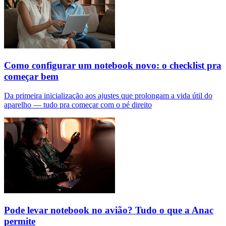
Como configurar um notebook novo: o checklist pra
começar bem
Da primeira inicialização aos ajustes que prolongam a vida útil do
aparelho — tudo pra começar com o pé direito
Pode levar notebook no avião? Tudo o que a Anac
permite