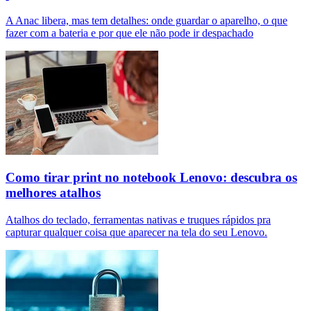
A Anac libera, mas tem detalhes: onde guardar o aparelho, o que
fazer com a bateria e por que ele não pode ir despachado
Como tirar print no notebook Lenovo: descubra os
melhores atalhos
Atalhos do teclado, ferramentas nativas e truques rápidos pra
capturar qualquer coisa que aparecer na tela do seu Lenovo.