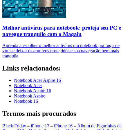
Melhor antivírus para notebook: proteja seu PC e
navegue tranquilo com o Magalu
Aprenda a escolher o melhor antivírus pra notebook pra fugir de
vírus e deixar os arquivos protegidos e sua navegação bem mais
tranquila
Links relacionados:
Notebook Acer Aspire 16
Notebook Acer
Notebook Aspire 16
Notebook Aspire
Notebook 16
Termos mais procurados
Black Friday
–
iPhone 17
–
iPhone 16
–
Álbum de Figurinhas da