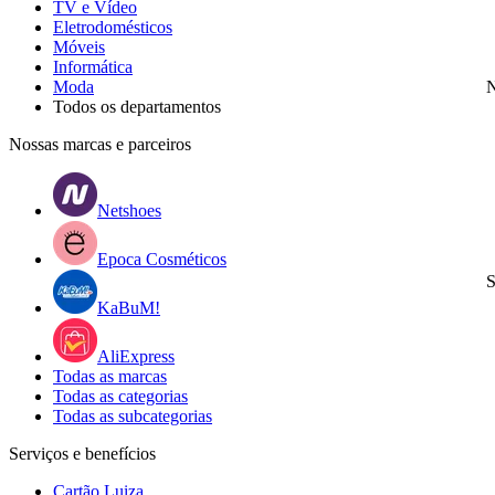
TV e Vídeo
Eletrodomésticos
Móveis
Informática
Moda
N
Todos os departamentos
Nossas marcas e parceiros
Netshoes
Epoca Cosméticos
S
KaBuM!
AliExpress
Todas as marcas
Todas as categorias
Todas as subcategorias
Serviços e benefícios
Cartão Luiza