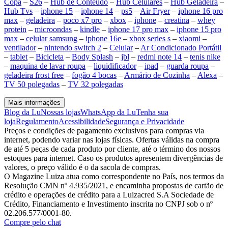
Copa
–
S26
–
Hub de Conteúdo
–
Hub Celulares
–
Hub Geladeira
–
Hub Tvs
–
iphone 15
–
iphone 14
–
ps5
–
Air Fryer
–
iphone 16 pro
max
–
geladeira
–
poco x7 pro
–
xbox
–
iphone
–
creatina
–
whey
protein
–
microondas
–
kindle
–
iphone 17 pro max
–
iphone 15 pro
max
–
celular samsung
–
iphone 16e
–
xbox series s
–
xiaomi
–
ventilador
–
nintendo switch 2
–
Celular
–
Ar Condicionado Portátil
–
tablet
–
Bicicleta
–
Body Splash
–
jbl
–
redmi note 14
–
tenis nike
–
maquina de lavar roupa
–
liquidificador
–
ipad
–
guarda roupa
–
geladeira frost free
–
fogão 4 bocas
–
Armário de Cozinha
–
Alexa
–
TV 50 polegadas
–
TV 32 polegadas
Mais informações
Blog da Lu
Nossas lojas
WhatsApp da Lu
Tenha sua
loja
Regulamento
Acessibilidade
Segurança e Privacidade
Preços e condições de pagamento exclusivos para compras via
internet, podendo variar nas lojas físicas. Ofertas válidas na compra
de até 5 peças de cada produto por cliente, até o término dos nossos
estoques para internet. Caso os produtos apresentem divergências de
valores, o preço válido é o da sacola de compras.
O Magazine Luiza atua como correspondente no País, nos termos da
Resolução CMN nº 4.935/2021, e encaminha propostas de cartão de
crédito e operações de crédito para a Luizacred S.A Sociedade de
Crédito, Financiamento e Investimento inscrita no CNPJ sob o nº
02.206.577/0001-80.
Compre pelo chat