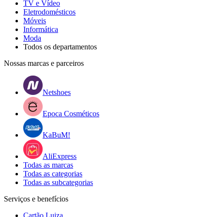
TV e Vídeo
Eletrodomésticos
Móveis
Informática
Moda
Todos os departamentos
Nossas marcas e parceiros
Netshoes
Epoca Cosméticos
KaBuM!
AliExpress
Todas as marcas
Todas as categorias
Todas as subcategorias
Serviços e benefícios
Cartão Luiza