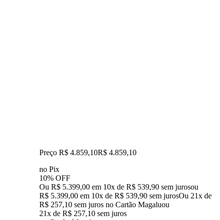
Preço R$ 4.859,10
R$
4.859
,
10
no Pix
10% OFF
Ou R$ 5.399,00 em 10x de R$ 539,90 sem juros
ou
R$ 5.399,00
em
10
x de
R$ 539,90
sem juros
Ou 21x de
R$ 257,10 sem juros no Cartão Magalu
ou
21
x de
R$ 257,10
sem juros