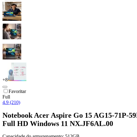
+
8
Favoritar
Full
4.9 (210)
Notebook Acer Aspire Go 15 AG15-71P-5
Full HD Windows 11 NX.JF6AL.00
Capacidade do armazenamento:
512GB