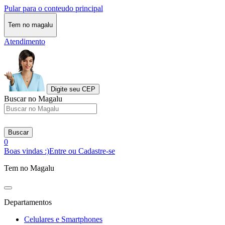
Pular para o conteudo principal
Tem no magalu
Atendimento
Digite seu CEP
Buscar no Magalu
Buscar
0
Boas vindas :)
Entre ou Cadastre-se
Tem no Magalu
Departamentos
Celulares e Smartphones