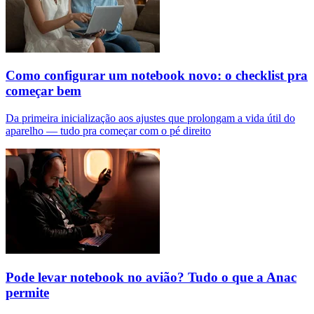
Como configurar um notebook novo: o checklist pra
começar bem
Da primeira inicialização aos ajustes que prolongam a vida útil do
aparelho — tudo pra começar com o pé direito
Pode levar notebook no avião? Tudo o que a Anac
permite