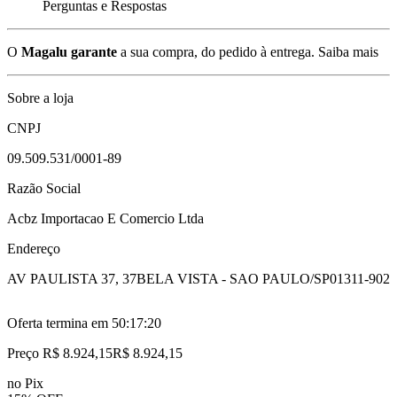
Perguntas e Respostas
O
Magalu garante
a sua compra, do pedido à entrega.
Saiba mais
Sobre a loja
CNPJ
09.509.531/0001-89
Razão Social
Acbz Importacao E Comercio Ltda
Endereço
AV PAULISTA 37, 37
BELA VISTA - SAO PAULO/SP
01311-902
Oferta termina em
50:17:19
Preço R$ 8.924,15
R$
8.924
,
15
no Pix