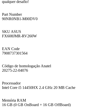
qualquer desafio!
Part Number
90NR0NB1-M00DV0
SKU ASUS
FX608JMR-RV260W
EAN Code
7908737301564
Código de homologação Anatel
20275-22-04076
Processador
Intel Core i5 14450HX 2.4 GHz 20 MB Cache
Memória RAM
16 GB (0 GB OnBoard + 16 GB OffBoard)