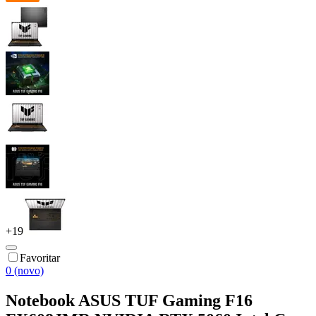
+
19
Favoritar
0 (novo)
Notebook ASUS TUF Gaming F16