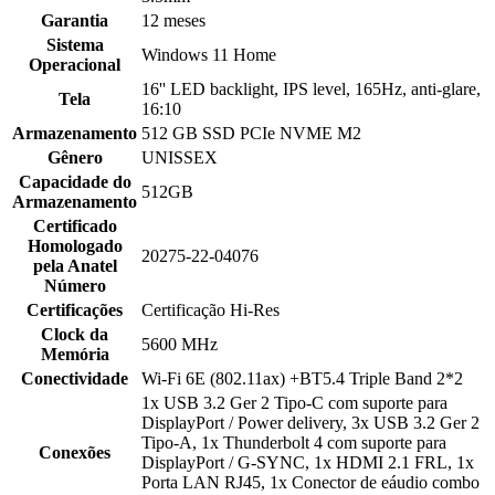
Garantia
12 meses
Sistema
Windows 11 Home
Operacional
16'' LED backlight, IPS level, 165Hz, anti-glare,
Tela
16:10
Armazenamento
512 GB SSD PCIe NVME M2
Gênero
UNISSEX
Capacidade do
512GB
Armazenamento
Certificado
Homologado
20275-22-04076
pela Anatel
Número
Certificações
Certificação Hi-Res
Clock da
5600 MHz
Memória
Conectividade
Wi-Fi 6E (802.11ax) +BT5.4 Triple Band 2*2
1x USB 3.2 Ger 2 Tipo-C com suporte para
DisplayPort / Power delivery, 3x USB 3.2 Ger 2
Tipo-A, 1x Thunderbolt 4 com suporte para
Conexões
DisplayPort / G-SYNC, 1x HDMI 2.1 FRL, 1x
Porta LAN RJ45, 1x Conector de eáudio combo