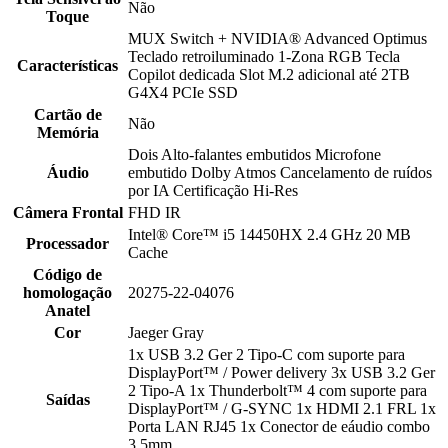
Não
Toque
MUX Switch + NVIDIA® Advanced Optimus
Teclado retroiluminado 1-Zona RGB Tecla
Características
Copilot dedicada Slot M.2 adicional até 2TB
G4X4 PCIe SSD
Cartão de
Não
Memória
Dois Alto-falantes embutidos Microfone
Áudio
embutido Dolby Atmos Cancelamento de ruídos
por IA Certificação Hi-Res
Câmera Frontal
FHD IR
Intel® Core™ i5 14450HX 2.4 GHz 20 MB
Processador
Cache
Código de
homologação
20275-22-04076
Anatel
Cor
Jaeger Gray
1x USB 3.2 Ger 2 Tipo-C com suporte para
DisplayPort™ / Power delivery 3x USB 3.2 Ger
2 Tipo-A 1x Thunderbolt™ 4 com suporte para
Saídas
DisplayPort™ / G-SYNC 1x HDMI 2.1 FRL 1x
Porta LAN RJ45 1x Conector de eáudio combo
3.5mm