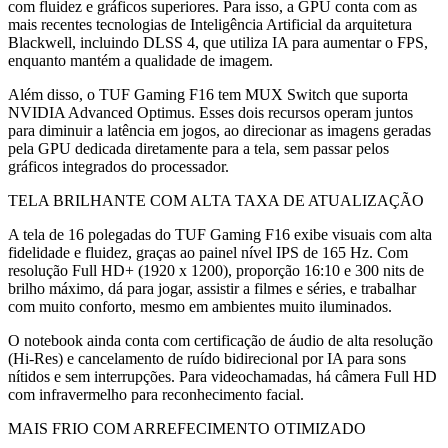
com fluidez e gráficos superiores. Para isso, a GPU conta com as
mais recentes tecnologias de Inteligência Artificial da arquitetura
Blackwell, incluindo DLSS 4, que utiliza IA para aumentar o FPS,
enquanto mantém a qualidade de imagem.
Além disso, o TUF Gaming F16 tem MUX Switch que suporta
NVIDIA Advanced Optimus. Esses dois recursos operam juntos
para diminuir a latência em jogos, ao direcionar as imagens geradas
pela GPU dedicada diretamente para a tela, sem passar pelos
gráficos integrados do processador.
TELA BRILHANTE COM ALTA TAXA DE ATUALIZAÇÃO
A tela de 16 polegadas do TUF Gaming F16 exibe visuais com alta
fidelidade e fluidez, graças ao painel nível IPS de 165 Hz. Com
resolução Full HD+ (1920 x 1200), proporção 16:10 e 300 nits de
brilho máximo, dá para jogar, assistir a filmes e séries, e trabalhar
com muito conforto, mesmo em ambientes muito iluminados.
O notebook ainda conta com certificação de áudio de alta resolução
(Hi-Res) e cancelamento de ruído bidirecional por IA para sons
nítidos e sem interrupções. Para videochamadas, há câmera Full HD
com infravermelho para reconhecimento facial.
MAIS FRIO COM ARREFECIMENTO OTIMIZADO