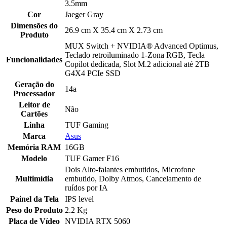
3.5mm
Cor
Jaeger Gray
Dimensões do
26.9 cm X 35.4 cm X 2.73 cm
Produto
MUX Switch + NVIDIA® Advanced Optimus,
Teclado retroiluminado 1-Zona RGB, Tecla
Funcionalidades
Copilot dedicada, Slot M.2 adicional até 2TB
G4X4 PCIe SSD
Geração do
14a
Processador
Leitor de
Não
Cartões
Linha
TUF Gaming
Marca
Asus
Memória RAM
16GB
Modelo
TUF Gamer F16
Dois Alto-falantes embutidos, Microfone
Multimídia
embutido, Dolby Atmos, Cancelamento de
ruídos por IA
Painel da Tela
IPS level
Peso do Produto
2.2 Kg
Placa de Vídeo
NVIDIA RTX 5060