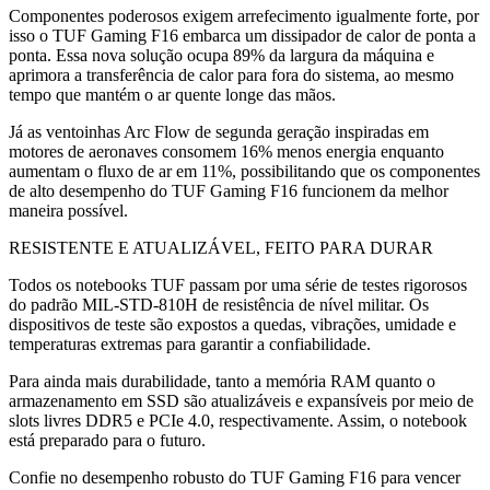
Componentes poderosos exigem arrefecimento igualmente forte, por
isso o TUF Gaming F16 embarca um dissipador de calor de ponta a
ponta. Essa nova solução ocupa 89% da largura da máquina e
aprimora a transferência de calor para fora do sistema, ao mesmo
tempo que mantém o ar quente longe das mãos.
Já as ventoinhas Arc Flow de segunda geração inspiradas em
motores de aeronaves consomem 16% menos energia enquanto
aumentam o fluxo de ar em 11%, possibilitando que os componentes
de alto desempenho do TUF Gaming F16 funcionem da melhor
maneira possível.
RESISTENTE E ATUALIZÁVEL, FEITO PARA DURAR
Todos os notebooks TUF passam por uma série de testes rigorosos
do padrão MIL-STD-810H de resistência de nível militar. Os
dispositivos de teste são expostos a quedas, vibrações, umidade e
temperaturas extremas para garantir a confiabilidade.
Para ainda mais durabilidade, tanto a memória RAM quanto o
armazenamento em SSD são atualizáveis e expansíveis por meio de
slots livres DDR5 e PCIe 4.0, respectivamente. Assim, o notebook
está preparado para o futuro.
Confie no desempenho robusto do TUF Gaming F16 para vencer