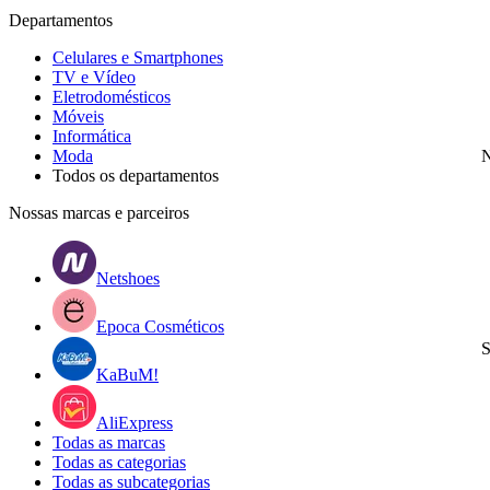
Departamentos
Celulares e Smartphones
TV e Vídeo
Eletrodomésticos
Móveis
Informática
Moda
N
Todos os departamentos
Nossas marcas e parceiros
Netshoes
Epoca Cosméticos
S
KaBuM!
AliExpress
Todas as marcas
Todas as categorias
Todas as subcategorias