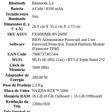
Bluetooth
Bluetooth 5,4
Bateria
4 Cells / 8100 mAh
Teclado retro
Sim
iluminado
Dimensões (L x
26.9 cm X 35.4 cm X 2.73 cm
C x A)
SKU ASUS
FX608JMR-RV260W
BIOS Administrator Password and User
Software
Password Protection Trusted Platform Module
(Firmware TPM)
EAN Code
7908737301564
Wi-Fi
Wi-Fi 6E (802.11ax) +BT5.4 Triple Band 2*2
Clock de
5600 MHz
Memória
Adaptador de
280,00 W
Energia
Peso do Produto
2.2 Kg
Placa de Vídeo
NVIDIA RTX™ 5060
Memória RAM
16 GB (0 GB OnBoard + 16 GB OffBoard)
Resolução da
1200x1920
Tela
Tela Sensível ao